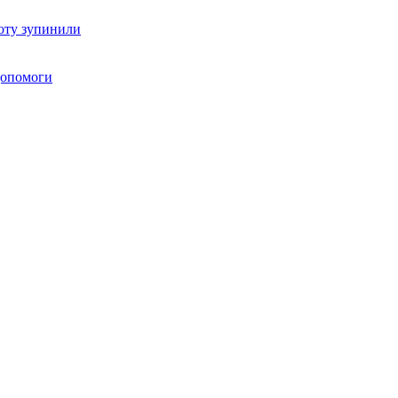
оту зупинили
 допомоги