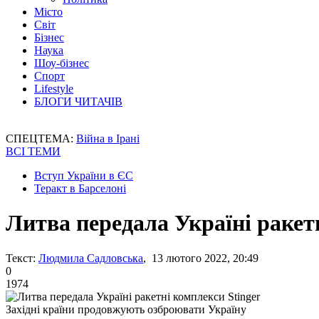
Місто
Світ
Бізнес
Наука
Шоу-бізнес
Спорт
Lifestyle
БЛОГИ ЧИТАЧІВ
СПЕЦТЕМА:
Війна в Ірані
ВСІ ТЕМИ
Вступ України в ЄС
Теракт в Барселоні
Литва передала Україні ракет
Текст:
Людмила Садловська
, 13 лютого 2022, 20:49
0
1974
Західні країни продовжують озброювати Україну