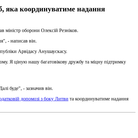
еб, яка координуватиме надання
ав міністр оборони Олексій Резніков.
", - написав він.
спубліки Арвідасу Анушаускасу.
йному. Я ціную нашу багатовікову дружбу та міцну підтримку
лі буде", - зазначив він.
одатковій допомозі з боку Литви
та координуватиме надання