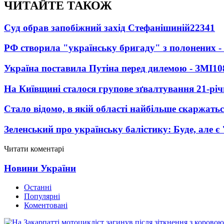
ЧИТАЙТЕ ТАКОЖ
Суд обрав запобіжний захід Стефанішиній
22341
РФ створила "українську бригаду" з полонених -
Україна поставила Путіна перед дилемою - ЗМІ
10
На Київщині сталося групове зґвалтування 21-річ
Стало відомо, в якій області найбільше скаржать
Зеленський про українську балістику: Буде, але є
Читати коментарі
Новини України
Останні
Популярні
Коментовані