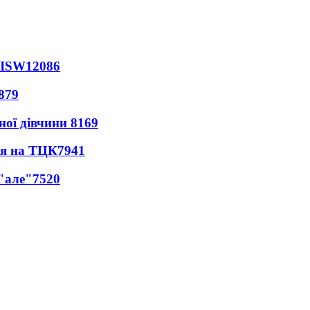
 ISW
12086
879
ної дівчини
8169
ся на ТЦК
7941
 "але"
7520