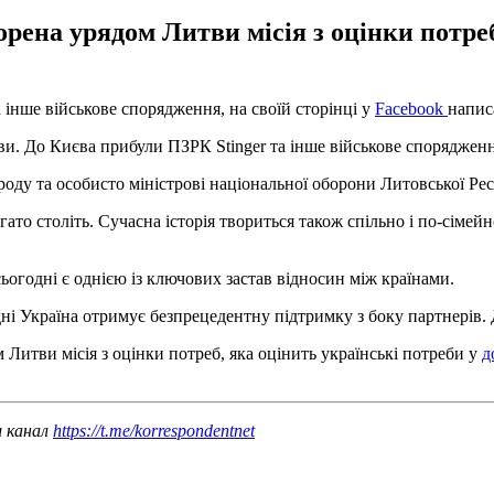
ворена урядом Литви місія з оцінки потр
 інше військове спорядження, на своїй сторінці у
Facebook
напис
и. До Києва прибули ПЗРК Stinger та інше військове спорядження
оду та особисто міністрові національної оборони Литовської Ре
гато століть. Сучасна історія твориться також спільно і по-сіме
ьогодні є однією із ключових застав відносин між країнами.
і Україна отримує безпрецедентну підтримку з боку партнерів. Да
 Литви місія з оцінки потреб, яка оцінить українські потреби у
д
ш канал
https://t.me/korrespondentnet