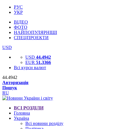
РУС
УКР
ВІДЕО
ФОТО
НАЙПОПУЛЯРНІШІ
СПЕЦПРОЕКТИ
USD
USD
44.4942
EUR
51.3366
Всі курси валют
44.4942
Авторизація
Пошук
RU
ВСІ РОЗДІЛИ
Головна
Україна
Всі новини розділу
Політика