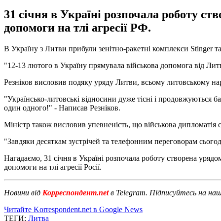
31 січня в Україні розпочала роботу ст
допомоги на тлі агресії РФ.
В Україну з Литви прибули зенітно-ракетні комплекси Stinger та
"12-13 лютого в Україну прямувала військова допомога від Литв
Резніков висловив подяку уряду Литви, всьому литовському нар
"Українсько-литовські відносини дуже тісні і продовжуються ба
один одного!" - Написав Резніков.
Міністр також висловив упевненість, що військова дипломатія с
"Завдяки десяткам зустрічей та телефонним переговорам сьогодн
Нагадаємо, 31 січня в Україні розпочала роботу створена урядом
допомоги на тлі агресії Росії.
Новини від
Корреспондент.net
в Telegram. Підписуйтесь на на
Читайте Korrespondent.net в Google News
ТЕГИ:
Литва