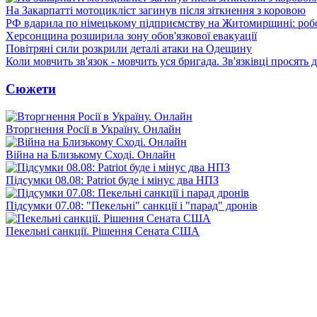
На Закарпатті мотоцикліст загинув після зіткнення з коровою
РФ вдарила по німецькому підприємству на Житомирщині: роб
Херсонщина розширила зону обов'язкової евакуації
Повітряні сили розкрили деталі атаки на Одещину
Коли мовчить зв'язок - мовчить уся бригада. Зв'язківці просять
Сюжети
Вторгнення Росії в Україну. Онлайн
Війна на Близькому Сході. Онлайн
Підсумки 08.08: Patriot буде і мінус два НПЗ
Підсумки 07.08: "Пекельні" санкції і "парад" дронів
Пекельні санкції. Рішення Сената США