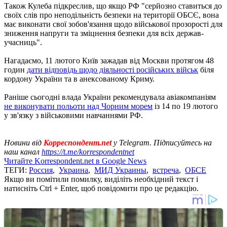
Також Кулеба підкреслив, що якщо РФ "серйозно ставиться до
своїх слів про неподільність безпеки на території ОБСЄ, вона
має виконати свої зобов'язання щодо військової прозорості для
зниження напруги та зміцнення безпеки для всіх держав-
учасниць".
Нагадаємо, 11 лютого Київ зажадав від Москви протягом 48
годин
дати відповідь щодо діяльності російських військ
біля
кордону України та в анексованому Криму.
Раніше сьогодні влада України рекомендувала авіакомпаніям
не виконувати польоти над Чорним морем
із 14 по 19 лютого
у зв'язку з військовими навчаннями РФ.
Новини від
Корреспондент.net
у Telegram. Підписуйтесь на
наш канал
https://t.me/korrespondentnet
Читайте Korrespondent.net в Google News
ТЕГИ:
Россия
,
Украина
,
МИД Украины
,
встреча
,
ОБСЕ
Якщо ви помітили помилку, виділіть необхідний текст і
натисніть Ctrl + Enter, щоб повідомити про це редакцію.