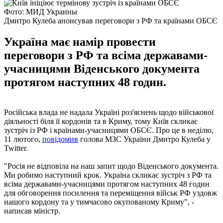
Фото: МИД Украины
Дмитро Кулеба анонсував переговори з РФ та країнами ОБСЄ
Україна має намір провести
переговори з РФ та всіма державами-
учасницями Віденського документа
протягом наступних 48 годин.
Російська влада не надала Україні роз'яснень щодо військової
діяльності біля її кордонів та в Криму, тому Київ скликає
зустріч із РФ і країнами-учасницями ОБСЄ. Про це в неділю,
11 лютого,
повідомив
голова МЗС України Дмитро Кулеба у
Twitter.
"Росія не відповіла на наш запит щодо Віденського документа.
Ми робимо наступний крок. Україна скликає зустріч з РФ та
всіма державами-учасницями протягом наступних 48 годин
для обговорення посилення та переміщення військ РФ уздовж
нашого кордону та у тимчасово окупованому Криму", -
написав міністр.