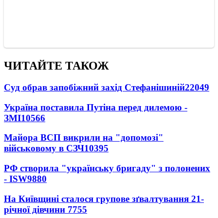
ЧИТАЙТЕ ТАКОЖ
Суд обрав запобіжний захід Стефанішиній
22049
Україна поставила Путіна перед дилемою -
ЗМІ
10566
Майора ВСП викрили на "допомозі"
військовому в СЗЧ
10395
РФ створила "українську бригаду" з полонених
- ISW
9880
На Київщині сталося групове зґвалтування 21-
річної дівчини
7755