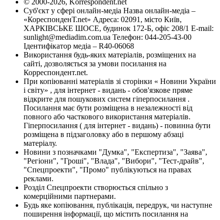
© 2000-2026, Korrespondent.net
Суб'єкт у сфері онлайн-медіа Назва онлайн-медіа –
«КореспонденТ.net» Адреса: 02091, місто Київ,
ХАРКІВСЬКЕ ШОСЕ, будинок 172-Б, офіс 208/1 E-mail:
sunlight@mediadim.com.ua
Телефон: 044-205-43-00
Ідентифікатор медіа – R40-06068
Використання будь-яких матеріалів, розміщених на
сайті, дозволяється за умови посилання на
Корреспондент.net.
При копіюванні матеріалів зі сторінки « Новини України
і світу» , для інтернет - видань - обов'язкове пряме
відкрите для пошукових систем гіперпосилання .
Посилання має бути розміщена в незалежності від
повного або часткового використання матеріалів.
Гіперпосилання ( для інтернет - видань) - повинна бути
розміщена в підзаголовку або в першому абзаці
матеріалу.
Новини з позначками "Думка", "Експертиза", "Заява",
"Регіони", "Гроші", "Влада", "Вибори", "Тест-драйв",
"Спецпроекти", "Промо" публікуються на правах
реклами.
Розділ Спецпроекти створюється спільно з
комерційними партнерами.
Будь яке копіювання, публікація, передрук, чи наступне
поширення інформації, що містить посилання на