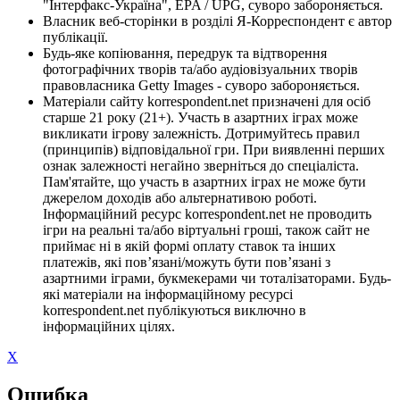
"Інтерфакс-Україна", EPA / UPG, суворо забороняється.
Власник веб-сторінки в розділі Я-Корреспондент є автор
публікації.
Будь-яке копіювання, передрук та відтворення
фотографічних творів та/або аудіовізуальних творів
правовласника Getty Images - суворо забороняється.
Матеріали сайту korrespondent.net призначені для осіб
старше 21 року (21+). Участь в азартних іграх може
викликати ігрову залежність. Дотримуйтесь правил
(принципів) відповідальної гри. При виявленні перших
ознак залежності негайно зверніться до спеціаліста.
Пам'ятайте, що участь в азартних іграх не може бути
джерелом доходів або альтернативою роботі.
Інформаційний ресурс korrespondent.net не проводить
ігри на реальні та/або віртуальні гроші, також сайт не
приймає ні в якій формі оплату ставок та інших
платежів, які пов’язані/можуть бути пов’язані з
азартними іграми, букмекерами чи тоталізаторами. Будь-
які матеріали на інформаційному ресурсі
korrespondent.net публікуються виключно в
інформаційних цілях.
X
Ошибка