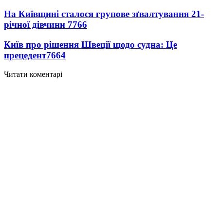
На Київщині сталося групове зґвалтування 21-
річної дівчини
7766
Київ про рішення Швеції щодо судна: Це
прецедент
7664
Читати коментарі