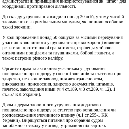
адміністративні приміщення використовувалися як "штаб" для
координації протиправної діяльності.
До складу угруповання входило понад 20 осіб, у тому числі й
зловмисники з кримінальним минулим, які чинили особливо
тяжкі злочини.
У ході проведення понад 50 обшуків за місцями перебування
учасників злочинного угруповання правоохоронці виявили
реактивні протитанкові гранатомети, стрілецьку зброю з
оптичними прицілами та глушниками, бойові гранати, а
також патрони різного калібру.
Організаторам та активним учасникам угруповання
повідомлено про підозру у скоєнні злочинів за статтями про
здирство, незаконне заволодіння автотранспортом,
викрадення, присвоєння, здирство документів, штампів,
печаток, заволодіння ними (ч.4 ст.189, ч.3 ст.289, ч. 12). 1
ст.357 КК України).
Двом лідерам злочинного угруповання додатково
повідомлено про підозру за статтею про встановлення чи
розповсюдження злочинного впливу (ч.1 ст.255-1 КК
України). Вирішується питання про обрання судом
запобіжного заходу у вигляді утримання під вартою.