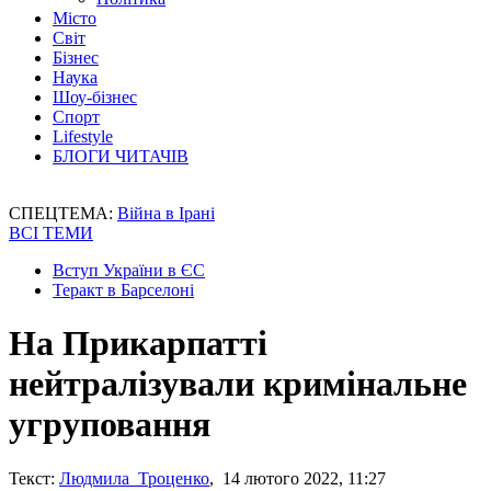
Місто
Світ
Бізнес
Наука
Шоу-бізнес
Спорт
Lifestyle
БЛОГИ ЧИТАЧІВ
СПЕЦТЕМА:
Війна в Ірані
ВСІ ТЕМИ
Вступ України в ЄС
Теракт в Барселоні
На Прикарпатті
нейтралізували кримінальне
угруповання
Текст:
Людмила Троценко
, 14 лютого 2022, 11:27