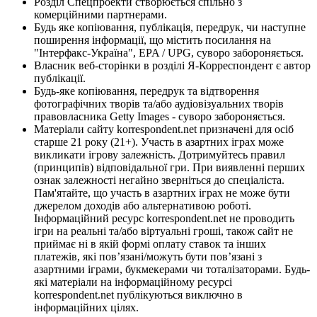
Розділ Спецпроекти створюється спільно з
комерційними партнерами.
Будь яке копіювання, публікація, передрук, чи наступне
поширення інформації, що містить посилання на
"Інтерфакс-Україна", EPA / UPG, суворо забороняється.
Власник веб-сторінки в розділі Я-Корреспондент є автор
публікації.
Будь-яке копіювання, передрук та відтворення
фотографічних творів та/або аудіовізуальних творів
правовласника Getty Images - суворо забороняється.
Матеріали сайту korrespondent.net призначені для осіб
старше 21 року (21+). Участь в азартних іграх може
викликати ігрову залежність. Дотримуйтесь правил
(принципів) відповідальної гри. При виявленні перших
ознак залежності негайно зверніться до спеціаліста.
Пам'ятайте, що участь в азартних іграх не може бути
джерелом доходів або альтернативою роботі.
Інформаційний ресурс korrespondent.net не проводить
ігри на реальні та/або віртуальні гроші, також сайт не
приймає ні в якій формі оплату ставок та інших
платежів, які пов’язані/можуть бути пов’язані з
азартними іграми, букмекерами чи тоталізаторами. Будь-
які матеріали на інформаційному ресурсі
korrespondent.net публікуються виключно в
інформаційних цілях.