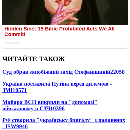
ЧИТАЙТЕ ТАКОЖ
Суд обрав запобіжний захід Стефанішиній
22058
Україна поставила Путіна перед дилемою -
ЗМІ
10571
Майора ВСП викрили на "допомозі"
військовому в СЗЧ
10396
РФ створила "українську бригаду" з полонених
- ISW
9946