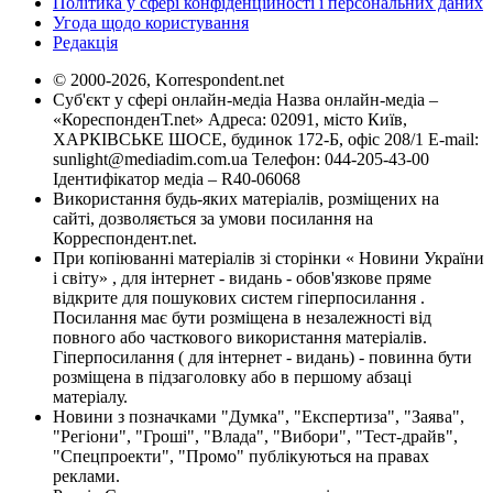
Політика у сфері конфіденційності і персональних даних
Угода щодо користування
Редакція
© 2000-2026, Korrespondent.net
Суб'єкт у сфері онлайн-медіа Назва онлайн-медіа –
«КореспонденТ.net» Адреса: 02091, місто Київ,
ХАРКІВСЬКЕ ШОСЕ, будинок 172-Б, офіс 208/1 E-mail:
sunlight@mediadim.com.ua
Телефон: 044-205-43-00
Ідентифікатор медіа – R40-06068
Використання будь-яких матеріалів, розміщених на
сайті, дозволяється за умови посилання на
Корреспондент.net.
При копіюванні матеріалів зі сторінки « Новини України
і світу» , для інтернет - видань - обов'язкове пряме
відкрите для пошукових систем гіперпосилання .
Посилання має бути розміщена в незалежності від
повного або часткового використання матеріалів.
Гіперпосилання ( для інтернет - видань) - повинна бути
розміщена в підзаголовку або в першому абзаці
матеріалу.
Новини з позначками "Думка", "Експертиза", "Заява",
"Регіони", "Гроші", "Влада", "Вибори", "Тест-драйв",
"Спецпроекти", "Промо" публікуються на правах
реклами.