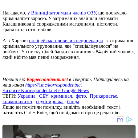
Нагадаємо,
у Вінниці затримали членів ОЗУ,
що постачало
криміналітет зброєю. У затриманих знайшли автомати
Калашникова зі спорядженими магазинами, пістолети,
гранати та сотні набоїв.
А в Харкові
поліцейські провели спецоперацію
із затримання
кримінального угруповання, яке "спеціалізувалося" на
розбоях. У списку цілей бандитів опинився 84-річний чоловік,
який нібито мав певні заощадження.
Новини від
Корреспондент.net
в Telegram. Підписуйтесь на
наш канал
https://t.me/korrespondentnet
Читайте Korrespondent.net в Google News
ТЕГИ:
Украина
,
СБУ
,
криминал
,
фото
,
Прикарпатье
,
криминалитет
,
группировка
,
банда
Якщо ви помітили помилку, виділіть необхідний текст і
натисніть Ctrl + Enter, щоб повідомити про це редакцію.