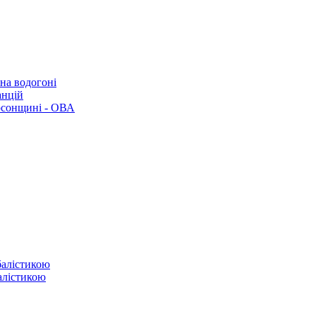
 на водогоні
анцій
рсонщині - ОВА
балістикою