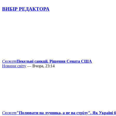
ВИБІР РЕДАКТОРА
Сюжет
Пекельні санкції. Рішення Сената США
Новини світу
— Вчора, 23:14
Сюжет
"Полювати на лучника, а не на стрілу". Як Україні 