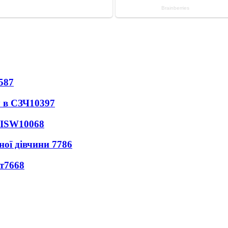
587
 в СЗЧ
10397
 ISW
10068
ної дівчини
7786
т
7668