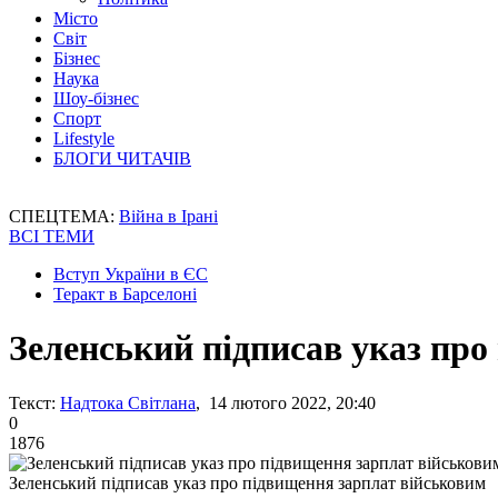
Місто
Світ
Бізнес
Наука
Шоу-бізнес
Спорт
Lifestyle
БЛОГИ ЧИТАЧІВ
СПЕЦТЕМА:
Війна в Ірані
ВСІ ТЕМИ
Вступ України в ЄС
Теракт в Барселоні
Зеленський підписав указ про
Текст:
Надтока Світлана
, 14 лютого 2022, 20:40
0
1876
Зеленський підписав указ про підвищення зарплат військовим