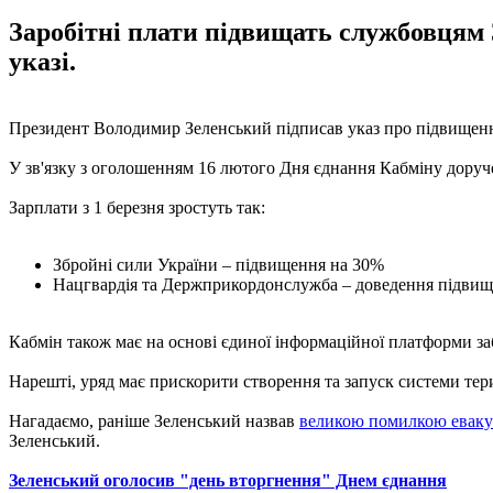
Заробітні плати підвищать службовцям 
указі.
Президент Володимир Зеленський підписав указ про підвищен
У зв'язку з оголошенням 16 лютого Дня єднання Кабміну дору
Зарплати з 1 березня зростуть так:
Збройні сили України – підвищення на 30%
Нацгвардія та Держприкордонслужба – доведення підвище
Кабмін також має на основі єдиної інформаційної платформи з
Нарешті, уряд має прискорити створення та запуск системи тери
Нагадаємо, раніше Зеленський назвав
великою помилкою еваку
Зеленський.
Зеленський оголосив "день вторгнення" Днем єднання