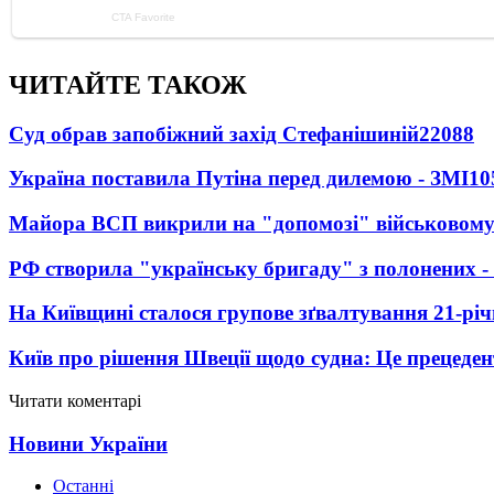
ЧИТАЙТЕ ТАКОЖ
Суд обрав запобіжний захід Стефанішиній
22088
Україна поставила Путіна перед дилемою - ЗМІ
10
Майора ВСП викрили на "допомозі" військовому
РФ створила "українську бригаду" з полонених -
На Київщині сталося групове зґвалтування 21-річ
Київ про рішення Швеції щодо судна: Це прецеден
Читати коментарі
Новини України
Останні