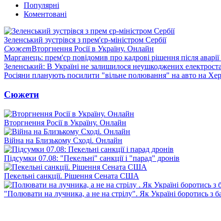
Популярні
Коментовані
Зеленський зустрівся з прем'єр-міністром Сербії
Сюжет
Вторгнення Росії в Україну. Онлайн
Марганець: прем'єр повідомив про кадрові рішення після аварії
Зеленський: В Україні не залишилося неушкоджених електрост
Росіяни планують посилити "вільне полювання" на авто на Хе
Сюжети
Вторгнення Росії в Україну. Онлайн
Війна на Близькому Сході. Онлайн
Підсумки 07.08: "Пекельні" санкції і "парад" дронів
Пекельні санкції. Рішення Сената США
"Полювати на лучника, а не на стрілу". Як Україні боротись з 