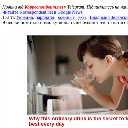
Новини від
Корреспондент.net
у Telegram. Підписуйтесь на на
Читайте Korrespondent.net в Google News
ТЕГИ:
Украина
,
зарплаты
,
военные
,
указ
,
Владимир Зеленск
Якщо ви помітили помилку, виділіть необхідний текст і натисніт