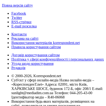
Повна версія сайту
Facebook
Twitter
RSS-стрічки
E-mail розсилка
Контакти
Реклама на сайті
Використання матеріалів korrespondent.net
Правила користування сайтом
Договір користування сайтом
Політика у сфері конфіденційності і персональних даних
Угода щодо користування
Редакція
© 2000-2026, Korrespondent.net
Суб'єкт у сфері онлайн-медіа Назва онлайн-медіа –
«КореспонденТ.net» Адреса: 02091, місто Київ,
ХАРКІВСЬКЕ ШОСЕ, будинок 172-Б, офіс 208/1 E-mail:
sunlight@mediadim.com.ua
Телефон: 044-205-43-00
Ідентифікатор медіа – R40-06068
Використання будь-яких матеріалів, розміщених на
сайті, дозволяється за умови посилання на