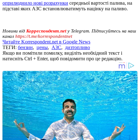
оприлюднило нові розрахунки
середньої вартості палива, на
підставі яких АЗС встановлюватимуть націнку на паливо.
Новини від
Корреспондент.net
у Telegram. Підписуйтесь на наш
канал
https://t.me/korrespondentnet
Читайте Korrespondent.net в Google News
ТЕГИ:
бензин
,
цены
,
АЗС
,
дизтопливо
Якщо ви помітили помилку, виділіть необхідний текст і
натисніть Ctrl + Enter, щоб повідомити про це редакцію.