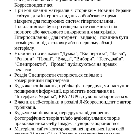
Корреспондент.net.
При копіюванні матеріалів зі сторінки « Новини України
і світу» , для інтернет - видань - обов'язкове пряме
відкрите для пошукових систем гіперпосилання .
Посилання має бути розміщена в незалежності від
повного або часткового використання матеріалів.
Гіперпосилання ( для інтернет - видань) - повинна бути
розміщена в підзаголовку або в першому абзаці
матеріалу.
Новини з позначками "Думка", "Експертиза", "Заява",
"Регіони", "Гроші", "Влада", "Вибори", "Тест-драйв",
"Спецпроекти", "Промо" публікуються на правах
реклами.
Розділ Спецпроекти створюється спільно з
комерційними партнерами.
Будь яке копіювання, публікація, передрук, чи наступне
поширення інформації, що містить посилання на
"Інтерфакс-Україна", EPA / UPG, суворо забороняється.
Власник веб-сторінки в розділі Я-Корреспондент є автор
публікації.
Будь-яке копіювання, передрук та відтворення
фотографічних творів та/або аудіовізуальних творів
правовласника Getty Images - суворо забороняється.
Матеріали сайту korrespondent.net призначені для осіб