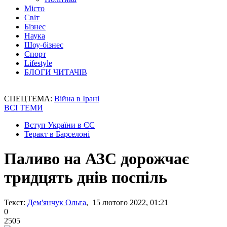
Місто
Світ
Бізнес
Наука
Шоу-бізнес
Спорт
Lifestyle
БЛОГИ ЧИТАЧІВ
СПЕЦТЕМА:
Війна в Ірані
ВСІ ТЕМИ
Вступ України в ЄС
Теракт в Барселоні
Паливо на АЗС дорожчає
тридцять днів поспіль
Текст:
Дем'янчук Ольга
, 15 лютого 2022, 01:21
0
2505