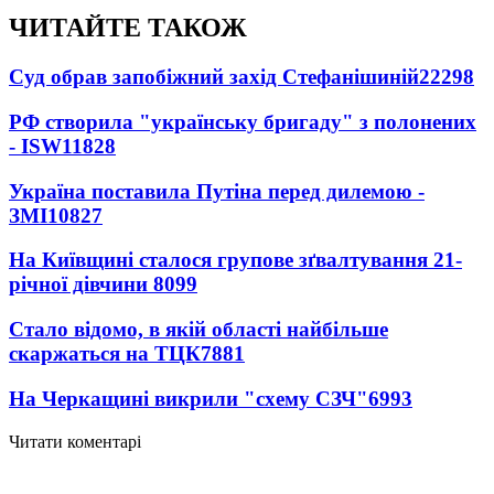
ЧИТАЙТЕ ТАКОЖ
Суд обрав запобіжний захід Стефанішиній
22298
РФ створила "українську бригаду" з полонених
- ISW
11828
Україна поставила Путіна перед дилемою -
ЗМІ
10827
На Київщині сталося групове зґвалтування 21-
річної дівчини
8099
Стало відомо, в якій області найбільше
скаржаться на ТЦК
7881
На Черкащині викрили "схему СЗЧ"
6993
Читати коментарі