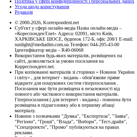
Політика у сфері конфіденційності і персональних даних
Угода щодо користування
Редакція
© 2000-2026, Korrespondent.net
Суб'єкт у сфері онлайн-медіа Назва онлайн-медіа –
«КореспонденТ.net» Адреса: 02091, місто Київ,
ХАРКІВСЬКЕ ШОСЕ, будинок 172-Б, офіс 208/1 E-mail:
sunlight@mediadim.com.ua
Телефон: 044-205-43-00
Ідентифікатор медіа – R40-06068
Використання будь-яких матеріалів, розміщених на
сайті, дозволяється за умови посилання на
Корреспондент.net.
При копіюванні матеріалів зі сторінки « Новини України
і світу» , для інтернет - видань - обов'язкове пряме
відкрите для пошукових систем гіперпосилання .
Посилання має бути розміщена в незалежності від
повного або часткового використання матеріалів.
Гіперпосилання ( для інтернет - видань) - повинна бути
розміщена в підзаголовку або в першому абзаці
матеріалу.
Новини з позначками "Думка", "Експертиза", "Заява",
"Регіони", "Гроші", "Влада", "Вибори", "Тест-драйв",
"Спецпроекти", "Промо" публікуються на правах
реклами.