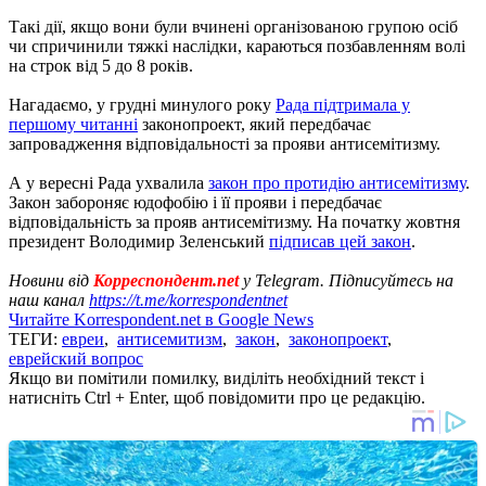
Такі дії, якщо вони були вчинені організованою групою осіб
чи спричинили тяжкі наслідки, караються позбавленням волі
на строк від 5 до 8 років.
Нагадаємо, у грудні минулого року
Рада підтримала у
першому читанні
законопроект, який передбачає
запровадження відповідальності за прояви антисемітизму.
А у вересні Рада ухвалила
закон про протидію антисемітизму
.
Закон забороняє юдофобію і її прояви і передбачає
відповідальність за прояв антисемітизму. На початку жовтня
президент Володимир Зеленський
підписав цей закон
.
Новини від
Корреспондент.net
у Telegram. Підписуйтесь на
наш канал
https://t.me/korrespondentnet
Читайте Korrespondent.net в Google News
ТЕГИ:
евреи
,
антисемитизм
,
закон
,
законопроект
,
еврейский вопрос
Якщо ви помітили помилку, виділіть необхідний текст і
натисніть Ctrl + Enter, щоб повідомити про це редакцію.