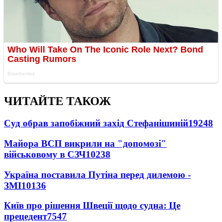
ЧИТАЙТЕ ТАКОЖ
Суд обрав запобіжний захід Стефанішиній
19248
Майора ВСП викрили на "допомозі"
військовому в СЗЧ
10238
Україна поставила Путіна перед дилемою -
ЗМІ
10136
Київ про рішення Швеції щодо судна: Це
прецедент
7547