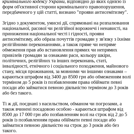
кримінального кодексу України
, відповідно до яких однією із
форм об'єктивної сторони кримінального правопорушення,
передбаченого у цій статті, визнано "прояви антисемітизму".
Згідно з документом, умисні дії, спрямовані на розпалювання
національної, расової чи релігійної ворожнечі і ненависті, на
приниження національної честі і гідності, прояви
антисемітизму, або образа почуттів громадян у зв'язку з їхніми
релігійними переконаннями, а також пряме чи непряме
обмеження прав або встановлення прямих чи непрямих
привілеїв громадян за ознаками раси, кольору шкіри,
політичних, релігійних та інших переконань, статі,
інвалідності, етнічного і соціального походження, майнового
стану, місця проживання, за мовними чи іншими ознаками –
караються штрафом від 3400 до 8500 грн або обмеженням волі
терміном до 5 років із позбавленням права обіймати певні
посади або займатися певною діяльністю терміном до 3 років
або без такого.
Ті ж дії, поєднані з насильством, обманом чи погрозами, а
також вчинені посадовою особою - караються штрафом від
8500 до 17 000 грн або позбавленням волі на строк від 2 до 5
років із позбавленням права обіймати певні посади або
займатися певною діяльністю на строк до 3 років або без
такого.