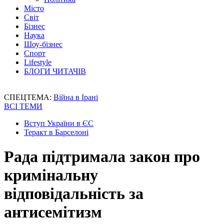
Місто
Світ
Бізнес
Наука
Шоу-бізнес
Спорт
Lifestyle
БЛОГИ ЧИТАЧІВ
СПЕЦТЕМА:
Війна в Ірані
ВСІ ТЕМИ
Вступ України в ЄС
Теракт в Барселоні
Рада підтримала закон про
кримінальну
відповідальність за
антисемітизм