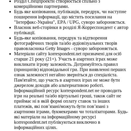
Розділ Спецпроекти створюється спільно з
комерційними партнерами.
Будь яке копіювання, публікація, передрук, чи наступне
поширення інформації, що містить посилання на
"Інтерфакс-Україна", EPA / UPG, суворо забороняється.
Власник веб-сторінки в розділі Я-Корреспондент є автор
публікації.
Будь-яке копіювання, передрук та відтворення
фотографічних творів та/або аудіовізуальних творів
правовласника Getty Images - суворо забороняється.
Матеріали сайту korrespondent.net призначені для осіб
старше 21 року (21+). Участь в азартних іграх може
викликати ігрову залежність. Дотримуйтесь правил
(принципів) відповідальної гри. При виявленні перших
ознак залежності негайно зверніться до спеціаліста.
Пам'ятайте, що участь в азартних іграх не може бути
джерелом доходів або альтернативою роботі.
Інформаційний ресурс korrespondent.net не проводить
ігри на реальні та/або віртуальні гроші, також сайт не
приймає ні в якій формі оплату ставок та інших
платежів, які пов’язані/можуть бути пов’язані з
азартними іграми, букмекерами чи тоталізаторами. Будь-
які матеріали на інформаційному ресурсі
korrespondent.net публікуються виключно в
інформаційних цілях.