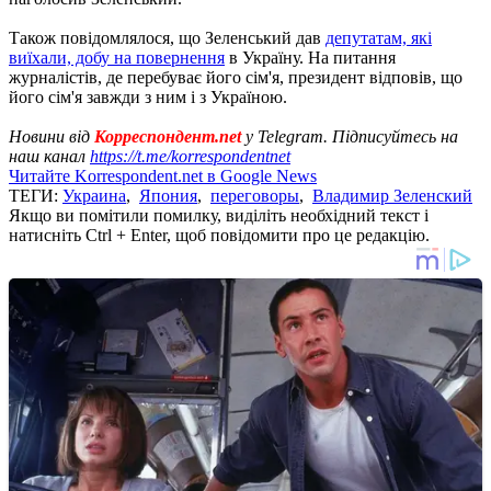
Також повідомлялося, що Зеленський дав
депутатам, які
виїхали, добу на повернення
в Україну. На питання
журналістів, де перебуває його сім'я, президент відповів, що
його сім'я завжди з ним і з Україною.
Новини від
Корреспондент.net
у Telegram. Підписуйтесь на
наш канал
https://t.me/korrespondentnet
Читайте Korrespondent.net в Google News
ТЕГИ:
Украина
,
Япония
,
переговоры
,
Владимир Зеленский
Якщо ви помітили помилку, виділіть необхідний текст і
натисніть Ctrl + Enter, щоб повідомити про це редакцію.