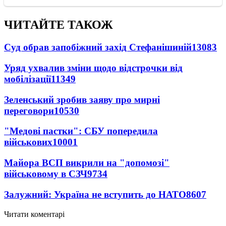
ЧИТАЙТЕ ТАКОЖ
Суд обрав запобіжний захід Стефанішиній
13083
Уряд ухвалив зміни щодо відстрочки від
мобілізації
11349
Зеленський зробив заяву про мирні
переговори
10530
"Медові пастки": СБУ попередила
військових
10001
Майора ВСП викрили на "допомозі"
військовому в СЗЧ
9734
Залужний: Україна не вступить до НАТО
8607
Читати коментарі