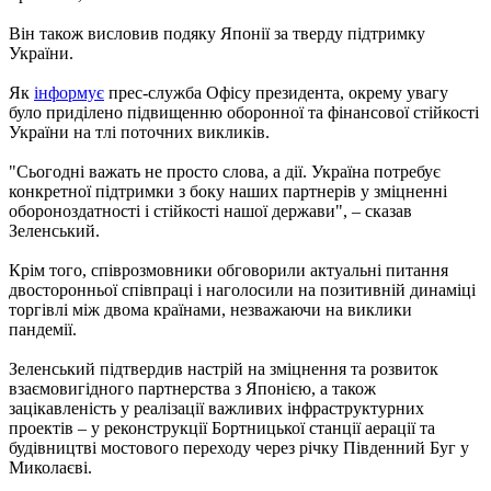
Він також висловив подяку Японії за тверду підтримку
України.
Як
інформує
прес-служба Офісу президента, окрему увагу
було приділено підвищенню оборонної та фінансової стійкості
України на тлі поточних викликів.
"Сьогодні важать не просто слова, а дії. Україна потребує
конкретної підтримки з боку наших партнерів у зміцненні
обороноздатності і стійкості нашої держави", – сказав
Зеленський.
Крім того, співрозмовники обговорили актуальні питання
двосторонньої співпраці і наголосили на позитивній динаміці
торгівлі між двома країнами, незважаючи на виклики
пандемії.
Зеленський підтвердив настрій на зміцнення та розвиток
взаємовигідного партнерства з Японією, а також
зацікавленість у реалізації важливих інфраструктурних
проектів – у реконструкції Бортницької станції аерації та
будівництві мостового переходу через річку Південний Буг у
Миколаєві.