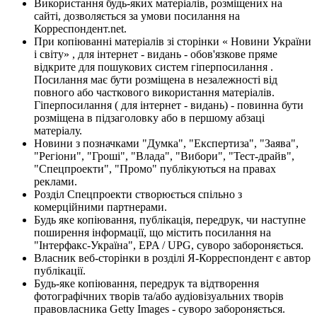
Використання будь-яких матеріалів, розміщених на
сайті, дозволяється за умови посилання на
Корреспондент.net.
При копіюванні матеріалів зі сторінки « Новини України
і світу» , для інтернет - видань - обов'язкове пряме
відкрите для пошукових систем гіперпосилання .
Посилання має бути розміщена в незалежності від
повного або часткового використання матеріалів.
Гіперпосилання ( для інтернет - видань) - повинна бути
розміщена в підзаголовку або в першому абзаці
матеріалу.
Новини з позначками "Думка", "Експертиза", "Заява",
"Регіони", "Гроші", "Влада", "Вибори", "Тест-драйв",
"Спецпроекти", "Промо" публікуються на правах
реклами.
Розділ Спецпроекти створюється спільно з
комерційними партнерами.
Будь яке копіювання, публікація, передрук, чи наступне
поширення інформації, що містить посилання на
"Інтерфакс-Україна", EPA / UPG, суворо забороняється.
Власник веб-сторінки в розділі Я-Корреспондент є автор
публікації.
Будь-яке копіювання, передрук та відтворення
фотографічних творів та/або аудіовізуальних творів
правовласника Getty Images - суворо забороняється.