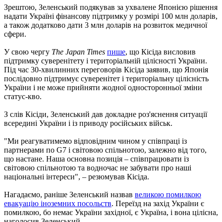
Зрештою, Зеленський подякував за ухвалене Японією рішення
надати Україні фінансову підтримку у розмірі 100 млн доларів,
а також додатково дати 3 млн доларів на розвиток медичної
сфери.
У свою чергу
The Japan Times
пише
, що Кісіда висловив
підтримку суверенітету і територіальній цілісності України.
Під час 30-хвилинних переговорів Кісіда заявив, що Японія
послідовно підтримує суверенітет і територіальну цілісність
України і не може прийняти жодної односторонньої зміни
статус-кво.
З слів Кісіди, Зеленський дав докладне роз'яснення ситуації
всередині України і із приводу російських військ.
"Ми реагуватимемо відповідним чином у співпраці із
партнерами по G7 і світовою спільнотою, залежно від того,
що настане. Наша основна позиція – співпрацювати із
світовою спільнотою та водночас не забувати про наші
національні інтереси", – резюмував Кісіда.
Нагадаємо, раніше Зеленський назвав
великою помилкою
евакуацію іноземних посольств
. Переїзд на захід України є
помилкою, бо немає України західної, є Україна, і вона цілісна,
наголосив Зеленський.