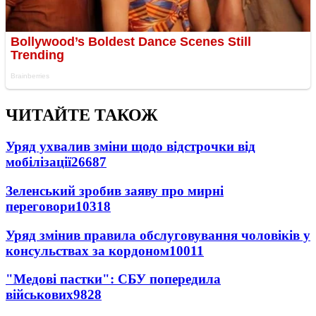
ЧИТАЙТЕ ТАКОЖ
Уряд ухвалив зміни щодо відстрочки від
мобілізації
26687
Зеленський зробив заяву про мирні
переговори
10318
Уряд змінив правила обслуговування чоловіків у
консульствах за кордоном
10011
"Медові пастки": СБУ попередила
військових
9828