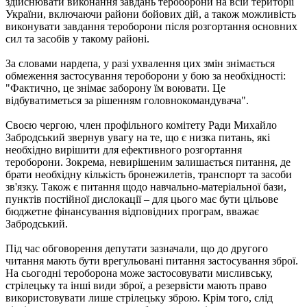
здійснювати виконання завдань тероборони на всій території
України, включаючи райони бойових дій, а також можливість
виконувати завдання тероборони після розгортання основних
сил та засобів у такому районі.
За словами нардепа, у разі ухвалення цих змін знімається
обмеження застосування тероборони у бою за необхідності:
"Фактично, це знімає заборону їм воювати. Це
відбуватиметься за рішенням головнокомандувача".
Своєю чергою, член профільного комітету Ради Михайло
Забродський звернув увагу на те, що є низка питань, які
необхідно вирішити для ефективного розгортання
тероборони. Зокрема, невирішеним залишається питання, де
брати необхідну кількість бронежилетів, транспорт та засоби
зв'язку. Також є питання щодо навчально-матеріальної бази,
пунктів постійної дислокації – для цього має бути цільове
бюджетне фінансування відповідних програм, вважає
Забродський.
Під час обговорення депутати зазначали, що до другого
читання мають бути врегульовані питання застосування зброї.
На сьогодні тероборона може застосовувати мисливську,
стрілецьку та інші види зброї, а резервісти мають право
використовувати лише стрілецьку зброю. Крім того, слід