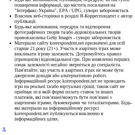
поширення інформації, що містить посилання на
"Інтерфакс-Україна", EPA / UPG, суворо забороняється.
Власник веб-сторінки в розділі Я-Корреспондент є автор
публікації.
Будь-яке копіювання, передрук та відтворення
фотографічних творів та/або аудіовізуальних творів
правовласника Getty Images - суворо забороняється.
Матеріали сайту korrespondent.net призначені для осіб
старше 21 року (21+). Участь в азартних іграх може
викликати ігрову залежність. Дотримуйтесь правил
(принципів) відповідальної гри. При виявленні перших
ознак залежності негайно зверніться до спеціаліста.
Пам'ятайте, що участь в азартних іграх не може бути
джерелом доходів або альтернативою роботі.
Інформаційний ресурс korrespondent.net не проводить
ігри на реальні та/або віртуальні гроші, також сайт не
приймає ні в якій формі оплату ставок та інших
платежів, які пов’язані/можуть бути пов’язані з
азартними іграми, букмекерами чи тоталізаторами. Будь-
які матеріали на інформаційному ресурсі
korrespondent.net публікуються виключно в
інформаційних цілях.
X