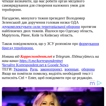
чіткіше визначити, що має робити орган місцевого
самоврядування для створення належних умов для
тероборони.
Нагадаємо, минулого тижня президент Володимир
Зеленський дав доручення головам низки ОДА
доукомплектувати сили територіальної оборони
протягом
найближчих двох тижнів. Йшлося про Одеську область,
Маріуполь, Рівне, Київ та Київську область.
Також повідомлялося, що у ЗСУ розповіли про
формування
бригад тероборони.
Новини від
Корреспондент.net
в Telegram. Підписуйтесь на
наш канал
https://t.me/korrespondentnet
Читайте Korrespondent.net в Google News
ТЕГИ:
Украина
,
Рада
,
законопроект
,
военные
,
оборона
Якщо ви помітили помилку, виділіть необхідний текст і
натисніть Ctrl + Enter, щоб повідомити про це редакцію.