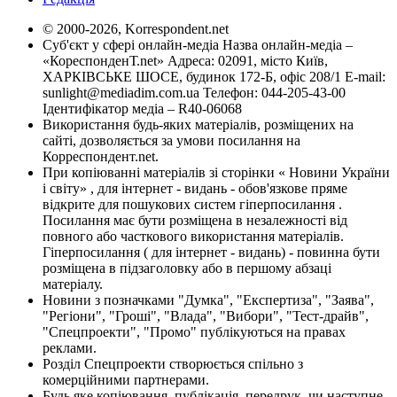
© 2000-2026, Korrespondent.net
Суб'єкт у сфері онлайн-медіа Назва онлайн-медіа –
«КореспонденТ.net» Адреса: 02091, місто Київ,
ХАРКІВСЬКЕ ШОСЕ, будинок 172-Б, офіс 208/1 E-mail:
sunlight@mediadim.com.ua
Телефон: 044-205-43-00
Ідентифікатор медіа – R40-06068
Використання будь-яких матеріалів, розміщених на
сайті, дозволяється за умови посилання на
Корреспондент.net.
При копіюванні матеріалів зі сторінки « Новини України
і світу» , для інтернет - видань - обов'язкове пряме
відкрите для пошукових систем гіперпосилання .
Посилання має бути розміщена в незалежності від
повного або часткового використання матеріалів.
Гіперпосилання ( для інтернет - видань) - повинна бути
розміщена в підзаголовку або в першому абзаці
матеріалу.
Новини з позначками "Думка", "Експертиза", "Заява",
"Регіони", "Гроші", "Влада", "Вибори", "Тест-драйв",
"Спецпроекти", "Промо" публікуються на правах
реклами.
Розділ Спецпроекти створюється спільно з
комерційними партнерами.
Будь яке копіювання, публікація, передрук, чи наступне