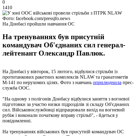
0
1410
Фото: facebook.com/pressjfo.news
На Донбасі пройшли навчання ОС
На тренуваннях був присутній
командувач Об'єднаних сил генерал-
лейтенант Олександр Павлюк.
На Донбасі у вівторок, 15 лютого, відбулися стрільби із
протитанкових ракетних комплексів NLAW та гранатометів
M-141 по нерухомих цілях. Фото з навчань
оприлюднила
прес-
служба ООС.
"На одному з полігонів Донбасу відбулися заняття з вогневої
підготовки за участю низки підрозділів зі складу Об'єднаних
сил. Військовослужбовці відпрацювали вихід на вогневий
рубіж і виконали початкову вправу стрільб", - йдеться у
повідомленні.
На тренуваннях військових був присутній командувач ОС