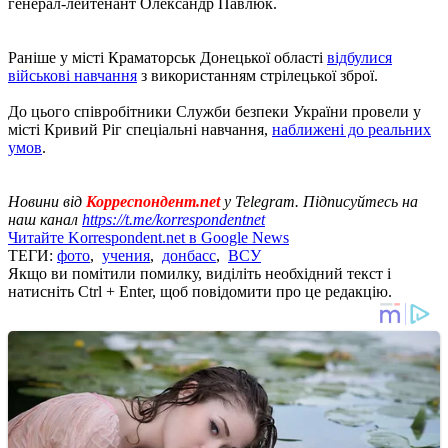
генерал-лейтенант Олександр Павлюк.
Раніше у місті Краматорськ Донецької області
відбулися
військові навчання
з використанням стрілецької зброї.
До цього співробітники Служби безпеки України провели у
місті Кривий Ріг спеціальні навчання,
наближені до реальних
умов
.
Новини від
Корреспондент.net
у Telegram. Підписуйтесь на
наш канал
https://t.me/korrespondentnet
Читайте Korrespondent.net в Google News
ТЕГИ:
фото
,
учения
,
донбасс
,
ВСУ
Якщо ви помітили помилку, виділіть необхідний текст і
натисніть Ctrl + Enter, щоб повідомити про це редакцію.