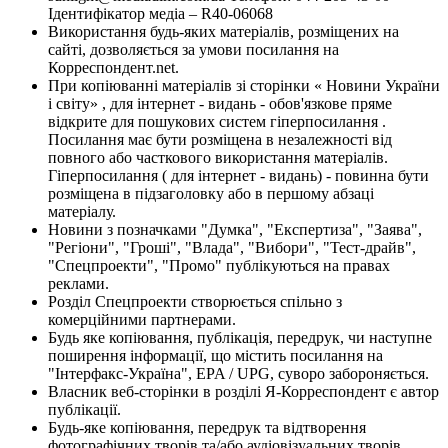
Ідентифікатор медіа – R40-06068
Використання будь-яких матеріалів, розміщених на
сайті, дозволяється за умови посилання на
Корреспондент.net.
При копіюванні матеріалів зі сторінки « Новини України
і світу» , для інтернет - видань - обов'язкове пряме
відкрите для пошукових систем гіперпосилання .
Посилання має бути розміщена в незалежності від
повного або часткового використання матеріалів.
Гіперпосилання ( для інтернет - видань) - повинна бути
розміщена в підзаголовку або в першому абзаці
матеріалу.
Новини з позначками "Думка", "Експертиза", "Заява",
"Регіони", "Гроші", "Влада", "Вибори", "Тест-драйв",
"Спецпроекти", "Промо" публікуються на правах
реклами.
Розділ Спецпроекти створюється спільно з
комерційними партнерами.
Будь яке копіювання, публікація, передрук, чи наступне
поширення інформації, що містить посилання на
"Інтерфакс-Україна", EPA / UPG, суворо забороняється.
Власник веб-сторінки в розділі Я-Корреспондент є автор
публікації.
Будь-яке копіювання, передрук та відтворення
фотографічних творів та/або аудіовізуальних творів