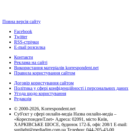
Повна версія сайту
Facebook
Twitter
RSS-стрічки
E-mail розсилка
Контакти
Реклама на сайті
Використання матеріалів korrespondent.net
Правила користування сайтом
Договір користування сайтом
Політика у сфері конфіденційності і персональних даних
Угода щодо користування
Редакція
© 2000-2026, Korrespondent.net
Суб'єкт у сфері онлайн-медіа Назва онлайн-медіа –
«КореспонденТ.net» Адреса: 02091, місто Київ,
ХАРКІВСЬКЕ ШОСЕ, будинок 172-Б, офіс 208/1 E-mail:
sunlight@mediadim.com.ua
Телефон: 044-205-43-00