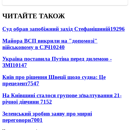
ЧИТАЙТЕ ТАКОЖ
Суд обрав запобіжний захід Стефанішиній
19296
Майора ВСП викрили на "допомозі"
військовому в СЗЧ
10240
Україна поставила Путіна перед дилемою -
ЗМІ
10147
Київ про рішення Швеції щодо судна: Це
прецедент
7547
На Київщині сталося групове зґвалтування 21-
річної дівчини
7152
Зеленський зробив заяву про мирні
переговори
7001