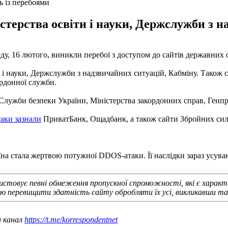
ь із перебоями
стерства освіти і науки, Держслужби з н
еду, 16 лютого, виникли перебої з доступом до сайтів державних 
ти і науки, Держслужби з надзвичайних ситуацій, Кабміну. Також
ордонної служби.
 Служби безпеки України, Міністерства закордонних справ, Генпр
таки зазнали
ПриватБанк, Ощадбанк, а також сайти Збройних сил
їна стала жертвою потужної DDOS-атаки. Її наслідки зараз усува
ористовує певні обмеження пропускної спроможності, які є характ
ою перевищити здатність сайту обробляти їх усі, викликавши так
ш канал
https://t.me/korrespondentnet