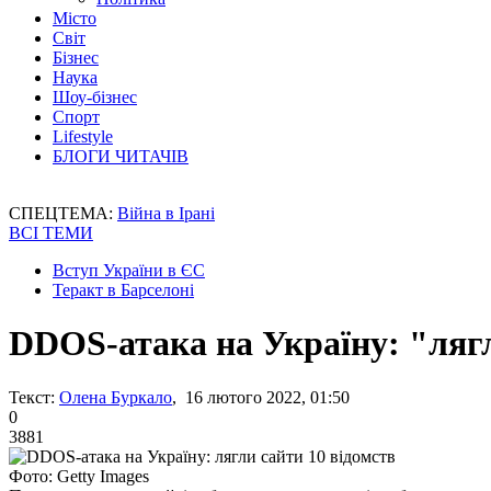
Місто
Світ
Бізнес
Наука
Шоу-бізнес
Спорт
Lifestyle
БЛОГИ ЧИТАЧІВ
СПЕЦТЕМА:
Війна в Ірані
ВСІ ТЕМИ
Вступ України в ЄС
Теракт в Барселоні
DDOS-атака на Україну: "лягл
Текст:
Олена Буркало
, 16 лютого 2022, 01:50
0
3881
Фото: Getty Images