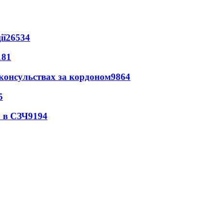
ії
26534
181
 консульствах за кордоном
9864
5
 в СЗЧ
9194