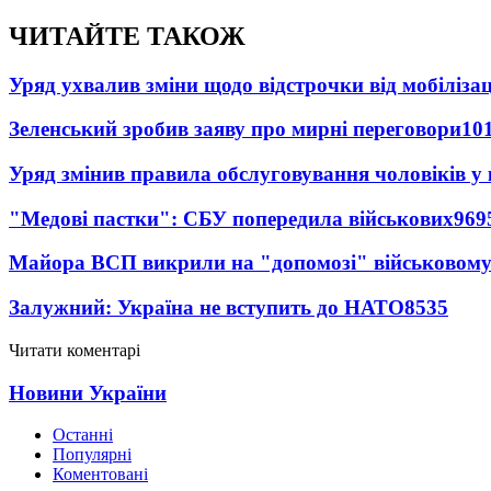
ЧИТАЙТЕ ТАКОЖ
Уряд ухвалив зміни щодо відстрочки від мобілізац
Зеленський зробив заяву про мирні переговори
10
Уряд змінив правила обслуговування чоловіків у
"Медові пастки": СБУ попередила військових
969
Майора ВСП викрили на "допомозі" військовому
Залужний: Україна не вступить до НАТО
8535
Читати коментарі
Новини України
Останні
Популярні
Коментовані