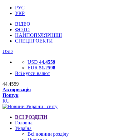
РУС
УКР
ВІДЕО
ФОТО
НАЙПОПУЛЯРНІШІ
СПЕЦПРОЕКТИ
USD
USD
44.4559
EUR
51.2598
Всі курси валют
44.4559
Авторизація
Пошук
RU
ВСІ РОЗДІЛИ
Головна
Україна
Всі новини розділу
Політика