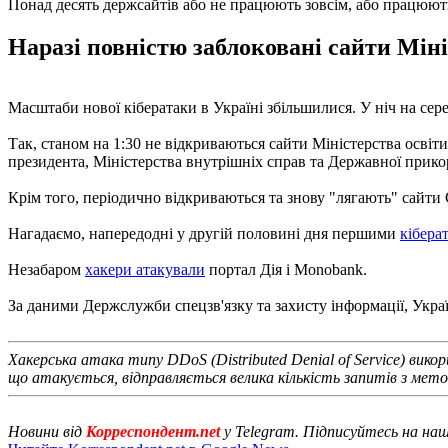
Понад десять держсайтів або не працюють зовсім, або працюют
Наразі повністю заблоковані сайти Міні
Масштаби нової кібератаки в Україні збільшилися. У ніч на сер
Так, станом на 1:30 не відкриваються сайти Міністерства осві
президента, Міністерства внутрішніх справ та Державної прик
Крім того, періодично відкриваються та знову "лягають" сайти
Нагадаємо, напередодні у другій половині дня першими
кібера
Незабаром
хакери атакували
портал Дія і Monobank.
За даними Держслужби спецзв'язку та захисту інформації, Укра
Хакерська атака типу DDoS (Distributed Denial of Service) вик
що атакується, відправляється велика кількість запитів з мет
Новини від
Корреспондент.net
у Telegram. Підписуйтесь на на