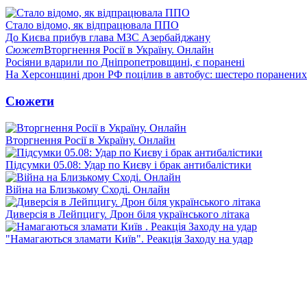
Стало відомо, як відпрацювала ППО
До Києва прибув глава МЗС Азербайджану
Сюжет
Вторгнення Росії в Україну. Онлайн
Росіяни вдарили по Дніпропетровщині, є поранені
На Херсонщині дрон РФ поцілив в автобус: шестеро поранених
Сюжети
Вторгнення Росії в Україну. Онлайн
Підсумки 05.08: Удар по Києву і брак антибалістики
Війна на Близькому Сході. Онлайн
Диверсія в Лейпцигу. Дрон біля українського літака
"Намагаються зламати Київ". Реакція Заходу на удар