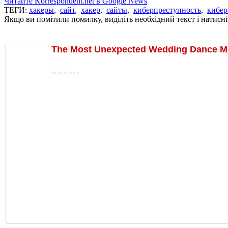
Читайте Korrespondent.net в Google News
ТЕГИ:
хакеры
,
сайт
,
хакер
,
сайты
,
киберпреступность
,
кибер
Якщо ви помітили помилку, виділіть необхідний текст і натисніт