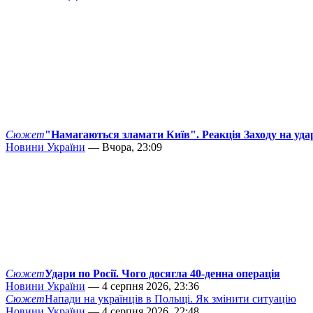
Сюжет
"Намагаються зламати Київ". Реакція Заходу на уда
Новини України
— Вчора, 23:09
Сюжет
Удари по Росії. Чого досягла 40-денна операція
Новини України
— 4 серпня 2026, 23:36
Сюжет
Напади на українців в Польщі. Як змінити ситуацію
Новини України
— 4 серпня 2026, 22:48