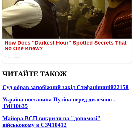
ЧИТАЙТЕ ТАКОЖ
Суд обрав запобіжний захід Стефанішиній
22158
Україна поставила Путіна перед дилемою -
ЗМІ
10635
Майора ВСП викрили на "допомозі"
військовому в СЗЧ
10412