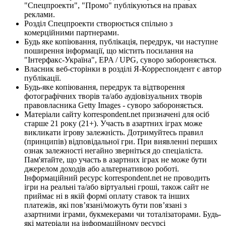
"Спецпроекти", "Промо" публікуються на правах
реклами.
Розділ Спецпроекти створюється спільно з
комерційними партнерами.
Будь яке копіювання, публікація, передрук, чи наступне
поширення інформації, що містить посилання на
"Інтерфакс-Україна", EPA / UPG, суворо забороняється.
Власник веб-сторінки в розділі Я-Корреспондент є автор
публікації.
Будь-яке копіювання, передрук та відтворення
фотографічних творів та/або аудіовізуальних творів
правовласника Getty Images - суворо забороняється.
Матеріали сайту korrespondent.net призначені для осіб
старше 21 року (21+). Участь в азартних іграх може
викликати ігрову залежність. Дотримуйтесь правил
(принципів) відповідальної гри. При виявленні перших
ознак залежності негайно зверніться до спеціаліста.
Пам'ятайте, що участь в азартних іграх не може бути
джерелом доходів або альтернативою роботі.
Інформаційний ресурс korrespondent.net не проводить
ігри на реальні та/або віртуальні гроші, також сайт не
приймає ні в якій формі оплату ставок та інших
платежів, які пов’язані/можуть бути пов’язані з
азартними іграми, букмекерами чи тоталізаторами. Будь-
які матеріали на інформаційному ресурсі