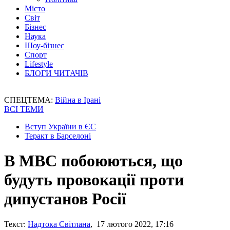
Місто
Світ
Бізнес
Наука
Шоу-бізнес
Спорт
Lifestyle
БЛОГИ ЧИТАЧІВ
СПЕЦТЕМА:
Війна в Ірані
ВСІ ТЕМИ
Вступ України в ЄС
Теракт в Барселоні
В МВС побоюються, що
будуть провокації проти
дипустанов Росії
Текст:
Надтока Світлана
, 17 лютого 2022, 17:16