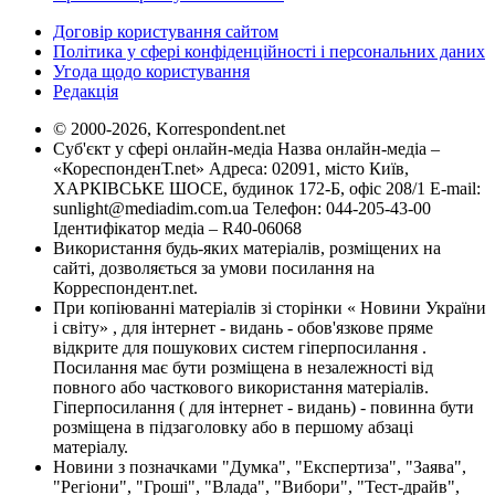
Договір користування сайтом
Політика у сфері конфіденційності і персональних даних
Угода щодо користування
Редакція
© 2000-2026, Korrespondent.net
Суб'єкт у сфері онлайн-медіа Назва онлайн-медіа –
«КореспонденТ.net» Адреса: 02091, місто Київ,
ХАРКІВСЬКЕ ШОСЕ, будинок 172-Б, офіс 208/1 E-mail:
sunlight@mediadim.com.ua
Телефон: 044-205-43-00
Ідентифікатор медіа – R40-06068
Використання будь-яких матеріалів, розміщених на
сайті, дозволяється за умови посилання на
Корреспондент.net.
При копіюванні матеріалів зі сторінки « Новини України
і світу» , для інтернет - видань - обов'язкове пряме
відкрите для пошукових систем гіперпосилання .
Посилання має бути розміщена в незалежності від
повного або часткового використання матеріалів.
Гіперпосилання ( для інтернет - видань) - повинна бути
розміщена в підзаголовку або в першому абзаці
матеріалу.
Новини з позначками "Думка", "Експертиза", "Заява",
"Регіони", "Гроші", "Влада", "Вибори", "Тест-драйв",