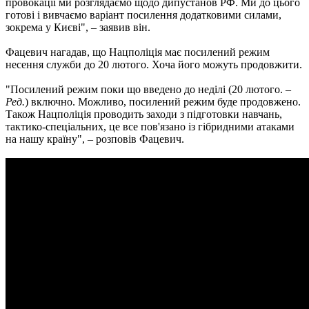
провокації ми розглядаємо щодо дипустанов РФ. Ми до цього
готові і вивчаємо варіант посилення додатковими силами,
зокрема у Києві", – заявив він.
Фацевич нагадав, що Нацполіція має посилений режим
несення служби до 20 лютого. Хоча його можуть продовжити.
"Посилений режим поки що введено до неділі (20 лютого. –
Ред.
) включно. Можливо, посилений режим буде продовжено.
Також Нацполіція проводить заходи з підготовки навчань,
тактико-спеціальних, це все пов'язано із гібридними атаками
на нашу країну", – розповів Фацевич.