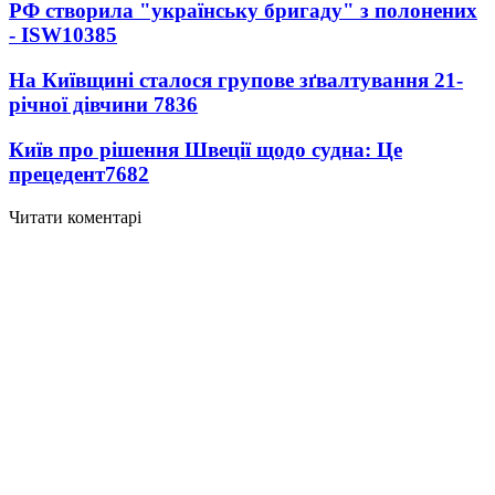
РФ створила "українську бригаду" з полонених
- ISW
10385
На Київщині сталося групове зґвалтування 21-
річної дівчини
7836
Київ про рішення Швеції щодо судна: Це
прецедент
7682
Читати коментарі