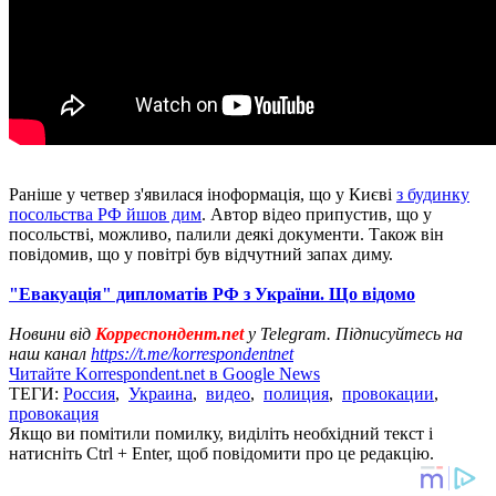
Раніше у четвер з'явилася іноформація, що у Києві
з будинку
посольства РФ йшов дим
. Автор відео припустив, що у
посольстві, можливо, палили деякі документи. Також він
повідомив, що у повітрі був відчутний запах диму.
"Евакуація" дипломатів РФ з України. Що відомо
Новини від
Корреспондент.net
у Telegram. Підписуйтесь на
наш канал
https://t.me/korrespondentnet
Читайте Korrespondent.net в Google News
ТЕГИ:
Россия
,
Украина
,
видео
,
полиция
,
провокации
,
провокация
Якщо ви помітили помилку, виділіть необхідний текст і
натисніть Ctrl + Enter, щоб повідомити про це редакцію.