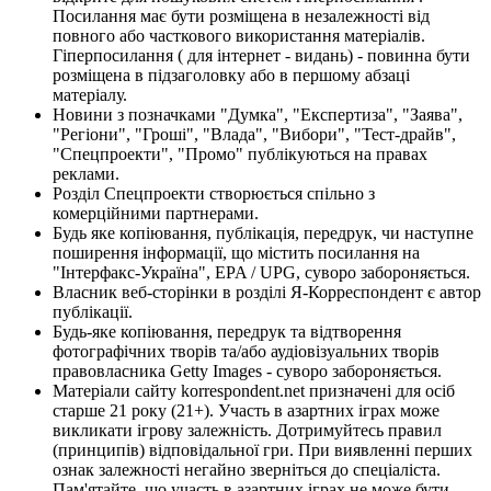
Посилання має бути розміщена в незалежності від
повного або часткового використання матеріалів.
Гіперпосилання ( для інтернет - видань) - повинна бути
розміщена в підзаголовку або в першому абзаці
матеріалу.
Новини з позначками "Думка", "Експертиза", "Заява",
"Регіони", "Гроші", "Влада", "Вибори", "Тест-драйв",
"Спецпроекти", "Промо" публікуються на правах
реклами.
Розділ Спецпроекти створюється спільно з
комерційними партнерами.
Будь яке копіювання, публікація, передрук, чи наступне
поширення інформації, що містить посилання на
"Інтерфакс-Україна", EPA / UPG, суворо забороняється.
Власник веб-сторінки в розділі Я-Корреспондент є автор
публікації.
Будь-яке копіювання, передрук та відтворення
фотографічних творів та/або аудіовізуальних творів
правовласника Getty Images - суворо забороняється.
Матеріали сайту korrespondent.net призначені для осіб
старше 21 року (21+). Участь в азартних іграх може
викликати ігрову залежність. Дотримуйтесь правил
(принципів) відповідальної гри. При виявленні перших
ознак залежності негайно зверніться до спеціаліста.
Пам'ятайте, що участь в азартних іграх не може бути