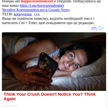
Новини від
Корреспондент.net
в Telegram. Підписуйтесь на
наш канал
https://t.me/korrespondentnet
Читайте Korrespondent.net в Google News
ТЕГИ:
коррупция
,
суд
Якщо ви помітили помилку, виділіть необхідний текст і
натисніть Ctrl + Enter, щоб повідомити про це редакцію.