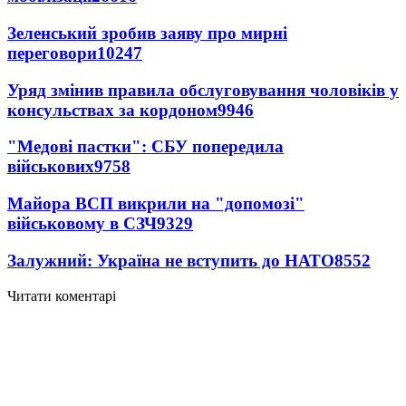
Зеленський зробив заяву про мирні
переговори
10247
Уряд змінив правила обслуговування чоловіків у
консульствах за кордоном
9946
"Медові пастки": СБУ попередила
військових
9758
Майора ВСП викрили на "допомозі"
військовому в СЗЧ
9329
Залужний: Україна не вступить до НАТО
8552
Читати коментарі