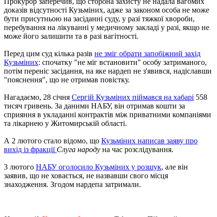
Прокурор заперечив, що сторона захисту не надала вагомих
доказів відсутності Кузьміних, адже за законом особа не може
бути присутньою на засіданні суду, у разі тяжкої хвороби,
перебування на лікуванні у медичному закладі у разі, якщо не
може його залишити та в разі вагітності.
Перед цим суд кілька разів
не зміг обрати запобіжний захід
Кузьміних
: спочатку "не міг встановити" особу затриманого,
потім переніс засідання, на яке нардеп не з'явився, надіславши
"пояснення", що не отримав повістку.
Нагадаємо, 28 січня
Сергій Кузьміних піймався на хабарі
558
тисяч гривень. За даними НАБУ, він отримав кошти за
сприяння в укладанні контрактів між приватними компаніями
та лікарнею у Житомирській області.
А 2 лютого стало відомо, що
Кузьміних написав заяву про
вихід із фракції
Слуга народу
на час розслідування.
3 лютого
НАБУ оголосило Кузьміних у розшук
, але він
заявив, що не ховається, не назвавши свого місця
знаходження. Згодом нардепа затримали.