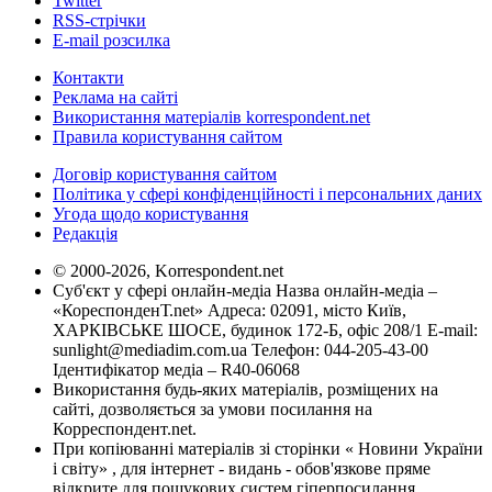
Twitter
RSS-стрічки
E-mail розсилка
Контакти
Реклама на сайті
Використання матеріалів korrespondent.net
Правила користування сайтом
Договір користування сайтом
Політика у сфері конфіденційності і персональних даних
Угода щодо користування
Редакція
© 2000-2026, Korrespondent.net
Суб'єкт у сфері онлайн-медіа Назва онлайн-медіа –
«КореспонденТ.net» Адреса: 02091, місто Київ,
ХАРКІВСЬКЕ ШОСЕ, будинок 172-Б, офіс 208/1 E-mail:
sunlight@mediadim.com.ua
Телефон: 044-205-43-00
Ідентифікатор медіа – R40-06068
Використання будь-яких матеріалів, розміщених на
сайті, дозволяється за умови посилання на
Корреспондент.net.
При копіюванні матеріалів зі сторінки « Новини України
і світу» , для інтернет - видань - обов'язкове пряме
відкрите для пошукових систем гіперпосилання .