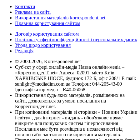
Контакти
Реклама на сайті
Використання матеріалів korrespondent.net
Правила користування сайтом
Договір користування сайтом
Політика у сфері конфіденційності і персональних даних
Угода щодо користування
Редакція
© 2000-2026, Korrespondent.net
Суб'єкт у сфері онлайн-медіа Назва онлайн-медіа –
«КореспонденТ.net» Адреса: 02091, місто Київ,
ХАРКІВСЬКЕ ШОСЕ, будинок 172-Б, офіс 208/1 E-mail:
sunlight@mediadim.com.ua
Телефон: 044-205-43-00
Ідентифікатор медіа – R40-06068
Використання будь-яких матеріалів, розміщених на
сайті, дозволяється за умови посилання на
Корреспондент.net.
При копіюванні матеріалів зі сторінки « Новини України
і світу» , для інтернет - видань - обов'язкове пряме
відкрите для пошукових систем гіперпосилання .
Посилання має бути розміщена в незалежності від
повного або часткового використання матеріалів.