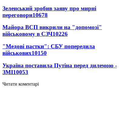
Зеленський зробив заяву про мирні
переговори
10678
Майора ВСП викрили на "допомозі"
військовому в СЗЧ
10226
"Медові пастки": СБУ попередила
військових
10150
Україна поставила Путіна перед дилемою -
ЗМІ
10053
Читати коментарі