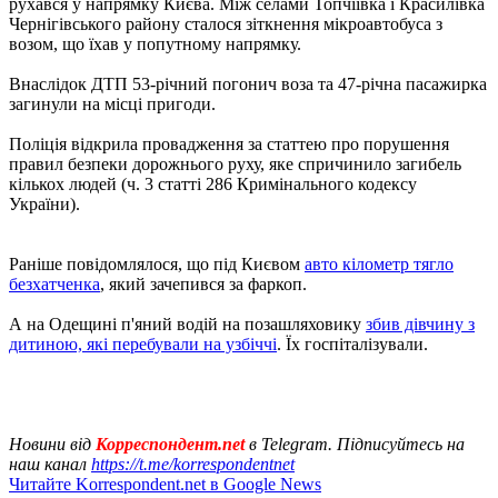
рухався у напрямку Києва. Між селами Топчіївка і Красилівка
Чернігівського району сталося зіткнення мікроавтобуса з
возом, що їхав у попутному напрямку.
Внаслідок ДТП 53-річний погонич воза та 47-річна пасажирка
загинули на місці пригоди.
Поліція відкрила провадження за статтею про порушення
правил безпеки дорожнього руху, яке спричинило загибель
кількох людей (ч. 3 статті 286 Кримінального кодексу
України).
Раніше повідомлялося, що під Києвом
авто кілометр тягло
безхатченка
, який зачепився за фаркоп.
А на Одещині п'яний водій на позашляховику
збив дівчину з
дитиною, які перебували на узбіччі
. Їх госпіталізували.
Новини від
Корреспондент.net
в Telegram. Підписуйтесь на
наш канал
https://t.me/korrespondentnet
Читайте Korrespondent.net в Google News