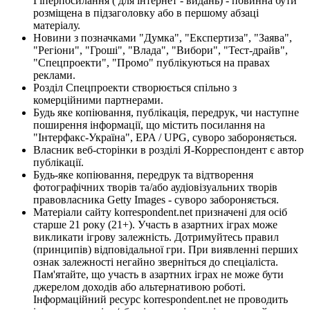
Гіперпосилання ( для інтернет - видань) - повинна бути
розміщена в підзаголовку або в першому абзаці
матеріалу.
Новини з позначками "Думка", "Експертиза", "Заява",
"Регіони", "Гроші", "Влада", "Вибори", "Тест-драйв",
"Спецпроекти", "Промо" публікуються на правах
реклами.
Розділ Спецпроекти створюється спільно з
комерційними партнерами.
Будь яке копіювання, публікація, передрук, чи наступне
поширення інформації, що містить посилання на
"Інтерфакс-Україна", EPA / UPG, суворо забороняється.
Власник веб-сторінки в розділі Я-Корреспондент є автор
публікації.
Будь-яке копіювання, передрук та відтворення
фотографічних творів та/або аудіовізуальних творів
правовласника Getty Images - суворо забороняється.
Матеріали сайту korrespondent.net призначені для осіб
старше 21 року (21+). Участь в азартних іграх може
викликати ігрову залежність. Дотримуйтесь правил
(принципів) відповідальної гри. При виявленні перших
ознак залежності негайно зверніться до спеціаліста.
Пам'ятайте, що участь в азартних іграх не може бути
джерелом доходів або альтернативою роботі.
Інформаційний ресурс korrespondent.net не проводить