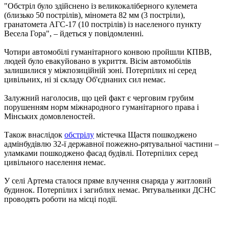
"Обстріл було здійснено із великокаліберного кулемета
(близько 50 пострілів), міномета 82 мм (3 постріли),
гранатомета АГС-17 (10 пострілів) із населеного пункту
Весела Гора", – йдеться у повідомленні.
Чотири автомобілі гуманітарного конвою пройшли КПВВ,
людей було евакуйовано в укриття. Вісім автомобілів
залишилися у міжпозиційній зоні. Потерпілих ні серед
цивільних, ні зі складу Об'єднаних сил немає.
Залужний наголосив, що цей факт є черговим грубим
порушенням норм міжнародного гуманітарного права і
Мінських домовленостей.
Також внаслідок
обстрілу
містечка Щастя пошкоджено
адмінбудівлю 32-ї державної пожежно-рятувальної частини –
уламками пошкоджено фасад будівлі. Потерпілих серед
цивільного населення немає.
У селі Артема сталося пряме влучення снаряда у житловий
будинок. Потерпілих і загиблих немає. Рятувальники ДСНС
проводять роботи на місці події.