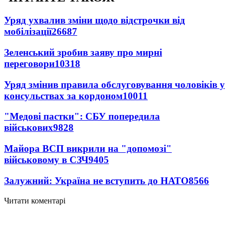
Уряд ухвалив зміни щодо відстрочки від
мобілізації
26687
Зеленський зробив заяву про мирні
переговори
10318
Уряд змінив правила обслуговування чоловіків у
консульствах за кордоном
10011
"Медові пастки": СБУ попередила
військових
9828
Майора ВСП викрили на "допомозі"
військовому в СЗЧ
9405
Залужний: Україна не вступить до НАТО
8566
Читати коментарі