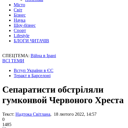
Місто
Світ
Бізнес
Наука
Шоу-бізнес
Спорт
Lifestyle
БЛОГИ ЧИТАЧІВ
СПЕЦТЕМА:
Війна в Ірані
ВСІ ТЕМИ
Вступ України в ЄС
Теракт в Барселоні
Сепаратисти обстріляли
гумконвой Червоного Хреста
Текст:
Надтока Світлана
, 18 лютого 2022, 14:57
0
1485