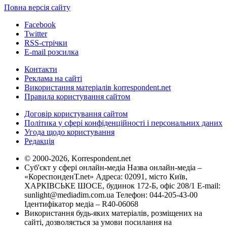
Повна версія сайту
Facebook
Twitter
RSS-стрічки
E-mail розсилка
Контакти
Реклама на сайті
Використання матеріалів korrespondent.net
Правила користування сайтом
Договір користування сайтом
Політика у сфері конфіденційності і персональних даних
Угода щодо користування
Редакція
© 2000-2026, Korrespondent.net
Суб'єкт у сфері онлайн-медіа Назва онлайн-медіа –
«КореспонденТ.net» Адреса: 02091, місто Київ,
ХАРКІВСЬКЕ ШОСЕ, будинок 172-Б, офіс 208/1 E-mail:
sunlight@mediadim.com.ua
Телефон: 044-205-43-00
Ідентифікатор медіа – R40-06068
Використання будь-яких матеріалів, розміщених на
сайті, дозволяється за умови посилання на