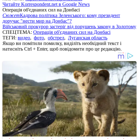
Читайте Korrespondent.net в Google News
Операція об'єднаних сил на Донбасі
Сюжет
Кадрова політика Зеленського: кому президент
доручає "нести мир на Донбас"?
Військовий прокурор застеріг від порушень закону в Золотому
СПЕЦТЕМА:
Операція об'єднаних сил на Донбасі
ТЕГИ:
видео
,
фото
,
обстрел
,
Луганская область
Якщо ви помітили помилку, виділіть необхідний текст і
натисніть Ctrl + Enter, щоб повідомити про це редакцію.