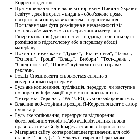
Корреспондент.net.
При копіюванні матеріалів зі сторінки « Новини України
і світу» , для інтернет - видань - обов'язкове пряме
відкрите для пошукових систем гіперпосилання .
Посилання має бути розміщена в незалежності від
повного або часткового використання матеріалів.
Гіперпосилання ( для інтернет - видань) - повинна бути
розміщена в підзаголовку або в першому абзаці
матеріалу.
Новини з позначками "Думка", "Експертиза", "Заява",
"Регіони", "Гроші", "Влада", "Вибори", "Тест-драйв",
"Спецпроекти", "Промо" публікуються на правах
реклами.
Розділ Спецпроекти створюється спільно з
комерційними партнерами.
Будь яке копіювання, публікація, передрук, чи наступне
поширення інформації, що містить посилання на
"Інтерфакс-Україна", EPA / UPG, суворо забороняється.
Власник веб-сторінки в розділі Я-Корреспондент є автор
публікації.
Будь-яке копіювання, передрук та відтворення
фотографічних творів та/або аудіовізуальних творів
правовласника Getty Images - суворо забороняється.
Матеріали сайту korrespondent.net призначені для осіб
старше 21 року (21+). Участь в азартних іграх може