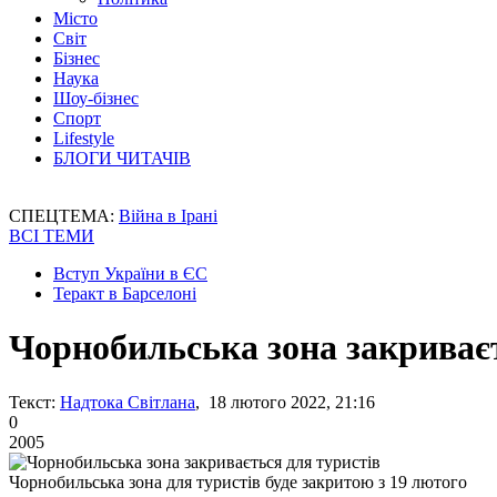
Місто
Світ
Бізнес
Наука
Шоу-бізнес
Спорт
Lifestyle
БЛОГИ ЧИТАЧІВ
СПЕЦТЕМА:
Війна в Ірані
ВСІ ТЕМИ
Вступ України в ЄС
Теракт в Барселоні
Чорнобильська зона закриваєт
Текст:
Надтока Світлана
, 18 лютого 2022, 21:16
0
2005
Чорнобильська зона для туристів буде закритою з 19 лютого