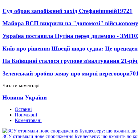
Суд обрав запобіжний захід Стефанішиній
19721
Майора ВСП викрили на "допомозі" військовому
Україна поставила Путіна перед дилемою - ЗМІ
10
Київ про рішення Швеції щодо судна: Це прецеден
На Київщині сталося групове зґвалтування 21-річ
Зеленський зробив заяву про мирні переговори
70
Читати коментарі
Новини України
Останні
Популярні
Коментовані
ЗСУ отримали нове спорядження Бундесверу: що входить до к