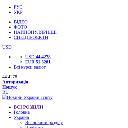
РУС
УКР
ВІДЕО
ФОТО
НАЙПОПУЛЯРНІШІ
СПЕЦПРОЕКТИ
USD
USD
44.4278
EUR
51.3281
Всі курси валют
44.4278
Авторизація
Пошук
RU
ВСІ РОЗДІЛИ
Головна
Україна
Всі новини розділу
Політика