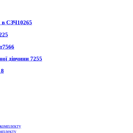
 в СЗЧ
10265
225
т
7566
ної дівчини
7255
18
омплекту