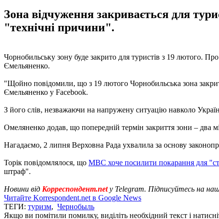
Зона відчуження закривається для тури
"технічні причини".
Чорнобильську зону буде закрито для туристів з 19 лютого. Про
Ємельяненко.
"Щойно повідомили, що з 19 лютого Чорнобильська зона закрит
Ємельяненко у Facebook.
З його слів, незважаючи на напружену ситуацію навколо Україн
Омеляненко додав, що попередній термін закриття зони – два мі
Нагадаємо, 2 липня Верховна Рада ухвалила за основу законоп
Торік повідомлялося, що
МВС хоче посилити покарання для "ст
штраф".
Новини від
Корреспондент.net
у Telegram. Підписуйтесь на на
Читайте Korrespondent.net в Google News
ТЕГИ:
туризм
,
Чернобыль
Якщо ви помітили помилку, виділіть необхідний текст і натисніт