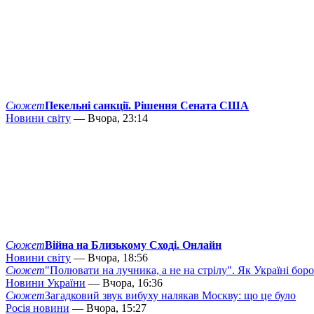
Сюжет
Пекельні санкції. Рішення Сената США
Новини світу
— Вчора, 23:14
Сюжет
Війна на Близькому Сході. Онлайн
Новини світу
— Вчора, 18:56
Сюжет
"Полювати на лучника, а не на стрілу". Як Україні бор
Новини України
— Вчора, 16:36
Сюжет
Загадковий звук вибуху налякав Москву: що це було
Росія новини
— Вчора, 15:27