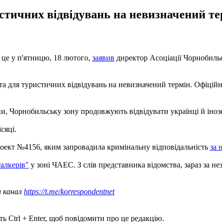
стичних відвідувань на невизначений те
 це у п'ятницю, 18 лютого,
заявив
директор Асоціації Чорнобильс
а для туристичних відвідувань на невизначений термін. Офіційн
и, Чорнобильську зону продовжують відвідувати українці й іноз
сяці.
роект №4156, яким запровадила кримінальну відповідальність
за 
алкерів"
у зоні ЧАЕС. З слів представника відомства, зараз за 
ш канал
https://t.me/korrespondentnet
ь Ctrl + Enter, щоб повідомити про це редакцію.