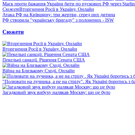
Маск проти бажання України бити по пускових РФ через Starlin
Сюжет
Вторгнення Росії в Україну. Онлайн
Атака РФ на Київщину: три жертви, серед них дитина
РФ створила "українську бригаду" з полонених - ISW
Сюжети
Вторгнення Росії в Україну. Онлайн
Пекельні санкції. Рішення Сената США
Війна на Близькому Сході. Онлайн
"Полювати на лучника, а не на стрілу". Як Україні боротись з 
Загадковий звук вибуху налякав Москву: що це було