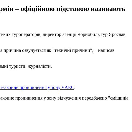
рмін – офіційною підставою називають
ьких туроператорів, директор агенції Чорнобиль тур Ярослав
а причина озвучується як "технічні причини", – написав
емні туристи, журналісти.
незаконне проникнення у зону ЧАЕС
.
незаконне проникнення у зону відчуження передбачено "смішний