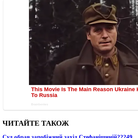
ЧИТАЙТЕ ТАКОЖ
Суд обрав запобіжний захід Стефанішиній
22249