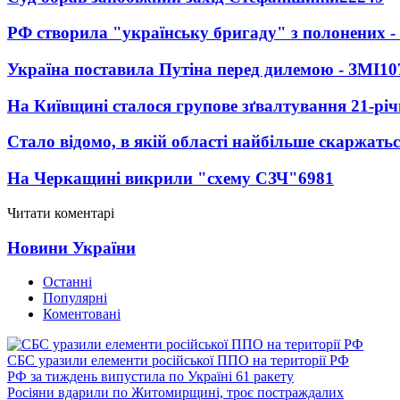
РФ створила "українську бригаду" з полонених -
Україна поставила Путіна перед дилемою - ЗМІ
10
На Київщині сталося групове зґвалтування 21-річ
Стало відомо, в якій області найбільше скаржать
На Черкащині викрили "схему СЗЧ"
6981
Читати коментарі
Новини України
Останні
Популярні
Коментовані
СБС уразили елементи російської ППО на території РФ
РФ за тиждень випустила по Україні 61 ракету
Росіяни вдарили по Житомирщині, троє постраждалих