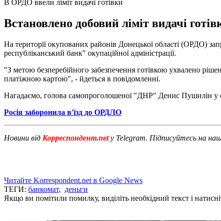
В ОРДО ввели ліміт видачі готівки
Встановлено добовий ліміт видачі готів
На території окупованих районів Донецької області (ОРДО) запр
республіканський банк" окупаційної адміністрації.
"З метою безперебійного забезпечення готівкою ухвалено рішен
платіжною картою", - йдеться в повідомленні.
Нагадаємо, голова самопроголошеної "ДНР" Денис Пушилін у с
Росія заборонила в'їзд до ОРДЛО
Новини від
Корреспондент.net
у Telegram. Підписуйтесь на на
Читайте Korrespondent.net в Google News
ТЕГИ:
банкомат
,
деньги
Якщо ви помітили помилку, виділіть необхідний текст і натисніт