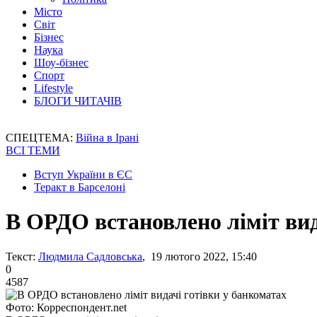
Місто
Світ
Бізнес
Наука
Шоу-бізнес
Спорт
Lifestyle
БЛОГИ ЧИТАЧІВ
СПЕЦТЕМА:
Війна в Ірані
ВСІ ТЕМИ
Вступ України в ЄС
Теракт в Барселоні
В ОРДО встановлено ліміт вид
Текст:
Людмила Садловська
, 19 лютого 2022, 15:40
0
4587
Фото: Корреспондент.net