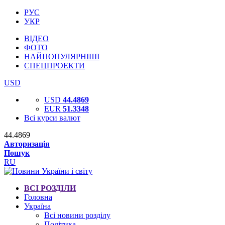
РУС
УКР
ВІДЕО
ФОТО
НАЙПОПУЛЯРНІШІ
СПЕЦПРОЕКТИ
USD
USD
44.4869
EUR
51.3348
Всі курси валют
44.4869
Авторизація
Пошук
RU
ВСІ РОЗДІЛИ
Головна
Україна
Всі новини розділу
Політика