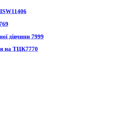
 ISW
11406
769
ної дівчини
7999
ся на ТЦК
7770