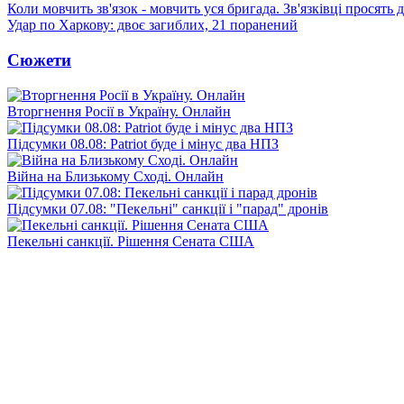
Коли мовчить зв'язок - мовчить уся бригада. Зв'язківці просять
Удар по Харкову: двоє загиблих, 21 поранений
Сюжети
Вторгнення Росії в Україну. Онлайн
Підсумки 08.08: Patriot буде і мінус два НПЗ
Війна на Близькому Сході. Онлайн
Підсумки 07.08: "Пекельні" санкції і "парад" дронів
Пекельні санкції. Рішення Сената США