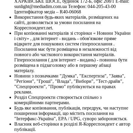
ХАРКІВСЬКЕ ШОСЕ, будинок 172-Б, офіс 208/1 E-mail:
sunlight@mediadim.com.ua
Телефон: 044-205-43-00
Ідентифікатор медіа – R40-06068
Використання будь-яких матеріалів, розміщених на
сайті, дозволяється за умови посилання на
Корреспондент.net.
При копіюванні матеріалів зі сторінки « Новини України
і світу» , для інтернет - видань - обов'язкове пряме
відкрите для пошукових систем гіперпосилання .
Посилання має бути розміщена в незалежності від
повного або часткового використання матеріалів.
Гіперпосилання ( для інтернет - видань) - повинна бути
розміщена в підзаголовку або в першому абзаці
матеріалу.
Новини з позначками "Думка", "Експертиза", "Заява",
"Регіони", "Гроші", "Влада", "Вибори", "Тест-драйв",
"Спецпроекти", "Промо" публікуються на правах
реклами.
Розділ Спецпроекти створюється спільно з
комерційними партнерами.
Будь яке копіювання, публікація, передрук, чи наступне
поширення інформації, що містить посилання на
"Інтерфакс-Україна", EPA / UPG, суворо забороняється.
Власник веб-сторінки в розділі Я-Корреспондент є автор
публікації.