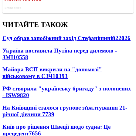
ЧИТАЙТЕ ТАКОЖ
Суд обрав запобіжний захід Стефанішиній
22026
Україна поставила Путіна перед дилемою -
ЗМІ
10558
Майора ВСП викрили на "допомозі"
військовому в СЗЧ
10393
РФ створила "українську бригаду" з полонених
- ISW
9820
На Київщині сталося групове зґвалтування 21-
річної дівчини
7739
Київ про рішення Швеції щодо судна: Це
прецедент
7656