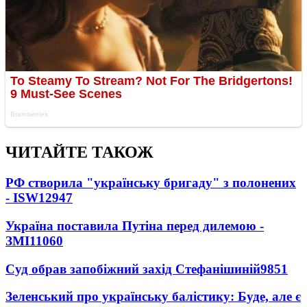
ЧИТАЙТЕ ТАКОЖ
РФ створила "українську бригаду" з полонених
- ISW
12947
Україна поставила Путіна перед дилемою -
ЗМІ
11060
Суд обрав запобіжний захід Стефанішиній
9851
Зеленський про українську балістику: Буде, але є