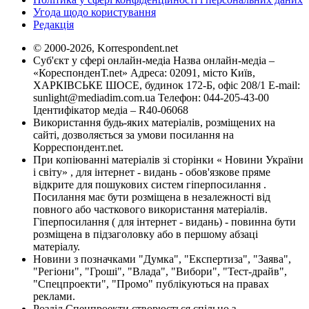
Угода щодо користування
Редакція
© 2000-2026, Korrespondent.net
Суб'єкт у сфері онлайн-медіа Назва онлайн-медіа –
«КореспонденТ.net» Адреса: 02091, місто Київ,
ХАРКІВСЬКЕ ШОСЕ, будинок 172-Б, офіс 208/1 E-mail:
sunlight@mediadim.com.ua
Телефон: 044-205-43-00
Ідентифікатор медіа – R40-06068
Використання будь-яких матеріалів, розміщених на
сайті, дозволяється за умови посилання на
Корреспондент.net.
При копіюванні матеріалів зі сторінки « Новини України
і світу» , для інтернет - видань - обов'язкове пряме
відкрите для пошукових систем гіперпосилання .
Посилання має бути розміщена в незалежності від
повного або часткового використання матеріалів.
Гіперпосилання ( для інтернет - видань) - повинна бути
розміщена в підзаголовку або в першому абзаці
матеріалу.
Новини з позначками "Думка", "Експертиза", "Заява",
"Регіони", "Гроші", "Влада", "Вибори", "Тест-драйв",
"Спецпроекти", "Промо" публікуються на правах
реклами.
Розділ Спецпроекти створюється спільно з