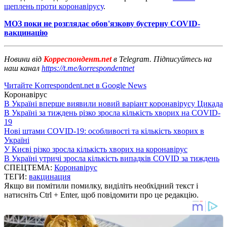
щеплень проти коронавірусу
.
МОЗ поки не розглядає обов'язкову бустерну COVID-
вакцинацію
Новини від
Корреспондент.net
в Telegram. Підписуйтесь на
наш канал
https://t.me/korrespondentnet
Читайте Korrespondent.net в Google News
Коронавірус
В Україні вперше виявили новий варіант коронавірусу Цикада
В Україні за тиждень різко зросла кількість хворих на COVID-
19
Нові штами COVID-19: особливості та кількість хворих в
Україні
У Києві різко зросла кількість хворих на коронавірус
В Україні утричі зросла кількість випадків COVID за тиждень
СПЕЦТЕМА:
Коронавірус
ТЕГИ:
вакцинация
Якщо ви помітили помилку, виділіть необхідний текст і
натисніть Ctrl + Enter, щоб повідомити про це редакцію.