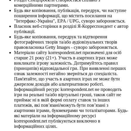
комерційними партнерами.
Будь яке копіювання, публікація, передрук, чи наступне
поширення інформації, що містить посилання на
"Інтерфакс-Україна", EPA / UPG, суворо забороняється.
Власник веб-сторінки в розділі Я-Корреспондент є автор
публікації.
Будь-яке копіювання, передрук та відтворення
фотографічних творів та/або аудіовізуальних творів
правовласника Getty Images - суворо забороняється.
Матеріали сайту korrespondent.net призначені для осіб
старше 21 року (21+). Участь в азартних іграх може
викликати ігрову залежність. Дотримуйтесь правил
(принципів) відповідальної гри. При виявленні перших
ознак залежності негайно зверніться до спеціаліста.
Пам'ятайте, що участь в азартних іграх не може бути
джерелом доходів або альтернативою роботі.
Інформаційний ресурс korrespondent.net не проводить
ігри на реальні та/або віртуальні гроші, також сайт не
приймає ні в якій формі оплату ставок та інших
платежів, які пов’язані/можуть бути пов’язані з
азартними іграми, букмекерами чи тоталізаторами. Будь-
які матеріали на інформаційному ресурсі
korrespondent.net публікуються виключно в
інформаційних цілях.