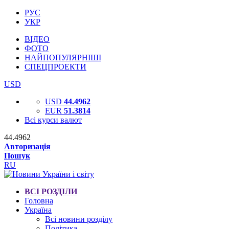
РУС
УКР
ВІДЕО
ФОТО
НАЙПОПУЛЯРНІШІ
СПЕЦПРОЕКТИ
USD
USD
44.4962
EUR
51.3814
Всі курси валют
44.4962
Авторизація
Пошук
RU
ВСІ РОЗДІЛИ
Головна
Україна
Всі новини розділу
Політика