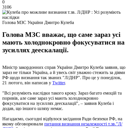
0
3106
Голова МЗС України Дмитро Кулеба
Голова МЗС вважає, що саме зараз усі
мають холоднокровно фокусуватися на
зусиллях деескалації.
Міністр закордонних справ України Дмитро Кулеба заявив, що
зараз не тільки Україна, а й увесь світ уважно стежить за діями
РФ щодо визнання так званих "Л/ДНР". Про це у понеділок,
21 лютого, він написав у
Twitter
.
"Всі розуміють наслідки такого кроку. Зараз багато емоцій та
поривів, але саме зараз усі мають холоднокровно
фокусуватися на зусиллях деескалації", – заявив Кулеба і
додав, що іншого шляху немає.
Нагадаємо, сьогодні відбулося засідання Ради безпеки РФ, на
якому обговорювали
питання визнання незалежності т.зв."Л/