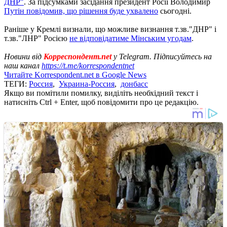
ДНР"
. За підсумками засідання президент Росії Володимир
Путін повідомив, що рішення буде ухвалено
сьогодні.
Раніше у Кремлі визнали, що можливе визнання т.зв."ДНР" і
т.зв."ЛНР" Росією
не відповідатиме Мінським угодам
.
Новини від
Корреспондент.net
у Telegram. Підписуйтесь на
наш канал
https://t.me/korrespondentnet
Читайте Korrespondent.net в Google News
ТЕГИ:
Россия
,
Украина-Россия
,
донбасс
Якщо ви помітили помилку, виділіть необхідний текст і
натисніть Ctrl + Enter, щоб повідомити про це редакцію.