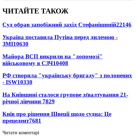
ЧИТАЙТЕ ТАКОЖ
Суд обрав запобіжний захід Стефанішиній
22146
Україна поставила Путіна перед дилемою -
ЗМІ
10630
Майора ВСП викрили на "допомозі"
військовому в СЗЧ
10408
РФ створила "українську бригаду" з полонених
- ISW
10330
На Київщині сталося групове зґвалтування 21-
річної дівчини
7829
Київ про рішення Швеції щодо судна: Це
прецедент
7681
Читати коментарі