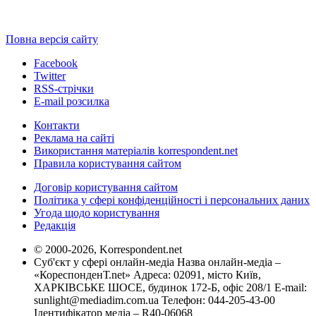
Повна версія сайту
Facebook
Twitter
RSS-стрічки
E-mail розсилка
Контакти
Реклама на сайті
Використання матеріалів korrespondent.net
Правила користування сайтом
Договір користування сайтом
Політика у сфері конфіденційності і персональних даних
Угода щодо користування
Редакція
© 2000-2026, Korrespondent.net
Суб'єкт у сфері онлайн-медіа Назва онлайн-медіа –
«КореспонденТ.net» Адреса: 02091, місто Київ,
ХАРКІВСЬКЕ ШОСЕ, будинок 172-Б, офіс 208/1 E-mail:
sunlight@mediadim.com.ua
Телефон: 044-205-43-00
Ідентифікатор медіа – R40-06068