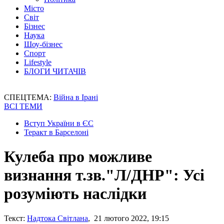
Місто
Світ
Бізнес
Наука
Шоу-бізнес
Спорт
Lifestyle
БЛОГИ ЧИТАЧІВ
СПЕЦТЕМА:
Війна в Ірані
ВСІ ТЕМИ
Вступ України в ЄС
Теракт в Барселоні
Кулеба про можливе
визнання т.зв."Л/ДНР": Усі
розуміють наслідки
Текст:
Надтока Світлана
, 21 лютого 2022, 19:15