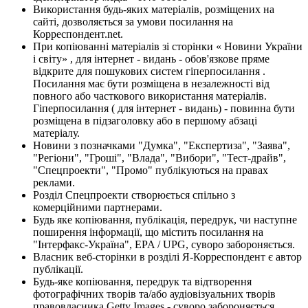
Використання будь-яких матеріалів, розміщених на
сайті, дозволяється за умови посилання на
Корреспондент.net.
При копіюванні матеріалів зі сторінки « Новини України
і світу» , для інтернет - видань - обов'язкове пряме
відкрите для пошукових систем гіперпосилання .
Посилання має бути розміщена в незалежності від
повного або часткового використання матеріалів.
Гіперпосилання ( для інтернет - видань) - повинна бути
розміщена в підзаголовку або в першому абзаці
матеріалу.
Новини з позначками "Думка", "Експертиза", "Заява",
"Регіони", "Гроші", "Влада", "Вибори", "Тест-драйв",
"Спецпроекти", "Промо" публікуються на правах
реклами.
Розділ Спецпроекти створюється спільно з
комерційними партнерами.
Будь яке копіювання, публікація, передрук, чи наступне
поширення інформації, що містить посилання на
"Інтерфакс-Україна", EPA / UPG, суворо забороняється.
Власник веб-сторінки в розділі Я-Корреспондент є автор
публікації.
Будь-яке копіювання, передрук та відтворення
фотографічних творів та/або аудіовізуальних творів
правовласника Getty Images - суворо забороняється.