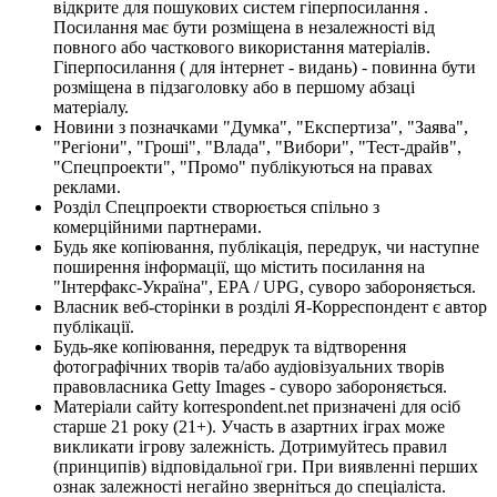
відкрите для пошукових систем гіперпосилання .
Посилання має бути розміщена в незалежності від
повного або часткового використання матеріалів.
Гіперпосилання ( для інтернет - видань) - повинна бути
розміщена в підзаголовку або в першому абзаці
матеріалу.
Новини з позначками "Думка", "Експертиза", "Заява",
"Регіони", "Гроші", "Влада", "Вибори", "Тест-драйв",
"Спецпроекти", "Промо" публікуються на правах
реклами.
Розділ Спецпроекти створюється спільно з
комерційними партнерами.
Будь яке копіювання, публікація, передрук, чи наступне
поширення інформації, що містить посилання на
"Інтерфакс-Україна", EPA / UPG, суворо забороняється.
Власник веб-сторінки в розділі Я-Корреспондент є автор
публікації.
Будь-яке копіювання, передрук та відтворення
фотографічних творів та/або аудіовізуальних творів
правовласника Getty Images - суворо забороняється.
Матеріали сайту korrespondent.net призначені для осіб
старше 21 року (21+). Участь в азартних іграх може
викликати ігрову залежність. Дотримуйтесь правил
(принципів) відповідальної гри. При виявленні перших
ознак залежності негайно зверніться до спеціаліста.