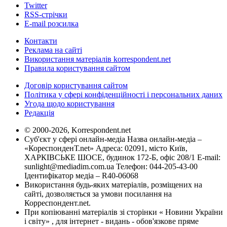
Twitter
RSS-стрічки
E-mail розсилка
Контакти
Реклама на сайті
Використання матеріалів korrespondent.net
Правила користування сайтом
Договір користування сайтом
Політика у сфері конфіденційності і персональних даних
Угода щодо користування
Редакція
© 2000-2026, Korrespondent.net
Суб'єкт у сфері онлайн-медіа Назва онлайн-медіа –
«КореспонденТ.net» Адреса: 02091, місто Київ,
ХАРКІВСЬКЕ ШОСЕ, будинок 172-Б, офіс 208/1 E-mail:
sunlight@mediadim.com.ua
Телефон: 044-205-43-00
Ідентифікатор медіа – R40-06068
Використання будь-яких матеріалів, розміщених на
сайті, дозволяється за умови посилання на
Корреспондент.net.
При копіюванні матеріалів зі сторінки « Новини України
і світу» , для інтернет - видань - обов'язкове пряме