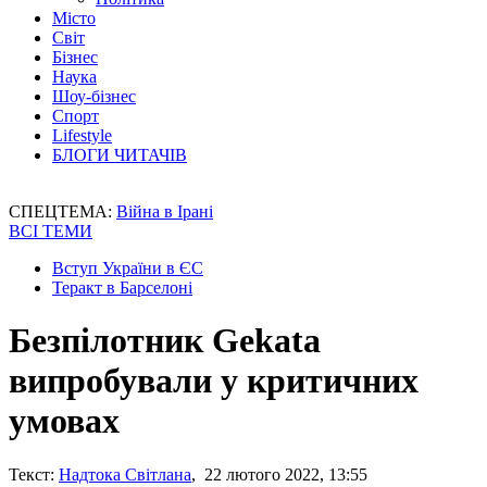
Місто
Світ
Бізнес
Наука
Шоу-бізнес
Спорт
Lifestyle
БЛОГИ ЧИТАЧІВ
СПЕЦТЕМА:
Війна в Ірані
ВСІ ТЕМИ
Вступ України в ЄС
Теракт в Барселоні
Безпілотник Gekata
випробували у критичних
умовах
Текст:
Надтока Світлана
, 22 лютого 2022, 13:55