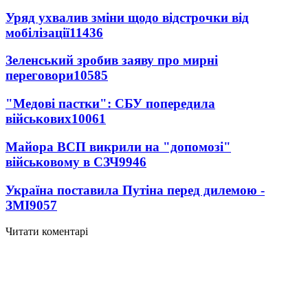
Уряд ухвалив зміни щодо відстрочки від
мобілізації
11436
Зеленський зробив заяву про мирні
переговори
10585
"Медові пастки": СБУ попередила
військових
10061
Майора ВСП викрили на "допомозі"
військовому в СЗЧ
9946
Україна поставила Путіна перед дилемою -
ЗМІ
9057
Читати коментарі