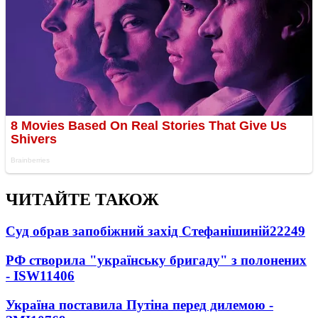
ЧИТАЙТЕ ТАКОЖ
Суд обрав запобіжний захід Стефанішиній
22249
РФ створила "українську бригаду" з полонених
- ISW
11406
Україна поставила Путіна перед дилемою -