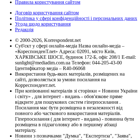
Правила користування сайтом
Договір користування сайтом
Політика у сфері конфіденційності і персональних даних
Угода щодо користування
Редакція
© 2000-2026, Korrespondent.net
Суб'єкт у сфері онлайн-медіа Назва онлайн-медіа –
«КореспонденТ.net» Адреса: 02091, місто Київ,
ХАРКІВСЬКЕ ШОСЕ, будинок 172-Б, офіс 208/1 E-mail:
sunlight@mediadim.com.ua
Телефон: 044-205-43-00
Ідентифікатор медіа – R40-06068
Використання будь-яких матеріалів, розміщених на
сайті, дозволяється за умови посилання на
Корреспондент.net.
При копіюванні матеріалів зі сторінки « Новини України
і світу» , для інтернет - видань - обов'язкове пряме
відкрите для пошукових систем гіперпосилання .
Посилання має бути розміщена в незалежності від
повного або часткового використання матеріалів.
Гіперпосилання ( для інтернет - видань) - повинна бути
розміщена в підзаголовку або в першому абзаці
матеріалу.
Новини з позначками "Думка", "Експертиза", "Заява",