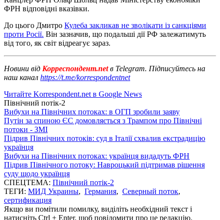
ФРН відповідні вказівки.
До цього Дмитро
Кулеба закликав не зволікати із санкціями
проти Росії.
Він зазначив, що подальші дії РФ залежатимуть
від того, як світ відреагує зараз.
Новини від
Корреспондент.net
в Telegram. Підписуйтесь на
наш канал
https://t.me/korrespondentnet
Читайте Korrespondent.net в Google News
Північний потік-2
Вибухи на Північних потоках: в ОГП зробили заяву
Путін за спиною ЄС домовляється з Трампом про Північні
потоки - ЗМІ
Підрив Північних потоків: суд в Італії схвалив екстрадицію
українця
Вибухи на Північних потоках: українця видадуть ФРН
Підрив Північного потоку: Навроцький підтримав рішення
суду щодо українця
СПЕЦТЕМА:
Північний потік-2
ТЕГИ:
МИД Украины
,
Германия
,
Северный поток
,
сертификация
Якщо ви помітили помилку, виділіть необхідний текст і
натисніть Ctrl + Enter, щоб повідомити про це редакцію.