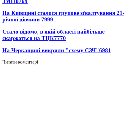
ЗМІ
10769
На Київщині сталося групове зґвалтування 21-
річної дівчини
7999
Стало відомо, в якій області найбільше
скаржаться на ТЦК
7770
На Черкащині викрили "схему СЗЧ"
6981
Читати коментарі