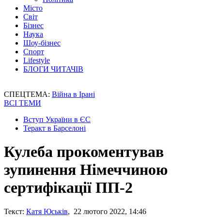
Місто
Світ
Бізнес
Наука
Шоу-бізнес
Спорт
Lifestyle
БЛОГИ ЧИТАЧІВ
СПЕЦТЕМА:
Війна в Ірані
ВСІ ТЕМИ
Вступ України в ЄС
Теракт в Барселоні
Кулеба прокоментував
зупинення Німеччиною
сертифікації ПП-2
Текст:
Катя Юськів
, 22 лютого 2022, 14:46