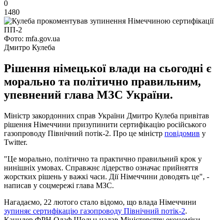
0
1480
Фото: mfa.gov.ua
Дмитро Кулеба
Рішення німецької влади на сьогодні є
морально та політично правильним,
упевнений глава МЗС України.
Міністр закордонних справ України Дмитро Кулеба привітав
рішення Німеччини призупинити сертифікацію російського
газопроводу Північний потік-2. Про це міністр
повідомив
у
Twitter.
"Це морально, політично та практично правильний крок у
нинішніх умовах. Справжнє лідерство означає прийняття
жорстких рішень у важкі часи. Дії Німеччини доводять це", -
написав у соцмережі глава МЗС.
Нагадаємо, 22 лютого стало відомо, що влада Німеччини
зупиняє сертифікацію газопроводу Північний потік-2
.
Канцлер ФРН Олаф Шольц надав Міністерству економіки