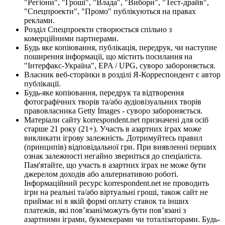
"Регіони", "Гроші", "Влада", "Вибори", "Тест-драйв",
"Спецпроекти", "Промо" публікуються на правах
реклами.
Розділ Спецпроекти створюється спільно з
комерційними партнерами.
Будь яке копіювання, публікація, передрук, чи наступне
поширення інформації, що містить посилання на
"Інтерфакс-Україна", EPA / UPG, суворо забороняється.
Власник веб-сторінки в розділі Я-Корреспондент є автор
публікації.
Будь-яке копіювання, передрук та відтворення
фотографічних творів та/або аудіовізуальних творів
правовласника Getty Images - суворо забороняється.
Матеріали сайту korrespondent.net призначені для осіб
старше 21 року (21+). Участь в азартних іграх може
викликати ігрову залежність. Дотримуйтесь правил
(принципів) відповідальної гри. При виявленні перших
ознак залежності негайно зверніться до спеціаліста.
Пам'ятайте, що участь в азартних іграх не може бути
джерелом доходів або альтернативою роботі.
Інформаційний ресурс korrespondent.net не проводить
ігри на реальні та/або віртуальні гроші, також сайт не
приймає ні в якій формі оплату ставок та інших
платежів, які пов’язані/можуть бути пов’язані з
азартними іграми, букмекерами чи тоталізаторами. Будь-