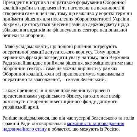
Президент виступив з ініціативою формування Оборонної
коаліції країни в парламенті та наголосив на важливості її
створення саме в цей час, тому що важливо у короткі терміни
приймати рішення для посилення обороноздатності України.
Зокрема, це стосується внесення змін до держбюджету щодо
збільшення видатків на фінансування сектора національної
безпеки та оборони.
"Маю усвідомлювати, що подібні рішення потребують
оперативної реакції депутатського корпусу. Тому прошу
керівників фракцій зосередити увагу на тому, щоб Верховна
Рада якнайшвидше приймала рішення, яке зміцнюватиме наш
оборонний сектор. І саме це можна вирішити у рамках
Оборонної коаліції, коли всі працюватимуть максимально
оперативно та злагоджено", – сказав Зеленський.
Також президент ініціював проведення зустрічей із
представниками українського бізнесу, на яких має намір
розглянути створення інвестиційного фонду допомоги
українській армії.
Раніше повідомлялося, що під час зустрічі Зеленського та голів
фракцій Ради обговорювалася
можливість запровадження
надзвичайного стану
в областях, що межують із Росією.