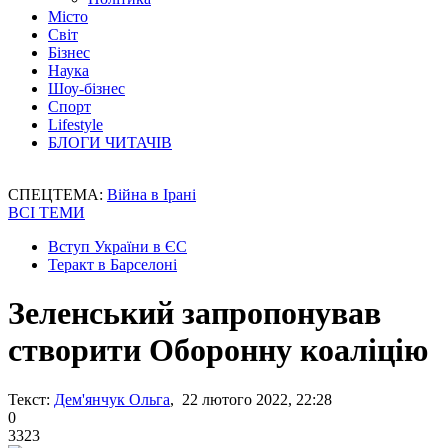
Місто
Світ
Бізнес
Наука
Шоу-бізнес
Спорт
Lifestyle
БЛОГИ ЧИТАЧІВ
СПЕЦТЕМА:
Війна в Ірані
ВСІ ТЕМИ
Вступ України в ЄС
Теракт в Барселоні
Зеленський запропонував
створити Оборонну коаліцію
Текст:
Дем'янчук Ольга
, 22 лютого 2022, 22:28
0
3323