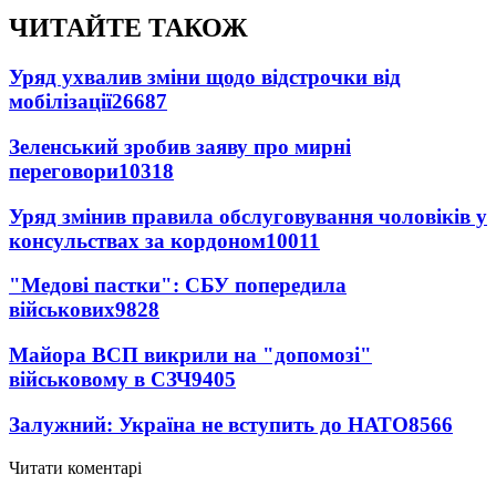
ЧИТАЙТЕ ТАКОЖ
Уряд ухвалив зміни щодо відстрочки від
мобілізації
26687
Зеленський зробив заяву про мирні
переговори
10318
Уряд змінив правила обслуговування чоловіків у
консульствах за кордоном
10011
"Медові пастки": СБУ попередила
військових
9828
Майора ВСП викрили на "допомозі"
військовому в СЗЧ
9405
Залужний: Україна не вступить до НАТО
8566
Читати коментарі