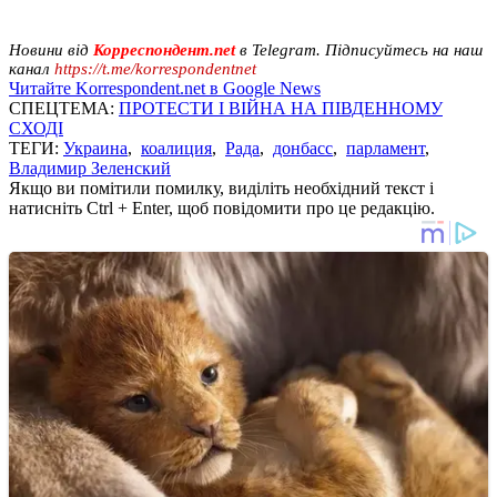
Новини від
Корреспондент.net
в Telegram. Підписуйтесь на наш
канал
https://t.me/korrespondentnet
Читайте Korrespondent.net в Google News
СПЕЦТЕМА:
ПРОТЕСТИ І ВІЙНА НА ПІВДЕННОМУ
СХОДІ
ТЕГИ:
Украина
,
коалиция
,
Рада
,
донбасс
,
парламент
,
Владимир Зеленский
Якщо ви помітили помилку, виділіть необхідний текст і
натисніть Ctrl + Enter, щоб повідомити про це редакцію.