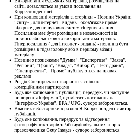
Використання будь-яких матеріалів, розміщених на
сайті, дозволяється за умови посилання на
Корреспондент.net.
При копіюванні матеріалів зі сторінки « Новини України
і світу» , для інтернет - видань - обов'язкове пряме
відкрите для пошукових систем гіперпосилання .
Посилання має бути розміщена в незалежності від
повного або часткового використання матеріалів.
Гіперпосилання ( для інтернет - видань) - повинна бути
розміщена в підзаголовку або в першому абзаці
матеріалу.
Новини з позначками "Думка", "Експертиза", "Заява",
"Регіони", "Гроші", "Влада", "Вибори", "Тест-драйв",
"Спецпроекти", "Промо" публікуються на правах
реклами.
Розділ Спецпроекти створюється спільно з
комерційними партнерами.
Будь яке копіювання, публікація, передрук, чи наступне
поширення інформації, що містить посилання на
"Інтерфакс-Україна", EPA / UPG, суворо забороняється.
Власник веб-сторінки в розділі Я-Корреспондент є автор
публікації.
Будь-яке копіювання, передрук та відтворення
фотографічних творів та/або аудіовізуальних творів
правовласника Getty Images - суворо забороняється.