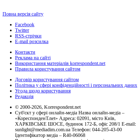
Повна версія сайту
Facebook
Twitter
RSS-стрічки
E-mail розсилка
Контакти
Реклама на сайті
Використання матеріалів korrespondent.net
Правила користування сайтом
Договір користування сайтом
Політика у сфері конфіденційності і персональних даних
Угода щодо користування
Редакція
© 2000-2026, Korrespondent.net
Суб'єкт у сфері онлайн-медіа Назва онлайн-медіа –
«КореспонденТ.net» Адреса: 02091, місто Київ,
ХАРКІВСЬКЕ ШОСЕ, будинок 172-Б, офіс 208/1 E-mail:
sunlight@mediadim.com.ua
Телефон: 044-205-43-00
Ідентифікатор медіа – R40-06068