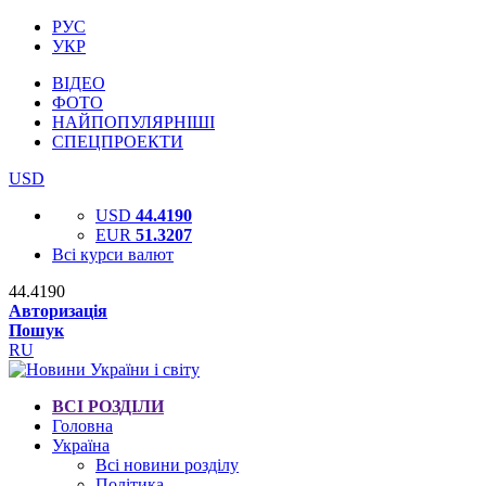
РУС
УКР
ВІДЕО
ФОТО
НАЙПОПУЛЯРНІШІ
СПЕЦПРОЕКТИ
USD
USD
44.4190
EUR
51.3207
Всі курси валют
44.4190
Авторизація
Пошук
RU
ВСІ РОЗДІЛИ
Головна
Україна
Всі новини розділу
Політика