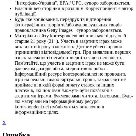
"Інтерфакс-Україна", EPA / UPG, суворо забороняється.
Власник веб-сторінки в розділі Я-Корреспондент є автор
публікації.
Будь-яке копіювання, передрук та відтворення
фотографічних творів та/або аудіовізуальних творів
правовласника Getty Images - суворо забороняється.
Матеріали сайту korrespondent.net призначені для осіб
старше 21 року (21+). Участь в азартних іграх може
викликати ігрову залежність. Дотримуйтесь правил
(принципів) відповідальної гри. При виявленні перших
ознак залежності негайно зверніться до спеціаліста.
Пам'ятайте, що участь в азартних іграх не може бути
джерелом доходів або альтернативою роботі.
Інформаційний ресурс korrespondent.net не проводить
ігри на реальні та/або віртуальні гроші, також сайт не
приймає ні в якій формі оплату ставок та інших
платежів, які пов’язані/можуть бути пов’язані з
азартними іграми, букмекерами чи тоталізаторами. Будь-
які матеріали на інформаційному ресурсі
korrespondent.net публікуються виключно в
інформаційних цілях.
X
Ошибка