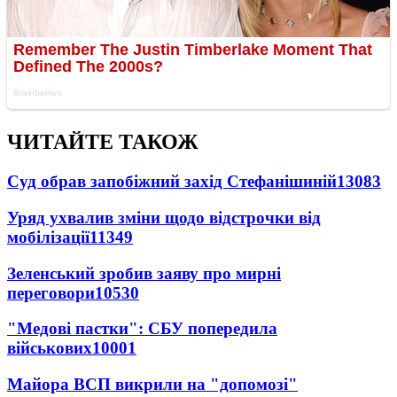
ЧИТАЙТЕ ТАКОЖ
Суд обрав запобіжний захід Стефанішиній
13083
Уряд ухвалив зміни щодо відстрочки від
мобілізації
11349
Зеленський зробив заяву про мирні
переговори
10530
"Медові пастки": СБУ попередила
військових
10001
Майора ВСП викрили на "допомозі"