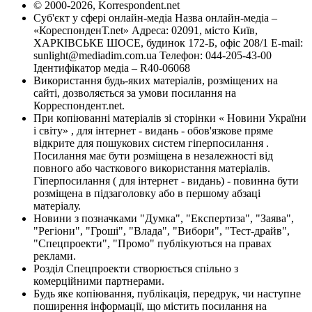
© 2000-2026, Korrespondent.net
Суб'єкт у сфері онлайн-медіа Назва онлайн-медіа –
«КореспонденТ.net» Адреса: 02091, місто Київ,
ХАРКІВСЬКЕ ШОСЕ, будинок 172-Б, офіс 208/1 E-mail:
sunlight@mediadim.com.ua
Телефон: 044-205-43-00
Ідентифікатор медіа – R40-06068
Використання будь-яких матеріалів, розміщених на
сайті, дозволяється за умови посилання на
Корреспондент.net.
При копіюванні матеріалів зі сторінки « Новини України
і світу» , для інтернет - видань - обов'язкове пряме
відкрите для пошукових систем гіперпосилання .
Посилання має бути розміщена в незалежності від
повного або часткового використання матеріалів.
Гіперпосилання ( для інтернет - видань) - повинна бути
розміщена в підзаголовку або в першому абзаці
матеріалу.
Новини з позначками "Думка", "Експертиза", "Заява",
"Регіони", "Гроші", "Влада", "Вибори", "Тест-драйв",
"Спецпроекти", "Промо" публікуються на правах
реклами.
Розділ Спецпроекти створюється спільно з
комерційними партнерами.
Будь яке копіювання, публікація, передрук, чи наступне
поширення інформації, що містить посилання на