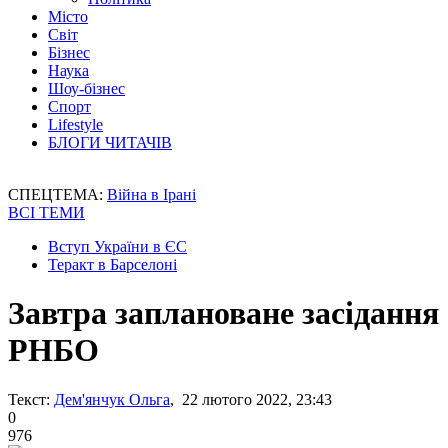
Місто
Світ
Бізнес
Наука
Шоу-бізнес
Спорт
Lifestyle
БЛОГИ ЧИТАЧІВ
СПЕЦТЕМА:
Війна в Ірані
ВСІ ТЕМИ
Вступ України в ЄС
Теракт в Барселоні
Завтра заплановане засідання
РНБО
Текст:
Дем'янчук Ольга
, 22 лютого 2022, 23:43
0
976