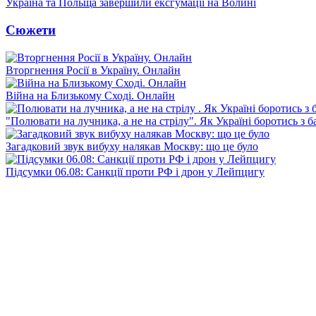
Україна та Польща завершили ексгумації на Волині
Сюжети
Вторгнення Росії в Україну. Онлайн
Війна на Близькому Сході. Онлайн
"Полювати на лучника, а не на стрілу". Як Україні боротись з 
Загадковий звук вибуху налякав Москву: що це було
Підсумки 06.08: Санкції проти РФ і дрон у Лейпцигу