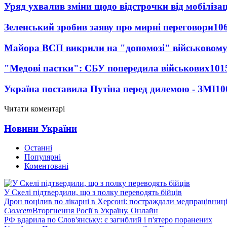
Уряд ухвалив зміни щодо відстрочки від мобілізац
Зеленський зробив заяву про мирні переговори
10
Майора ВСП викрили на "допомозі" військовому
"Медові пастки": СБУ попередила військових
101
Україна поставила Путіна перед дилемою - ЗМІ
10
Читати коментарі
Новини України
Останні
Популярні
Коментовані
У Скелі підтвердили, що з полку переводять бійців
Дрон поцілив по лікарні в Херсоні: постраждали медпрацівниц
Сюжет
Вторгнення Росії в Україну. Онлайн
РФ вдарила по Слов'янську: є загиблий і п'ятеро поранених