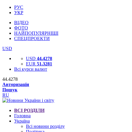
РУС
УКР
ВІДЕО
ФОТО
НАЙПОПУЛЯРНІШІ
СПЕЦПРОЕКТИ
USD
USD
44.4278
EUR
51.3281
Всі курси валют
44.4278
Авторизація
Пошук
RU
ВСІ РОЗДІЛИ
Головна
Україна
Всі новини розділу
Політика