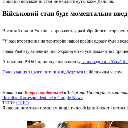
Поки що військовий стан не вводитимуть, каже Данілов.
Військовий стан буде моментально введ
Воєнний стан в Україні запровадять у разі збройного вторгненн
"У разі вторгнення на територію нашої країни одразу буде введен
Глава Радбезу запевнив, що Україна чітко усвідомлює всі процес
А поки що РНБО пропонує парламенту
запровадити в Україні 
Голосування з цього питання відбудеться
найближчим часом.
Новини від
Корреспондент.net
в Telegram. Підписуйтесь на на
Читайте Korrespondent.net в Google News
ТЕГИ:
СНБО
Якщо ви помітили помилку, виділіть необхідний текст і натисніт