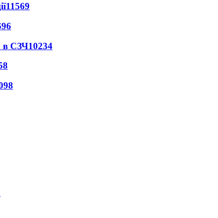
ії
11569
696
 в СЗЧ
10234
58
098
і