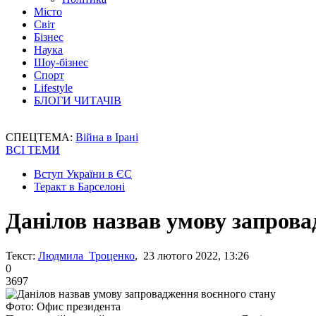
Місто
Світ
Бізнес
Наука
Шоу-бізнес
Спорт
Lifestyle
БЛОГИ ЧИТАЧІВ
СПЕЦТЕМА:
Війна в Ірані
ВСІ ТЕМИ
Вступ України в ЄС
Теракт в Барселоні
Данілов назвав умову запрова
Текст:
Людмила Троценко
, 23 лютого 2022, 13:26
0
3697
Фото: Офис президента