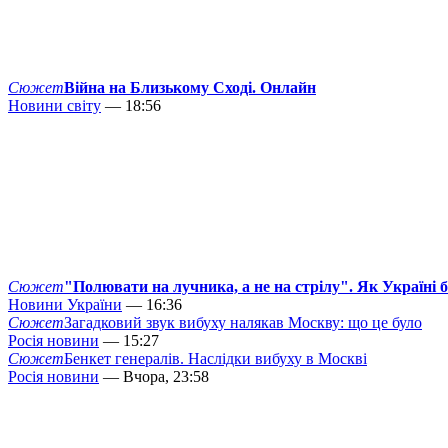
Сюжет
Війна на Близькому Сході. Онлайн
Новини світу
— 18:56
Сюжет
"Полювати на лучника, а не на стрілу". Як Україні 
Новини України
— 16:36
Сюжет
Загадковий звук вибуху налякав Москву: що це було
Росія новини
— 15:27
Сюжет
Бенкет генералів. Наслідки вибуху в Москві
Росія новини
— Вчора, 23:58