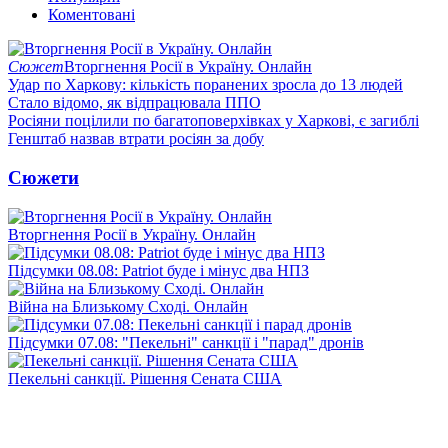
Коментовані
Сюжет
Вторгнення Росії в Україну. Онлайн
Удар по Харкову: кількість поранених зросла до 13 людей
Стало відомо, як відпрацювала ППО
Росіяни поцілили по багатоповерхівках у Харкові, є загиблі
Генштаб назвав втрати росіян за добу
Сюжети
Вторгнення Росії в Україну. Онлайн
Підсумки 08.08: Patriot буде і мінус два НПЗ
Війна на Близькому Сході. Онлайн
Підсумки 07.08: "Пекельні" санкції і "парад" дронів
Пекельні санкції. Рішення Сената США