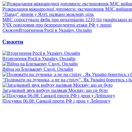
Розкрадання міжнародної допомоги: ексчиновник МЗС вийшов 
"Парад" дронів у Ялті: названо можливу ціль
МВС спростувало фейк про репатріацію 1210 тіл українських в
УЧХ повідомив про безпрецедентні атаки РФ у липні
Сюжет
Вторгнення Росії в Україну. Онлайн
Сюжети
Вторгнення Росії в Україну. Онлайн
Війна на Близькому Сході. Онлайн
"Полювати на лучника, а не на стрілу". Як Україні боротись з 
Загадковий звук вибуху налякав Москву: що це було
Підсумки 06.08: Санкції проти РФ і дрон у Лейпцигу