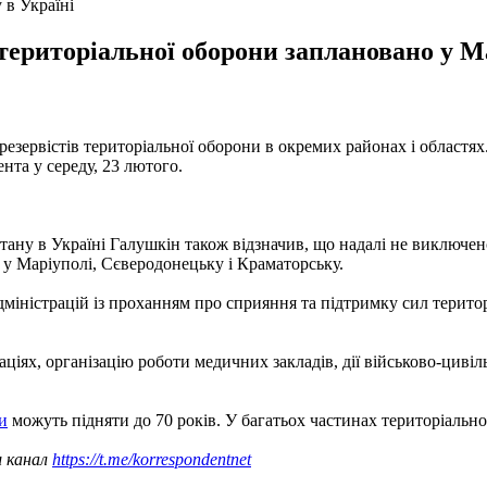
 в Україні
ериторіальної оборони заплановано у Ма
резервістів територіальної оборони в окремих районах і областя
нта у середу, 23 лютого.
тану в Україні Галушкін також відзначив, що надалі не виключен
 у Маріуполі, Сєверодонецьку і Краматорську.
іністрацій із проханням про сприяння та підтримку сил територі
іях, організацію роботи медичних закладів, дії військово-цивіль
и
можуть підняти до 70 років. У багатьох частинах територіальн
ш канал
https://t.me/korrespondentnet