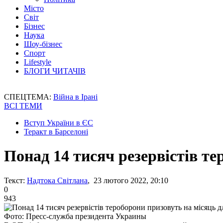
Місто
Світ
Бізнес
Наука
Шоу-бізнес
Спорт
Lifestyle
БЛОГИ ЧИТАЧІВ
СПЕЦТЕМА:
Війна в Ірані
ВСІ ТЕМИ
Вступ України в ЄС
Теракт в Барселоні
Понад 14 тисяч резервістів т
Текст:
Надтока Світлана
, 23 лютого 2022, 20:10
0
943
Фото: Пресс-служба президента Украины