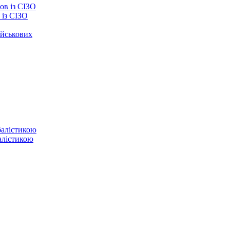
із СІЗО
ійськових
балістикою