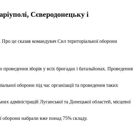
ріуполі, Сєверодонецьку і
х. Про це сказав командувач Сил територіальної оборони
о проведення зборів у всіх бригадах і батальйонах. Проведення
альної оборони під час організації та проведення таких
них адміністрацій Луганської та Донецької областей, місцевої
ої оборони набрали вже понад 75% складу.