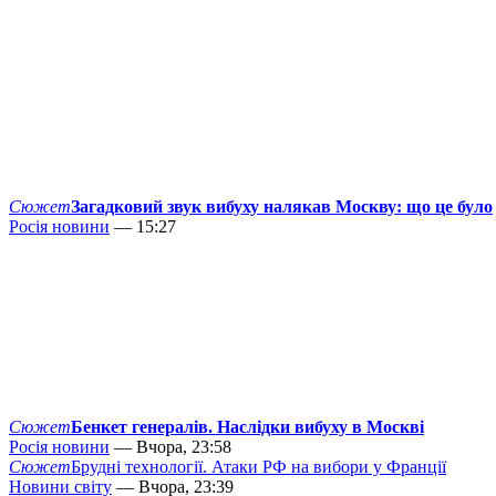
Сюжет
Загадковий звук вибуху налякав Москву: що це було
Росія новини
— 15:27
Сюжет
Бенкет генералів. Наслідки вибуху в Москві
Росія новини
— Вчора, 23:58
Сюжет
Брудні технології. Атаки РФ на вибори у Франції
Новини світу
— Вчора, 23:39