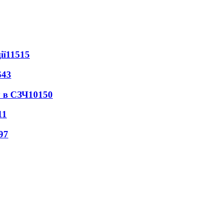
ії
11515
643
 в СЗЧ
10150
11
97