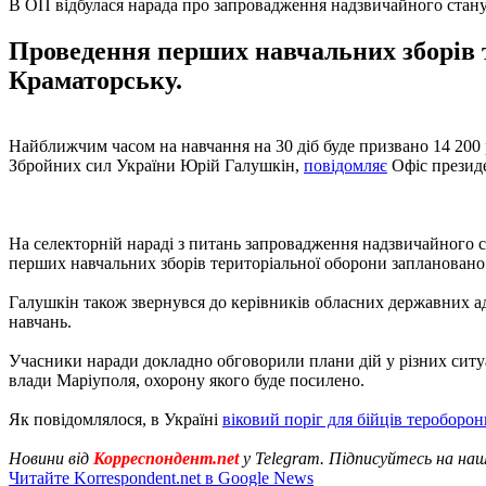
В ОП відбулася нарада про запровадження надзвичайного стану
Проведення перших навчальних зборів т
Краматорську.
Найближчим часом на навчання на 30 діб буде призвано 14 200 
Збройних сил України Юрій Галушкін,
повідомляє
Офіс президе
На селекторній нараді з питань запровадження надзвичайного с
перших навчальних зборів територіальної оборони заплановано
Галушкін також звернувся до керівників обласних державних адм
навчань.
Учасники наради докладно обговорили плани дій у різних ситуац
влади Маріуполя, охорону якого буде посилено.
Як повідомлялося, в Україні
віковий поріг для бійців тероборон
Новини від
Корреспондент.net
у Telegram. Підписуйтесь на на
Читайте Korrespondent.net в Google News