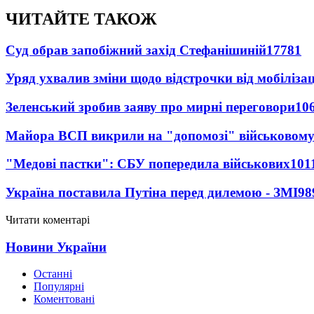
ЧИТАЙТЕ ТАКОЖ
Суд обрав запобіжний захід Стефанішиній
17781
Уряд ухвалив зміни щодо відстрочки від мобілізац
Зеленський зробив заяву про мирні переговори
10
Майора ВСП викрили на "допомозі" військовому
"Медові пастки": СБУ попередила військових
101
Україна поставила Путіна перед дилемою - ЗМІ
98
Читати коментарі
Новини України
Останні
Популярні
Коментовані