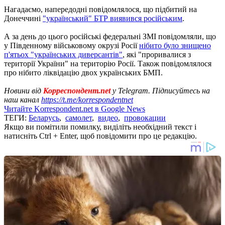
Нагадаємо, напередодні повідомлялося, що підбитий на
Донеччині
"український" БТР виявився російським
.
А за день до цього російські федеральні ЗМІ повідомляли, що
у Південному військовому окрузі Росії
нібито було знищено
п'ятьох "українських диверсантів"
, які "проривалися з
території України" на територію Росії. Також повідомлялося
про нібито ліквідацію двох українських БМП.
Новини від
Корреспондент.net
у Telegram. Підписуйтесь на
наш канал
https://t.me/korrespondentnet
Читайте Korrespondent.net в Google News
ТЕГИ:
Беларусь
,
самолет
,
видео
,
провокации
Якщо ви помітили помилку, виділіть необхідний текст і
натисніть Ctrl + Enter, щоб повідомити про це редакцію.