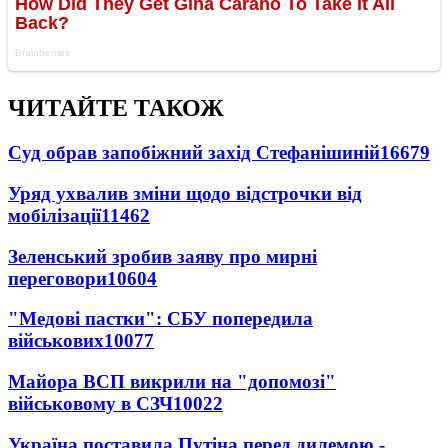
ЧИТАЙТЕ ТАКОЖ
Суд обрав запобіжний захід Стефанішиній
16679
Уряд ухвалив зміни щодо відстрочки від
мобілізації
11462
Зеленський зробив заяву про мирні
переговори
10604
"Медові пастки": СБУ попередила
військових
10077
Майора ВСП викрили на "допомозі"
військовому в СЗЧ
10022
Україна поставила Путіна перед дилемою -