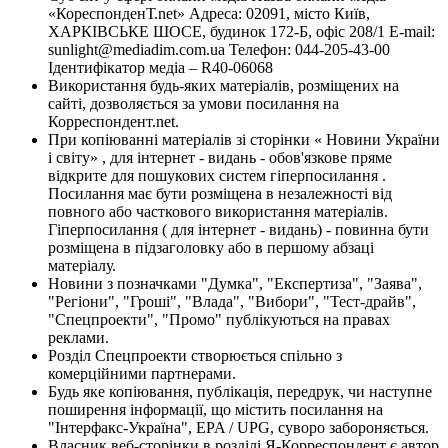
«КореспонденТ.net» Адреса: 02091, місто Київ,
ХАРКІВСЬКЕ ШОСЕ, будинок 172-Б, офіс 208/1 E-mail:
sunlight@mediadim.com.ua
Телефон: 044-205-43-00
Ідентифікатор медіа – R40-06068
Використання будь-яких матеріалів, розміщених на
сайті, дозволяється за умови посилання на
Корреспондент.net.
При копіюванні матеріалів зі сторінки « Новини України
і світу» , для інтернет - видань - обов'язкове пряме
відкрите для пошукових систем гіперпосилання .
Посилання має бути розміщена в незалежності від
повного або часткового використання матеріалів.
Гіперпосилання ( для інтернет - видань) - повинна бути
розміщена в підзаголовку або в першому абзаці
матеріалу.
Новини з позначками "Думка", "Експертиза", "Заява",
"Регіони", "Гроші", "Влада", "Вибори", "Тест-драйв",
"Спецпроекти", "Промо" публікуються на правах
реклами.
Розділ Спецпроекти створюється спільно з
комерційними партнерами.
Будь яке копіювання, публікація, передрук, чи наступне
поширення інформації, що містить посилання на
"Інтерфакс-Україна", EPA / UPG, суворо забороняється.
Власник веб-сторінки в розділі Я-Корреспондент є автор