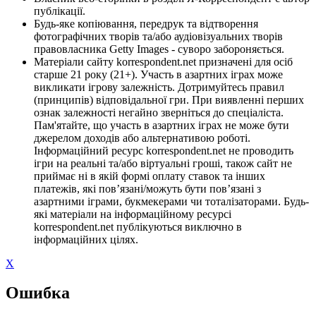
публікації.
Будь-яке копіювання, передрук та відтворення
фотографічних творів та/або аудіовізуальних творів
правовласника Getty Images - суворо забороняється.
Матеріали сайту korrespondent.net призначені для осіб
старше 21 року (21+). Участь в азартних іграх може
викликати ігрову залежність. Дотримуйтесь правил
(принципів) відповідальної гри. При виявленні перших
ознак залежності негайно зверніться до спеціаліста.
Пам'ятайте, що участь в азартних іграх не може бути
джерелом доходів або альтернативою роботі.
Інформаційний ресурс korrespondent.net не проводить
ігри на реальні та/або віртуальні гроші, також сайт не
приймає ні в якій формі оплату ставок та інших
платежів, які пов’язані/можуть бути пов’язані з
азартними іграми, букмекерами чи тоталізаторами. Будь-
які матеріали на інформаційному ресурсі
korrespondent.net публікуються виключно в
інформаційних цілях.
X
Ошибка