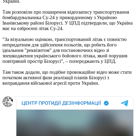
України.
Там розповіли про поширення відеозапису транспортування
бомбардувальника Су-24 у прикордонному з Україною
Іванівському районі Білорусі. У ЦПД підтвердили, що Україна
має на озброєнні літак Су-24.
"За візуальною оцінкою, транспортований літак є повністю
непридатним для здійснення польотів, що робить його
ідеальним "реквізитом" для постановочних відео зі
знешкодження українського бойового літака, який порушив
повітряний простір Білорусі", – попереджають у ЦПД.
Там також додали, що подібне провокаційне відео може стати
початком активної фази реалізації планів Білорусі з
виправдання військової агресії проти України.