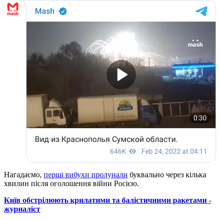
Нагадаємо,
перші вибухи пролунали
буквально через кілька
хвилин після оголошення війни Росією.
Київ обстрілюють крилатими та балістичними ракетами -
журналіст