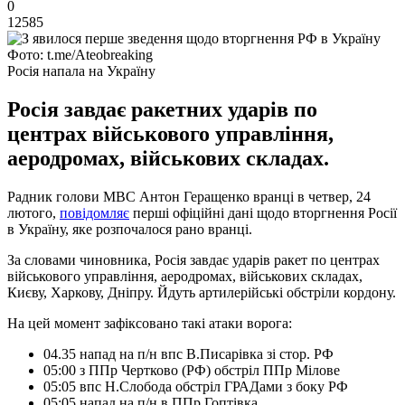
0
12585
Фото: t.me/Ateobreaking
Росія напала на Україну
Росія завдає ракетних ударів по
центрах військового управління,
аеродромах, військових складах.
Радник голови МВС Антон Геращенко вранці в четвер, 24
лютого,
повідомляє
перші офіційні дані щодо вторгнення Росії
в Україну, яке розпочалося рано вранці.
За словами чиновника, Росія завдає ударів ракет по центрах
військового управління, аеродромах, військових складах,
Києву, Харкову, Дніпру. Йдуть артилерійські обстріли кордону.
На цей момент зафіксовано такі атаки ворога:
04.35 напад на п/н впс В.Писарівка зі стор. РФ
05:00 з ППр Чертково (РФ) обстріл ППр Мілове
05:05 впс Н.Слобода обстріл ГРАДами з боку РФ
05:05 напад на п/н в ППр Гоптівка