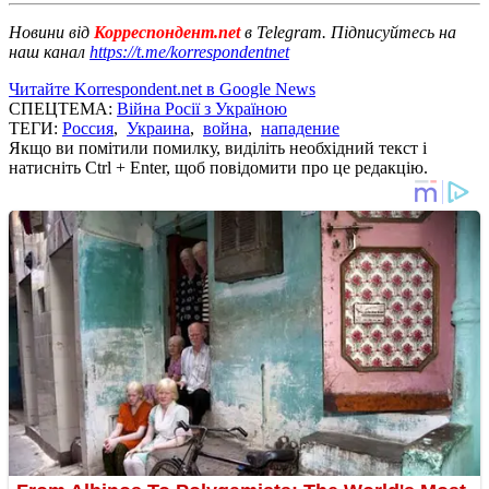
Новини від
Корреспондент.net
в Telegram. Підписуйтесь на
наш канал
https://t.me/korrespondentnet
Читайте Korrespondent.net в Google News
СПЕЦТЕМА:
Війна Росії з Україною
ТЕГИ:
Россия
,
Украина
,
война
,
нападение
Якщо ви помітили помилку, виділіть необхідний текст і
натисніть Ctrl + Enter, щоб повідомити про це редакцію.