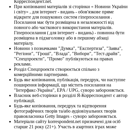
Корреспондент.net.
При копіюванні матеріалів зі сторінки « Новини України
і світу» , для інтернет - видань - обов'язкове пряме
відкрите для пошукових систем гіперпосилання .
Посилання має бути розміщена в незалежності від
повного або часткового використання матеріалів.
Гіперпосилання ( для інтернет - видань) - повинна бути
розміщена в підзаголовку або в першому абзаці
матеріалу.
Новини з позначками "Думка", "Експертиза", "Заява",
"Регіони", "Гроші", "Влада", "Вибори", "Тест-драйв",
"Спецпроекти", "Промо" публікуються на правах
реклами.
Розділ Спецпроекти створюється спільно з
комерційними партнерами.
Будь яке копіювання, публікація, передрук, чи наступне
поширення інформації, що містить посилання на
"Інтерфакс-Україна", EPA / UPG, суворо забороняється.
Власник веб-сторінки в розділі Я-Корреспондент є автор
публікації.
Будь-яке копіювання, передрук та відтворення
фотографічних творів та/або аудіовізуальних творів
правовласника Getty Images - суворо забороняється.
Матеріали сайту korrespondent.net призначені для осіб
старше 21 року (21+). Участь в азартних іграх може