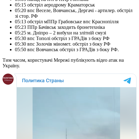
05:15 обстріл аеродрому Краматорськ
05:20 впс Веселе, Вовчанськ, Дергачі - артилер. обстріл
зі стор. РФ
05:13 обстріл мППр Грабовське впс Краснопілля
05:23 ППр Бачівськ заходить бронетехніка
05:25 м. Дніпро – 2 вибухи на злітній смузі
05:30 впс Тополі обстріл з ГРАДів з боку РФ
05:30 впс Золочів міномет. обстріл з боку РФ
05:50 впс Вовчанськ обстріл з ГРАДів з боку РФ.
Тим часом, користувачі Мережі публікують відео атак на
Україну.