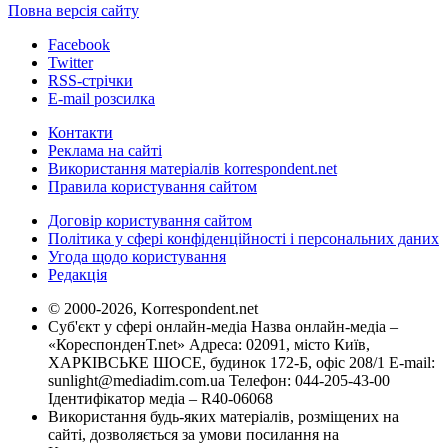
Повна версія сайту
Facebook
Twitter
RSS-стрічки
E-mail розсилка
Контакти
Реклама на сайті
Використання матеріалів korrespondent.net
Правила користування сайтом
Договір користування сайтом
Політика у сфері конфіденційності і персональних даних
Угода щодо користування
Редакція
© 2000-2026, Korrespondent.net
Суб'єкт у сфері онлайн-медіа Назва онлайн-медіа –
«КореспонденТ.net» Адреса: 02091, місто Київ,
ХАРКІВСЬКЕ ШОСЕ, будинок 172-Б, офіс 208/1 E-mail:
sunlight@mediadim.com.ua
Телефон: 044-205-43-00
Ідентифікатор медіа – R40-06068
Використання будь-яких матеріалів, розміщених на
сайті, дозволяється за умови посилання на