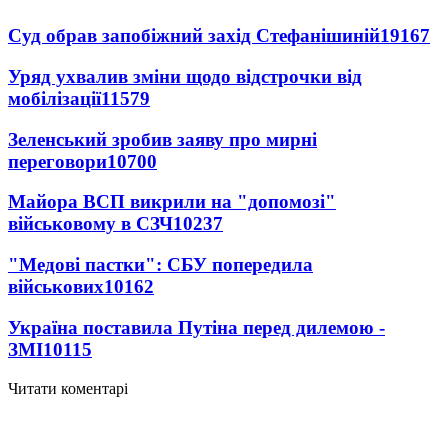
Суд обрав запобіжний захід Стефанішиній
19167
Уряд ухвалив зміни щодо відстрочки від
мобілізації
11579
Зеленський зробив заяву про мирні
переговори
10700
Майора ВСП викрили на "допомозі"
військовому в СЗЧ
10237
"Медові пастки": СБУ попередила
військових
10162
Україна поставила Путіна перед дилемою -
ЗМІ
10115
Читати коментарі