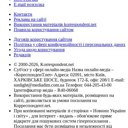
E-mail розсилка
Контакти
Реклама на сайті
Використання матеріалів korrespondent.net
Правила користування сайтом
Договір користування сайтом
Політика у сфері конфіденційності і персональних даних
Угода щодо користування
Редакція
© 2000-2026, Korrespondent.net
Суб'єкт у сфері онлайн-медіа Назва онлайн-медіа –
«КореспонденТ.net» Адреса: 02091, місто Київ,
ХАРКІВСЬКЕ ШОСЕ, будинок 172-Б, офіс 208/1 E-mail:
sunlight@mediadim.com.ua
Телефон: 044-205-43-00
Ідентифікатор медіа – R40-06068
Використання будь-яких матеріалів, розміщених на
сайті, дозволяється за умови посилання на
Корреспондент.net.
При копіюванні матеріалів зі сторінки « Новини України
і світу» , для інтернет - видань - обов'язкове пряме
відкрите для пошукових систем гіперпосилання .
Посилання має бути розміщена в незалежності від