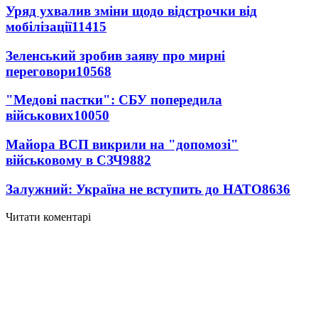
Уряд ухвалив зміни щодо відстрочки від
мобілізації
11415
Зеленський зробив заяву про мирні
переговори
10568
"Медові пастки": СБУ попередила
військових
10050
Майора ВСП викрили на "допомозі"
військовому в СЗЧ
9882
Залужний: Україна не вступить до НАТО
8636
Читати коментарі