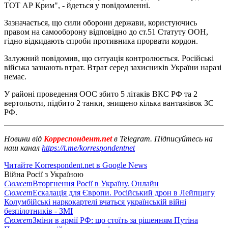
ТОТ АР Крим", - йдеться у повідомленні.
Зазначається, що сили оборони держави, користуючись
правом на самооборону відповідно до ст.51 Статуту ООН,
гідно відкидають спроби противника прорвати кордон.
Залужний повідомив, що ситуація контролюється. Російські
війська зазнають втрат. Втрат серед захисників України наразі
немає.
У районі проведення ООС збито 5 літаків ВКС РФ та 2
вертольоти, підбито 2 танки, знищено кілька вантажівок ЗС
РФ.
Новини від
Корреспондент.net
в Telegram. Підписуйтесь на
наш канал
https://t.me/korrespondentnet
Читайте Korrespondent.net в Google News
Війна Росії з Україною
Сюжет
Вторгнення Росії в Україну. Онлайн
Сюжет
Ескалація для Європи. Російський дрон в Лейпцигу
Колумбійські наркокартелі вчаться українській війні
безпілотників - ЗМІ
Сюжет
Зміни в армії РФ: що стоїть за рішенням Путіна