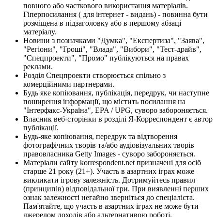
повного або часткового використання матеріалів.
Гіперпосилання ( для інтернет - видань) - повинна бути
розміщена в підзаголовку або в першому абзаці
матеріалу.
Новини з позначками "Думка", "Експертиза", "Заява",
"Регіони", "Гроші", "Влада", "Вибори", "Тест-драйв",
"Спецпроекти", "Промо" публікуються на правах
реклами.
Розділ Спецпроекти створюється спільно з
комерційними партнерами.
Будь яке копіювання, публікація, передрук, чи наступне
поширення інформації, що містить посилання на
"Інтерфакс-Україна", EPA / UPG, суворо забороняється.
Власник веб-сторінки в розділі Я-Корреспондент є автор
публікації.
Будь-яке копіювання, передрук та відтворення
фотографічних творів та/або аудіовізуальних творів
правовласника Getty Images - суворо забороняється.
Матеріали сайту korrespondent.net призначені для осіб
старше 21 року (21+). Участь в азартних іграх може
викликати ігрову залежність. Дотримуйтесь правил
(принципів) відповідальної гри. При виявленні перших
ознак залежності негайно зверніться до спеціаліста.
Пам'ятайте, що участь в азартних іграх не може бути
джерелом доходів або альтернативою роботі.