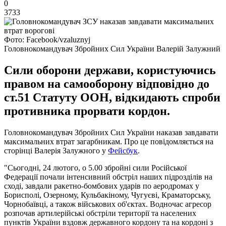
0
3733
Фото: Facebook/vzaluznyj
Головнокомандувач Збройних Сил України Валерій Залужний
Сили оборони держави, користуючись
правом на самооборону відповідно до
ст.51 Статуту ООН, відкидають спроби
противника прорвати кордон.
Головнокомандувач Збройних Сил України наказав завдавати
максимальних втрат загарбникам. Про це повідомляється на
сторінці Валерія Залужного у
Фейсбук
.
"Сьогодні, 24 лютого, о 5.00 збройні сили Російської
Федерації почали інтенсивний обстріл наших підрозділів на
сході, завдали ракетно-бомбових ударів по аеродромах у
Борисполі, Озерному, Кульбакіному, Чугуєві, Краматорську,
Чорнобаївці, а також військових об'єктах. Водночас агресор
розпочав артилерійські обстріли території та населених
пунктів України вздовж державного кордону та на кордоні з