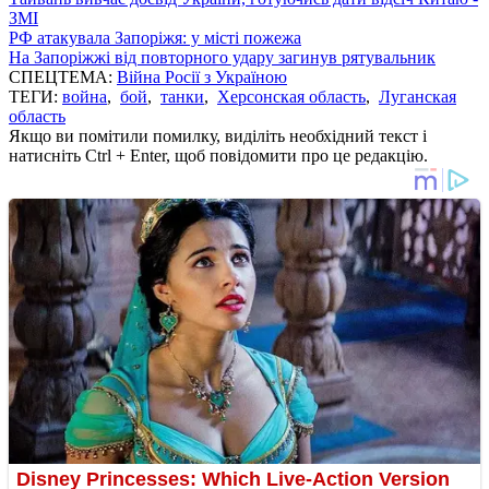
ЗМІ
РФ атакувала Запоріжя: у місті пожежа
На Запоріжжі від повторного удару загинув рятувальник
СПЕЦТЕМА:
Війна Росії з Україною
ТЕГИ:
война
,
бой
,
танки
,
Херсонская область
,
Луганская
область
Якщо ви помітили помилку, виділіть необхідний текст і
натисніть Ctrl + Enter, щоб повідомити про це редакцію.