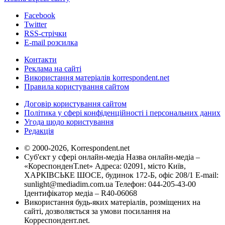
Facebook
Twitter
RSS-стрічки
E-mail розсилка
Контакти
Реклама на сайті
Використання матеріалів korrespondent.net
Правила користування сайтом
Договір користування сайтом
Політика у сфері конфіденційності і персональних даних
Угода щодо користування
Редакція
© 2000-2026, Korrespondent.net
Суб'єкт у сфері онлайн-медіа Назва онлайн-медіа –
«КореспонденТ.net» Адреса: 02091, місто Київ,
ХАРКІВСЬКЕ ШОСЕ, будинок 172-Б, офіс 208/1 E-mail:
sunlight@mediadim.com.ua
Телефон: 044-205-43-00
Ідентифікатор медіа – R40-06068
Використання будь-яких матеріалів, розміщених на
сайті, дозволяється за умови посилання на
Корреспондент.net.