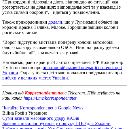
"Прикордонні підрозділи діють відповідно до ситуації, яка
розгортається на дільницях відповідальності та у взаємодії з
усіма силами оборони", - йдеться у повідомленні.
Також прикордонники
додали
, що у Луганській області на
кордоні Красна Талівка, Мілове, Городище зайшли колони
російських танків.
"Ворог підступно виставив попереду колони автомобілі
білого кольору із символікою ОБСЄ. Нині на цьому рубежі
йдуть бойові дії", - зазначається у заяві.
Нагадаємо, рано-вранці 24 лютого президент РФ Володимир
Путін оголосив про
початок військової операції на території
України
. Одразу після цієї заяви почалися повідомлення про
вибухи у великих містах України.
Новини від
Корреспондент.net
в Telegram. Підписуйтесь на
наш канал
https://t.me/korrespondentnet
Читайте Korrespondent.net в Google News
Війна Росії з Україною
Суми зазнали масованого удару КАБів
Британія посилює зусилля у пошуку ППО для України
Тайвань вивчає досвід України, готуючись дати відсіч Китаю -