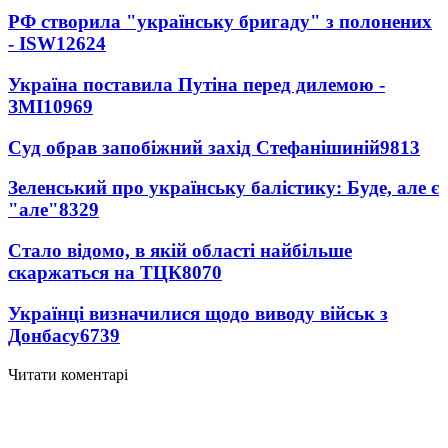
РФ створила "українську бригаду" з полонених
- ISW
12624
Україна поставила Путіна перед дилемою -
ЗМІ
10969
Суд обрав запобіжний захід Стефанішиній
9813
Зеленський про українську балістику: Буде, але є
"але"
8329
Стало відомо, в якій області найбільше
скаржаться на ТЦК
8070
Українці визначилися щодо виводу військ з
Донбасу
6739
Читати коментарі