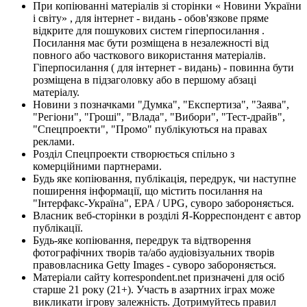
При копіюванні матеріалів зі сторінки « Новини України
і світу» , для інтернет - видань - обов'язкове пряме
відкрите для пошукових систем гіперпосилання .
Посилання має бути розміщена в незалежності від
повного або часткового використання матеріалів.
Гіперпосилання ( для інтернет - видань) - повинна бути
розміщена в підзаголовку або в першому абзаці
матеріалу.
Новини з позначками "Думка", "Експертиза", "Заява",
"Регіони", "Гроші", "Влада", "Вибори", "Тест-драйв",
"Спецпроекти", "Промо" публікуються на правах
реклами.
Розділ Спецпроекти створюється спільно з
комерційними партнерами.
Будь яке копіювання, публікація, передрук, чи наступне
поширення інформації, що містить посилання на
"Інтерфакс-Україна", EPA / UPG, суворо забороняється.
Власник веб-сторінки в розділі Я-Корреспондент є автор
публікації.
Будь-яке копіювання, передрук та відтворення
фотографічних творів та/або аудіовізуальних творів
правовласника Getty Images - суворо забороняється.
Матеріали сайту korrespondent.net призначені для осіб
старше 21 року (21+). Участь в азартних іграх може
викликати ігрову залежність. Дотримуйтесь правил