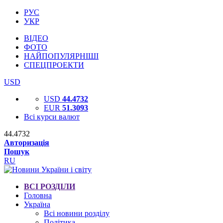
РУС
УКР
ВІДЕО
ФОТО
НАЙПОПУЛЯРНІШІ
СПЕЦПРОЕКТИ
USD
USD
44.4732
EUR
51.3093
Всі курси валют
44.4732
Авторизація
Пошук
RU
ВСІ РОЗДІЛИ
Головна
Україна
Всі новини розділу
Політика