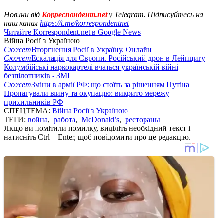
Новини від
Корреспондент.net
у Telegram. Підписуйтесь на
наш канал
https://t.me/korrespondentnet
Читайте Korrespondent.net в Google News
Війна Росії з Україною
Сюжет
Вторгнення Росії в Україну. Онлайн
Сюжет
Ескалація для Європи. Російський дрон в Лейпцигу
Колумбійські наркокартелі вчаться українській війні
безпілотників - ЗМІ
Сюжет
Зміни в армії РФ: що стоїть за рішенням Путіна
Пропагували війну та окупацію: викрито мережу
прихильників РФ
СПЕЦТЕМА:
Війна Росії з Україною
ТЕГИ:
война
,
работа
,
McDonald’s
,
рестораны
Якщо ви помітили помилку, виділіть необхідний текст і
натисніть Ctrl + Enter, щоб повідомити про це редакцію.