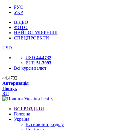
РУС
УКР
ВІДЕО
ФОТО
НАЙПОПУЛЯРНІШІ
СПЕЦПРОЕКТИ
USD
USD
44.4732
EUR
51.3093
Всі курси валют
44.4732
Авторизація
Пошук
RU
ВСІ РОЗДІЛИ
Головна
Україна
Всі новини розділу
Політика