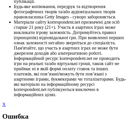
публікації.
Будь-яке копіювання, передрук та відтворення
фотографічних творів та/або аудіовізуальних творів
правовласника Getty Images - суворо забороняється.
Матеріали сайту korrespondent.net призначені для осіб
старше 21 року (21+). Участь в азартних іграх може
викликати ігрову залежність. Дотримуйтесь правил
(принципів) відповідальної гри. При виявленні перших
ознак залежності негайно зверніться до спеціаліста.
Пам'ятайте, що участь в азартних іграх не може бути
джерелом доходів або альтернативою роботі.
Інформаційний ресурс korrespondent.net не проводить
ігри на реальні та/або віртуальні гроші, також сайт не
приймає ні в якій формі оплату ставок та інших
платежів, які пов’язані/можуть бути пов’язані з
азартними іграми, букмекерами чи тоталізаторами. Будь-
які матеріали на інформаційному ресурсі
korrespondent.net публікуються виключно в
інформаційних цілях.
X
Ошибка