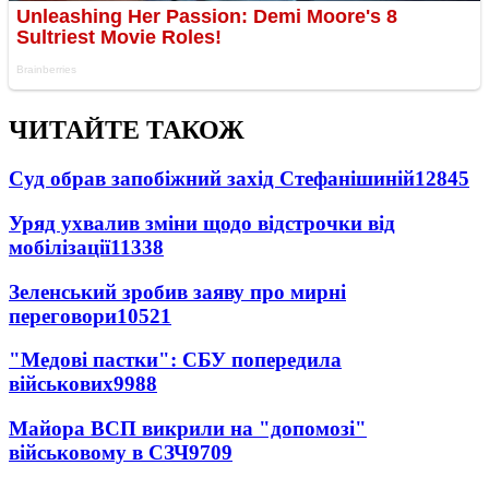
ЧИТАЙТЕ ТАКОЖ
Суд обрав запобіжний захід Стефанішиній
12845
Уряд ухвалив зміни щодо відстрочки від
мобілізації
11338
Зеленський зробив заяву про мирні
переговори
10521
"Медові пастки": СБУ попередила
військових
9988
Майора ВСП викрили на "допомозі"
військовому в СЗЧ
9709