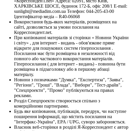
«КореспонденТ.net» Адреса: 02091, місто Київ,
ХАРКІВСЬКЕ ШОСЕ, будинок 172-Б, офіс 208/1 E-mail:
sunlight@mediadim.com.ua
Телефон: 044-205-43-00
Ідентифікатор медіа – R40-06068
Використання будь-яких матеріалів, розміщених на
сайті, дозволяється за умови посилання на
Корреспондент.net.
При копіюванні матеріалів зі сторінки « Новини України
і світу» , для інтернет - видань - обов'язкове пряме
відкрите для пошукових систем гіперпосилання .
Посилання має бути розміщена в незалежності від
повного або часткового використання матеріалів.
Гіперпосилання ( для інтернет - видань) - повинна бути
розміщена в підзаголовку або в першому абзаці
матеріалу.
Новини з позначками "Думка", "Експертиза", "Заява",
"Регіони", "Гроші", "Влада", "Вибори", "Тест-драйв",
"Спецпроекти", "Промо" публікуються на правах
реклами.
Розділ Спецпроекти створюється спільно з
комерційними партнерами.
Будь яке копіювання, публікація, передрук, чи наступне
поширення інформації, що містить посилання на
"Інтерфакс-Україна", EPA / UPG, суворо забороняється.
Власник веб-сторінки в розділі Я-Корреспондент є автор