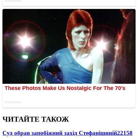
ЧИТАЙТЕ ТАКОЖ
Суд обрав запобіжний захід Стефанішиній
22158