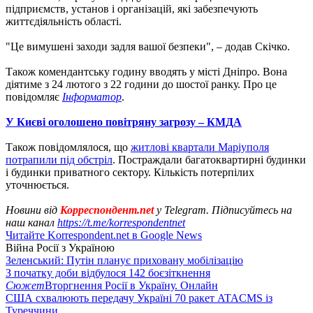
підприємств, установ і організацій, які забезпечують
життєдіяльність області.
"Це вимушені заходи задля вашої безпеки", – додав Скічко.
Також комендантську годину вводять у місті Дніпро. Вона
діятиме з 24 лютого з 22 години до шостої ранку. Про це
повідомляє
Інформатор
.
У Києві оголошено повітряну загрозу – КМДА
Також повідомлялося, що
житлові квартали Маріуполя
потрапили під обстріл
. Постраждали багатоквартирні будинки
і будинки приватного сектору. Кількість потерпілих
уточнюється.
Новини від
Корреспондент.net
у Telegram. Підписуйтесь на
наш канал
https://t.me/korrespondentnet
Читайте Korrespondent.net в Google News
Війна Росії з Україною
Зеленський: Путін планує приховану мобілізацію
З початку доби відбулося 142 боєзіткнення
Сюжет
Вторгнення Росії в Україну. Онлайн
США схвалюють передачу Україні 70 ракет ATACMS із
Туреччини