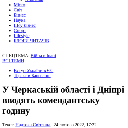
Місто
Світ
Бізнес
Наука
Шоу-бізнес
Спорт
Lifestyle
БЛОГИ ЧИТАЧІВ
СПЕЦТЕМА:
Війна в Ірані
ВСІ ТЕМИ
Вступ України в ЄС
Теракт в Барселоні
У Черкаській області і Дніпрі
вводять комендантську
годину
Текст:
Надтока Світлана
, 24 лютого 2022, 17:22