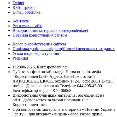
Twitter
RSS-стрічки
E-mail розсилка
Контакти
Реклама на сайті
Використання матеріалів korrespondent.net
Правила користування сайтом
Договір користування сайтом
Політика у сфері конфіденційності і персональних даних
Угода щодо користування
Редакція
© 2000-2026, Korrespondent.net
Суб'єкт у сфері онлайн-медіа Назва онлайн-медіа –
«КореспонденТ.net» Адреса: 02091, місто Київ,
ХАРКІВСЬКЕ ШОСЕ, будинок 172-Б, офіс 208/1 E-mail:
sunlight@mediadim.com.ua
Телефон: 044-205-43-00
Ідентифікатор медіа – R40-06068
Використання будь-яких матеріалів, розміщених на
сайті, дозволяється за умови посилання на
Корреспондент.net.
При копіюванні матеріалів зі сторінки « Новини України
і світу» , для інтернет - видань - обов'язкове пряме