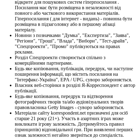
відкрите для пошукових систем гіперпосилання .
Посилання має бути розміщена в незалежності від
повного або часткового використання матеріалів.
Гіперпосилання ( для інтернет - видань) - повинна бути
розміщена в підзаголовку або в першому абзаці
матеріалу.
Новини з позначками "Думка", "Експертиза", "Заява",
"Регіони", "Гроші", "Влада", "Вибори", "Тест-драйв",
"Спецпроекти", "Промо" публікуються на правах
реклами.
Розділ Спецпроекти створюється спільно з
комерційними партнерами.
Будь яке копіювання, публікація, передрук, чи наступне
поширення інформації, що містить посилання на
"Інтерфакс-Україна", EPA / UPG, суворо забороняється.
Власник веб-сторінки в розділі Я-Корреспондент є автор
публікації.
Будь-яке копіювання, передрук та відтворення
фотографічних творів та/або аудіовізуальних творів
правовласника Getty Images - суворо забороняється.
Матеріали сайту korrespondent.net призначені для осіб
старше 21 року (21+). Участь в азартних іграх може
викликати ігрову залежність. Дотримуйтесь правил
(принципів) відповідальної гри. При виявленні перших
ознак залежності негайно зверніться до спеціаліста.