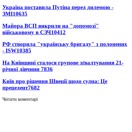
Україна поставила Путіна перед дилемою -
ЗМІ
10635
Майора ВСП викрили на "допомозі"
військовому в СЗЧ
10412
РФ створила "українську бригаду" з полонених
- ISW
10385
На Київщині сталося групове зґвалтування 21-
річної дівчини
7836
Київ про рішення Швеції щодо судна: Це
прецедент
7682
Читати коментарі