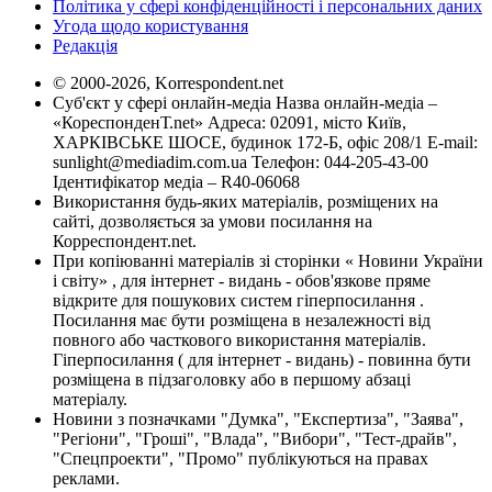
Політика у сфері конфіденційності і персональних даних
Угода щодо користування
Редакція
© 2000-2026, Korrespondent.net
Суб'єкт у сфері онлайн-медіа Назва онлайн-медіа –
«КореспонденТ.net» Адреса: 02091, місто Київ,
ХАРКІВСЬКЕ ШОСЕ, будинок 172-Б, офіс 208/1 E-mail:
sunlight@mediadim.com.ua
Телефон: 044-205-43-00
Ідентифікатор медіа – R40-06068
Використання будь-яких матеріалів, розміщених на
сайті, дозволяється за умови посилання на
Корреспондент.net.
При копіюванні матеріалів зі сторінки « Новини України
і світу» , для інтернет - видань - обов'язкове пряме
відкрите для пошукових систем гіперпосилання .
Посилання має бути розміщена в незалежності від
повного або часткового використання матеріалів.
Гіперпосилання ( для інтернет - видань) - повинна бути
розміщена в підзаголовку або в першому абзаці
матеріалу.
Новини з позначками "Думка", "Експертиза", "Заява",
"Регіони", "Гроші", "Влада", "Вибори", "Тест-драйв",
"Спецпроекти", "Промо" публікуються на правах
реклами.