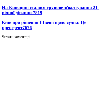
На Київщині сталося групове зґвалтування 21-
річної дівчини
7819
Київ про рішення Швеції щодо судна: Це
прецедент
7676
Читати коментарі