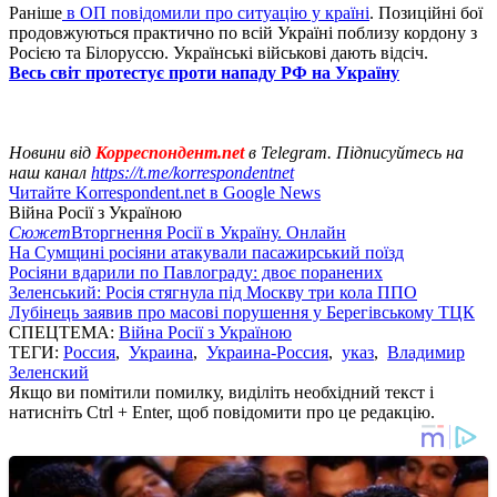
Раніше
в ОП повідомили про ситуацію у країні
. Позиційні бої
продовжуються практично по всій Україні поблизу кордону з
Росією та Білоруссю. Українські військові дають відсіч.
Весь світ протестує проти нападу РФ на Україну
Новини від
Корреспондент.net
в Telegram. Підписуйтесь на
наш канал
https://t.me/korrespondentnet
Читайте Korrespondent.net в Google News
Війна Росії з Україною
Сюжет
Вторгнення Росії в Україну. Онлайн
На Сумщині росіяни атакували пасажирський поїзд
Росіяни вдарили по Павлограду: двоє поранених
Зеленський: Росія стягнула під Москву три кола ППО
Лубінець заявив про масові порушення у Берегівському ТЦК
СПЕЦТЕМА:
Війна Росії з Україною
ТЕГИ:
Россия
,
Украина
,
Украина-Россия
,
указ
,
Владимир
Зеленский
Якщо ви помітили помилку, виділіть необхідний текст і
натисніть Ctrl + Enter, щоб повідомити про це редакцію.