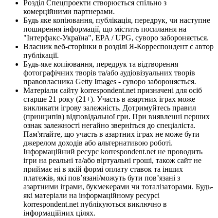
Розділ Спецпроекти створюється спільно з
комерційними партнерами.
Будь яке копіювання, публікація, передрук, чи наступне
поширення інформації, що містить посилання на
"Інтерфакс-Україна", EPA / UPG, суворо забороняється.
Власник веб-сторінки в розділі Я-Корреспондент є автор
публікації.
Будь-яке копіювання, передрук та відтворення
фотографічних творів та/або аудіовізуальних творів
правовласника Getty Images - суворо забороняється.
Матеріали сайту korrespondent.net призначені для осіб
старше 21 року (21+). Участь в азартних іграх може
викликати ігрову залежність. Дотримуйтесь правил
(принципів) відповідальної гри. При виявленні перших
ознак залежності негайно зверніться до спеціаліста.
Пам'ятайте, що участь в азартних іграх не може бути
джерелом доходів або альтернативою роботі.
Інформаційний ресурс korrespondent.net не проводить
ігри на реальні та/або віртуальні гроші, також сайт не
приймає ні в якій формі оплату ставок та інших
платежів, які пов’язані/можуть бути пов’язані з
азартними іграми, букмекерами чи тоталізаторами. Будь-
які матеріали на інформаційному ресурсі
korrespondent.net публікуються виключно в
інформаційних цілях.