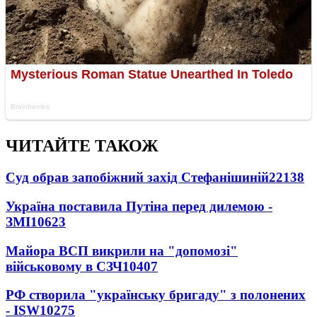
ЧИТАЙТЕ ТАКОЖ
Суд обрав запобіжний захід Стефанішиній
22138
Україна поставила Путіна перед дилемою -
ЗМІ
10623
Майора ВСП викрили на "допомозі"
військовому в СЗЧ
10407
РФ створила "українську бригаду" з полонених
- ISW
10275