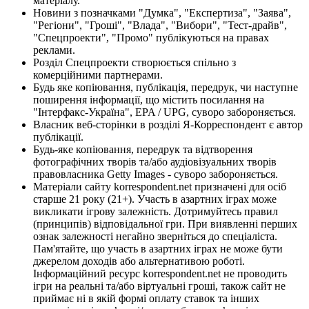
матеріалу.
Новини з позначками "Думка", "Експертиза", "Заява",
"Регіони", "Гроші", "Влада", "Вибори", "Тест-драйв",
"Спецпроекти", "Промо" публікуються на правах
реклами.
Розділ Спецпроекти створюється спільно з
комерційними партнерами.
Будь яке копіювання, публікація, передрук, чи наступне
поширення інформації, що містить посилання на
"Інтерфакс-Україна", EPA / UPG, суворо забороняється.
Власник веб-сторінки в розділі Я-Корреспондент є автор
публікації.
Будь-яке копіювання, передрук та відтворення
фотографічних творів та/або аудіовізуальних творів
правовласника Getty Images - суворо забороняється.
Матеріали сайту korrespondent.net призначені для осіб
старше 21 року (21+). Участь в азартних іграх може
викликати ігрову залежність. Дотримуйтесь правил
(принципів) відповідальної гри. При виявленні перших
ознак залежності негайно зверніться до спеціаліста.
Пам'ятайте, що участь в азартних іграх не може бути
джерелом доходів або альтернативою роботі.
Інформаційний ресурс korrespondent.net не проводить
ігри на реальні та/або віртуальні гроші, також сайт не
приймає ні в якій формі оплату ставок та інших