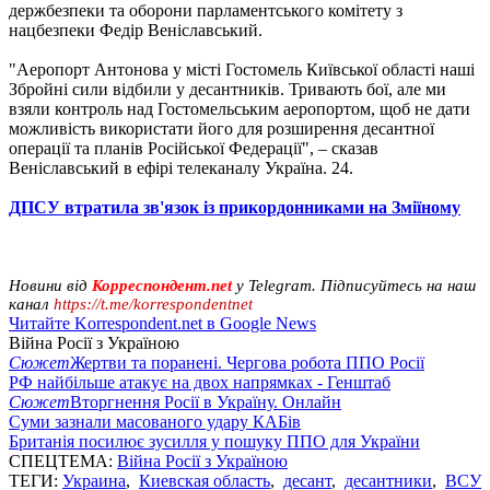
держбезпеки та оборони парламентського комітету з
нацбезпеки Федір Веніславський.
"Аеропорт Антонова у місті Гостомель Київської області наші
Збройні сили відбили у десантників. Тривають бої, але ми
взяли контроль над Гостомельським аеропортом, щоб не дати
можливість використати його для розширення десантної
операції та планів Російської Федерації", – сказав
Веніславський в ефірі телеканалу Україна. 24.
ДПСУ втратила зв'язок із прикордонниками на Зміїному
Новини від
Корреспондент.net
у Telegram. Підписуйтесь на наш
канал
https://t.me/korrespondentnet
Читайте Korrespondent.net в Google News
Війна Росії з Україною
Сюжет
Жертви та поранені. Чергова робота ППО Росії
РФ найбільше атакує на двох напрямках - Генштаб
Сюжет
Вторгнення Росії в Україну. Онлайн
Суми зазнали масованого удару КАБів
Британія посилює зусилля у пошуку ППО для України
СПЕЦТЕМА:
Війна Росії з Україною
ТЕГИ:
Украина
,
Киевская область
,
десант
,
десантники
,
ВСУ