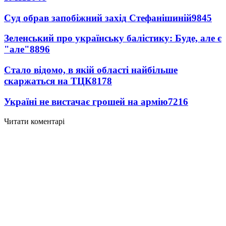
Суд обрав запобіжний захід Стефанішиній
9845
Зеленський про українську балістику: Буде, але є
"але"
8896
Стало відомо, в якій області найбільше
скаржаться на ТЦК
8178
Україні не вистачає грошей на армію
7216
Читати коментарі