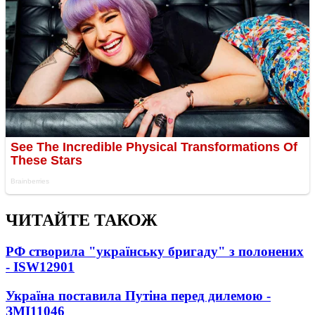
ЧИТАЙТЕ ТАКОЖ
РФ створила "українську бригаду" з полонених
- ISW
12901
Україна поставила Путіна перед дилемою -
ЗМІ
11046