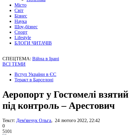
Місто
Світ
Бізнес
Наука
Шоу-бізнес
Спорт
Lifestyle
БЛОГИ ЧИТАЧІВ
СПЕЦТЕМА:
Війна в Ірані
ВСІ ТЕМИ
Вступ України в ЄС
Теракт в Барселоні
Аеропорт у Гостомелі взятий
під контроль – Арестович
Текст:
Дем'янчук Ольга
, 24 лютого 2022, 22:42
0
5101