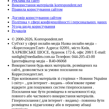
Реклама на сайті
Використання матеріалів korrespondent.net
Правила користування сайтом
Договір користування сайтом
Політика у сфері конфіденційності і персональних даних
Угода щодо користування
Редакція
© 2000-2026, Korrespondent.net
Суб'єкт у сфері онлайн-медіа Назва онлайн-медіа –
«КореспонденТ.net» Адреса: 02091, місто Київ,
ХАРКІВСЬКЕ ШОСЕ, будинок 172-Б, офіс 208/1 E-mail:
sunlight@mediadim.com.ua
Телефон: 044-205-43-00
Ідентифікатор медіа – R40-06068
Використання будь-яких матеріалів, розміщених на
сайті, дозволяється за умови посилання на
Корреспондент.net.
При копіюванні матеріалів зі сторінки « Новини України
і світу» , для інтернет - видань - обов'язкове пряме
відкрите для пошукових систем гіперпосилання .
Посилання має бути розміщена в незалежності від
повного або часткового використання матеріалів.
Гіперпосилання ( для інтернет - видань) - повинна бути
розміщена в підзаголовку або в першому абзаці