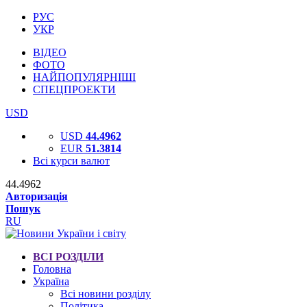
РУС
УКР
ВІДЕО
ФОТО
НАЙПОПУЛЯРНІШІ
СПЕЦПРОЕКТИ
USD
USD
44.4962
EUR
51.3814
Всі курси валют
44.4962
Авторизація
Пошук
RU
ВСІ РОЗДІЛИ
Головна
Україна
Всі новини розділу
Політика