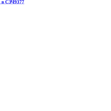
 в СЗЧ
9377