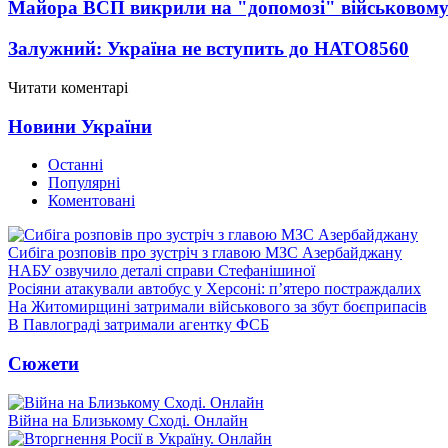
Майора ВСП викрили на "допомозі" військовому
Залужний: Україна не вступить до НАТО
8560
Читати коментарі
Новини України
Останні
Популярні
Коментовані
Сибіга розповів про зустріч з главою МЗС Азербайджану
НАБУ озвучило деталі справи Стефанішиної
Росіяни атакували автобус у Херсоні: п’ятеро постраждалих
На Житомирщині затримали військового за збут боєприпасів
В Павлограді затримали агентку ФСБ
Сюжети
Війна на Близькому Сході. Онлайн