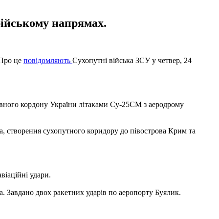
рійському напрямах.
 Про це
повідомляють
Сухопутні війська ЗСУ у четвер, 24
жавного кордону України літаками Су-25СМ з аеродрому
а, створення сухопутного коридору до півострова Крим та
віаційні удари.
а. Завдано двох ракетних ударів по аеропорту Буялик.