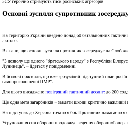
ЗСУ героїчно стримують тиск російських агресорів
Основні зусилля супротивник зосередж
На територію України введено понад 60 батальйонних тактичних 
лютого.
Вказано, що основні зусилля противник зосереджує на Слобожа
"З дозволу ще одного "братського народу" з Республіки Білору
Лунинець", – йдеться у повідомленні.
Військові пояснили, що вже зрозумілий підступний план росій
самопроголошеної ПМР".
Для цього висаджено
повітряний тактичний десант:
до 200 солд
Ще одна мета загарбників – завдати шкоди критично важливій ци
На підступах до Херсона точаться бої. Противник намагається 
Угруповання сил оборони продовжує ведення оборонної операці