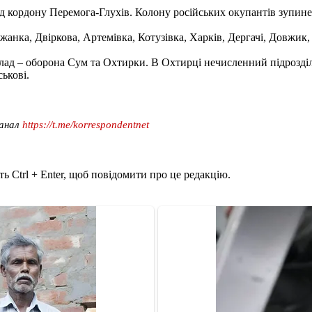
від кордону Перемога-Глухів. Колону російських окупантів зупин
анка, Двіркова, Артемівка, Котузівка, Харків, Дергачі, Довжик
ад – оборона Сум та Охтирки. В Охтирці нечисленний підрозділ
ськові.
канал
https://t.me/korrespondentnet
ь Ctrl + Enter, щоб повідомити про це редакцію.