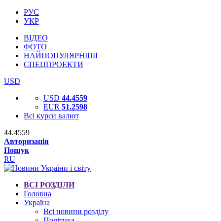
РУС
УКР
ВІДЕО
ФОТО
НАЙПОПУЛЯРНІШІ
СПЕЦПРОЕКТИ
USD
USD
44.4559
EUR
51.2598
Всі курси валют
44.4559
Авторизація
Пошук
RU
ВСІ РОЗДІЛИ
Головна
Україна
Всі новини розділу
Політика