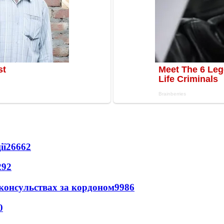
ії
26662
292
 консульствах за кордоном
9986
0