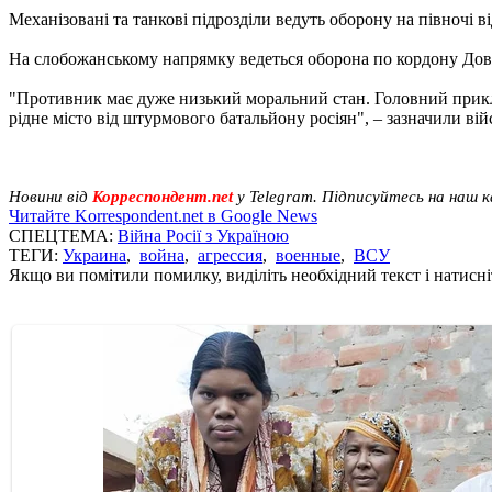
Механізовані та танкові підрозділи ведуть оборону на півночі 
На слобожанському напрямку ведеться оборона по кордону Довж
"Противник має дуже низький моральний стан. Головний прикл
рідне місто від штурмового батальйону росіян", – зазначили вій
Новини від
Корреспондент.net
у Telegram. Підписуйтесь на наш 
Читайте Korrespondent.net в Google News
СПЕЦТЕМА:
Війна Росії з Україною
ТЕГИ:
Украина
,
война
,
агрессия
,
военные
,
ВСУ
Якщо ви помітили помилку, виділіть необхідний текст і натисніт