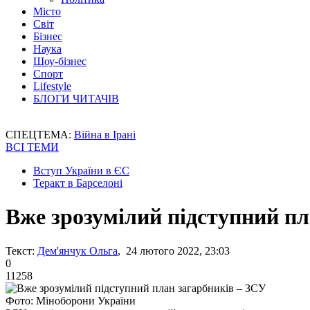
Місто
Світ
Бізнес
Наука
Шоу-бізнес
Спорт
Lifestyle
БЛОГИ ЧИТАЧІВ
СПЕЦТЕМА:
Війна в Ірані
ВСІ ТЕМИ
Вступ України в ЄС
Теракт в Барселоні
Вже зрозумілий підступний пл
Текст:
Дем'янчук Ольга
, 24 лютого 2022, 23:03
0
11258
Фото: Міноборони України