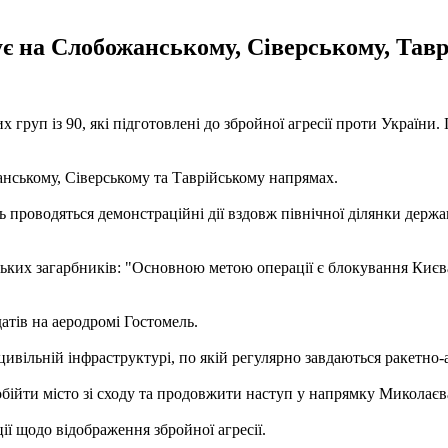
ує на Слобожанському, Сіверському, Тав
груп із 90, які підготовлені до збройної агресії проти України.
нському, Сіверському та Таврійському напрямах.
сь проводяться демонстраційні дії вздовж північної ділянки дер
ських загарбників: "Основною метою операції є блокування Києв
атів на аеродромі Гостомель.
вільній інфраструктурі, по якій регулярно завдаються ракетно-а
обійти місто зі сходу та продовжити наступ у напрямку Миколаєв
ї щодо відображення збройної агресії.