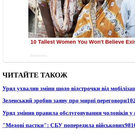
ЧИТАЙТЕ ТАКОЖ
Уряд ухвалив зміни щодо відстрочки від мобілізац
Зеленський зробив заяву про мирні переговори
10
Уряд змінив правила обслуговування чоловіків у
"Медові пастки": СБУ попередила військових
981