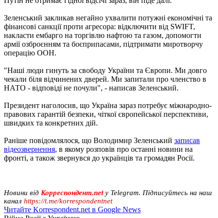
Путін не отримає гідної відсічі зараз, він піде далі.
Зеленський закликав негайно ухвалити потужні економічні та
фінансові санкції проти агресора: відключити від SWIFT,
накласти ембарго на торгівлю нафтою та газом, допомогти
армії озброєнням та боєприпасами, підтримати миротворчу
операцію ООН.
"Наші люди гинуть за свободу України та Європи. Ми довго
чекали біля відчинених дверей. Ми запитали про членство в
НАТО - відповіді не почули", - написав Зеленський.
Президент наголосив, що Україна зараз потребує міжнародно-
правових гарантій безпеки, чіткої європейської перспективи,
швидких та конкретних дій.
Раніше повідомлялося, що Володимир Зеленський
записав
відеозвернення
, в якому розповів про останні новини на
фронті, а також звернувся до українців та громадян Росії.
Новини від
Корреспондент.net
у Telegram. Підписуйтесь на наш
канал
https://t.me/korrespondentnet
Читайте Korrespondent.net в Google News