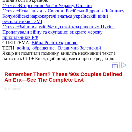
Війна Росії з Україною
Сюжет
Вторгнення Росії в Україну. Онлайн
Сюжет
Ескалація для Європи. Російський дрон в Лейпцигу
Колумбійські наркокартелі вчаться українській війні
безпілотників - ЗМІ
Сюжет
Зміни в армії РФ: що стоїть за рішенням Путіна
Пропагували війну та окупацію: викрито мережу
прихильників РФ
СПЕЦТЕМА:
Війна Росії з Україною
ТЕГИ:
война
,
обращение
,
Владимир Зеленский
Якщо ви помітили помилку, виділіть необхідний текст і
натисніть Ctrl + Enter, щоб повідомити про це редакцію.