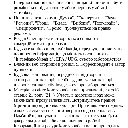
Гіперпосилання ( для інтернет - видань) - повинна бути
розміщена в підзаголовку або в першому абзаці
матеріалу.
Новини з позначками "Думка", "Експертиза", "Заява",
"Регіони", "Гроші", "Влада", "Вибори", "Тест-драйв",
"Спецпроекти", "Промо" публікуються на правах
реклами.
Розділ Спецпроекти створюється спільно з
комерційними партнерами.
Будь яке копіювання, публікація, передрук, чи наступне
поширення інформації, що містить посилання на
"Інтерфакс-Україна", EPA / UPG, суворо забороняється.
Власник веб-сторінки в розділі Я-Корреспондент є автор
публікації.
Будь-яке копіювання, передрук та відтворення
фотографічних творів та/або аудіовізуальних творів
правовласника Getty Images - суворо забороняється.
Матеріали сайту korrespondent.net призначені для осіб
старше 21 року (21+). Участь в азартних іграх може
викликати ігрову залежність. Дотримуйтесь правил
(принципів) відповідальної гри. При виявленні перших
ознак залежності негайно зверніться до спеціаліста.
Пам'ятайте, що участь в азартних іграх не може бути
джерелом доходів або альтернативою роботі.
Інформаційний ресурс korrespondent.net не проводить