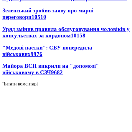
Зеленський зробив заяву про мирні
переговори
10510
Уряд змінив правила обслуговування чоловіків у
консульствах за кордоном
10158
"Медові пастки": СБУ попередила
військових
9976
Майора ВСП викрили на "допомозі"
військовому в СЗЧ
9682
Читати коментарі