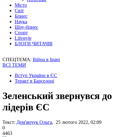
Місто
Світ
Бізнес
Наука
Шоу-бізнес
Спорт
Lifestyle
БЛОГИ ЧИТАЧІВ
СПЕЦТЕМА:
Війна в Ірані
ВСІ ТЕМИ
Вступ України в ЄС
Теракт в Барселоні
Зеленський звернувся до
лідерів ЄС
Текст:
Дем'янчук Ольга
, 25 лютого 2022, 02:09
0
4463