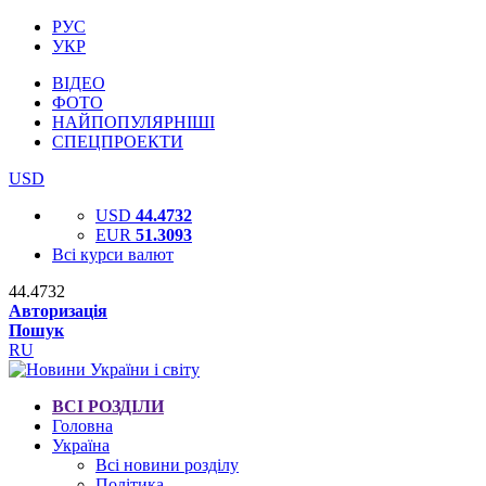
РУС
УКР
ВІДЕО
ФОТО
НАЙПОПУЛЯРНІШІ
СПЕЦПРОЕКТИ
USD
USD
44.4732
EUR
51.3093
Всі курси валют
44.4732
Авторизація
Пошук
RU
ВСІ РОЗДІЛИ
Головна
Україна
Всі новини розділу
Політика