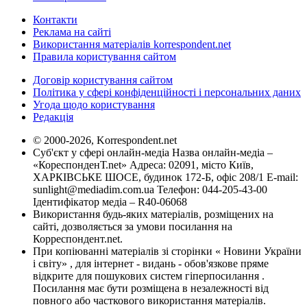
Контакти
Реклама на сайті
Використання матеріалів korrespondent.net
Правила користування сайтом
Договір користування сайтом
Політика у сфері конфіденційності і персональних даних
Угода щодо користування
Редакція
© 2000-2026, Korrespondent.net
Суб'єкт у сфері онлайн-медіа Назва онлайн-медіа –
«КореспонденТ.net» Адреса: 02091, місто Київ,
ХАРКІВСЬКЕ ШОСЕ, будинок 172-Б, офіс 208/1 E-mail:
sunlight@mediadim.com.ua
Телефон: 044-205-43-00
Ідентифікатор медіа – R40-06068
Використання будь-яких матеріалів, розміщених на
сайті, дозволяється за умови посилання на
Корреспондент.net.
При копіюванні матеріалів зі сторінки « Новини України
і світу» , для інтернет - видань - обов'язкове пряме
відкрите для пошукових систем гіперпосилання .
Посилання має бути розміщена в незалежності від
повного або часткового використання матеріалів.