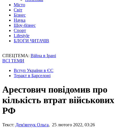
Місто
Світ
Бізнес
Наука
Шоу-бізнес
Спорт
Lifestyle
БЛОГИ ЧИТАЧІВ
СПЕЦТЕМА:
Війна в Ірані
ВСІ ТЕМИ
Вступ України в ЄС
Теракт в Барселоні
Арестович повідомив про
кількість втрат військових
РФ
Текст:
Дем'янчук Ольга
, 25 лютого 2022, 03:26