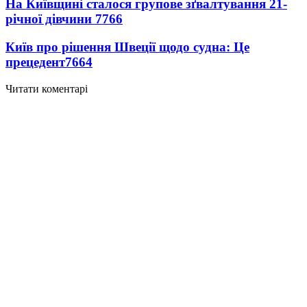
На Київщині сталося групове зґвалтування 21-
річної дівчини
7766
Київ про рішення Швеції щодо судна: Це
прецедент
7664
Читати коментарі