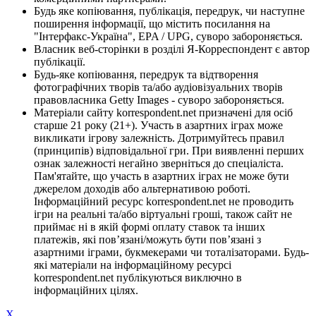
Будь яке копіювання, публікація, передрук, чи наступне
поширення інформації, що містить посилання на
"Інтерфакс-Україна", EPA / UPG, суворо забороняється.
Власник веб-сторінки в розділі Я-Корреспондент є автор
публікації.
Будь-яке копіювання, передрук та відтворення
фотографічних творів та/або аудіовізуальних творів
правовласника Getty Images - суворо забороняється.
Матеріали сайту korrespondent.net призначені для осіб
старше 21 року (21+). Участь в азартних іграх може
викликати ігрову залежність. Дотримуйтесь правил
(принципів) відповідальної гри. При виявленні перших
ознак залежності негайно зверніться до спеціаліста.
Пам'ятайте, що участь в азартних іграх не може бути
джерелом доходів або альтернативою роботі.
Інформаційний ресурс korrespondent.net не проводить
ігри на реальні та/або віртуальні гроші, також сайт не
приймає ні в якій формі оплату ставок та інших
платежів, які пов’язані/можуть бути пов’язані з
азартними іграми, букмекерами чи тоталізаторами. Будь-
які матеріали на інформаційному ресурсі
korrespondent.net публікуються виключно в
інформаційних цілях.
X