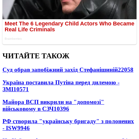
ЧИТАЙТЕ ТАКОЖ
Суд обрав запобіжний захід Стефанішиній
22058
Україна поставила Путіна перед дилемою -
ЗМІ
10571
Майора ВСП викрили на "допомозі"
військовому в СЗЧ
10396
РФ створила "українську бригаду" з полонених
- ISW
9946