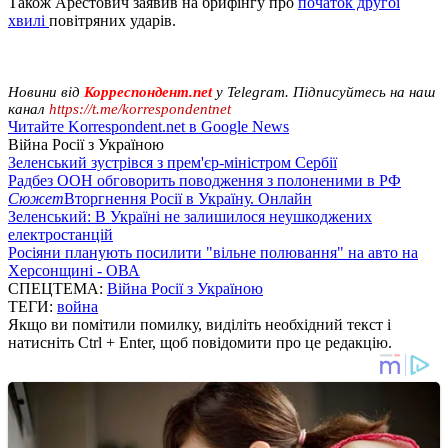
Також Арестович заявив на брифінгу про
початок другої
хвилі
повітряних ударів.
Новини від
Корреспондент.net
у Telegram. Підписуйтесь на наш
канал
https://t.me/korrespondentnet
Читайте Korrespondent.net в Google News
Війна Росії з Україною
Зеленський зустрівся з прем'єр-міністром Сербії
Радбез ООН обговорить поводження з полоненими в РФ
Сюжет
Вторгнення Росії в Україну. Онлайн
Зеленський: В Україні не залишилося неушкоджених
електростанцій
Росіяни планують посилити "вільне полювання" на авто на
Херсонщині - ОВА
СПЕЦТЕМА:
Війна Росії з Україною
ТЕГИ:
война
Якщо ви помітили помилку, виділіть необхідний текст і
натисніть Ctrl + Enter, щоб повідомити про це редакцію.