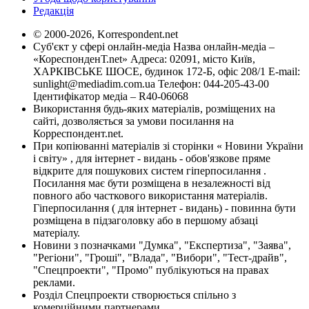
Редакція
© 2000-2026, Korrespondent.net
Суб'єкт у сфері онлайн-медіа Назва онлайн-медіа –
«КореспонденТ.net» Адреса: 02091, місто Київ,
ХАРКІВСЬКЕ ШОСЕ, будинок 172-Б, офіс 208/1 E-mail:
sunlight@mediadim.com.ua
Телефон: 044-205-43-00
Ідентифікатор медіа – R40-06068
Використання будь-яких матеріалів, розміщених на
сайті, дозволяється за умови посилання на
Корреспондент.net.
При копіюванні матеріалів зі сторінки « Новини України
і світу» , для інтернет - видань - обов'язкове пряме
відкрите для пошукових систем гіперпосилання .
Посилання має бути розміщена в незалежності від
повного або часткового використання матеріалів.
Гіперпосилання ( для інтернет - видань) - повинна бути
розміщена в підзаголовку або в першому абзаці
матеріалу.
Новини з позначками "Думка", "Експертиза", "Заява",
"Регіони", "Гроші", "Влада", "Вибори", "Тест-драйв",
"Спецпроекти", "Промо" публікуються на правах
реклами.
Розділ Спецпроекти створюється спільно з
комерційними партнерами.