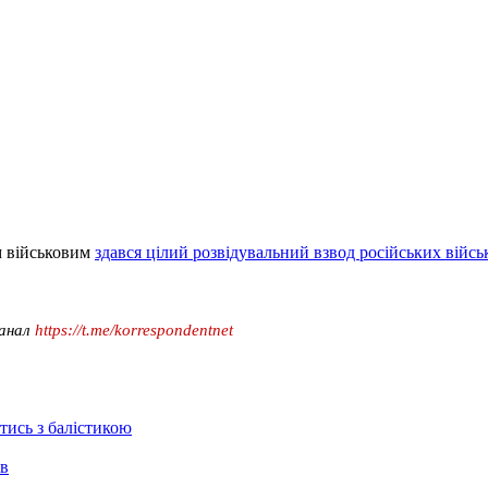
м військовим
здався цілий розвідувальний взвод російських війсь
канал
https://t.me/korrespondentnet
отись з балістикою
ів