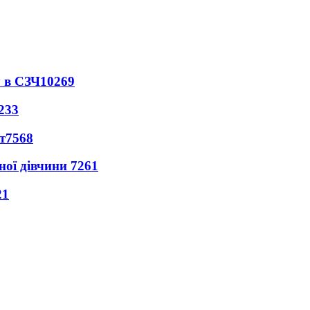
 в СЗЧ
10269
233
т
7568
ної дівчини
7261
21