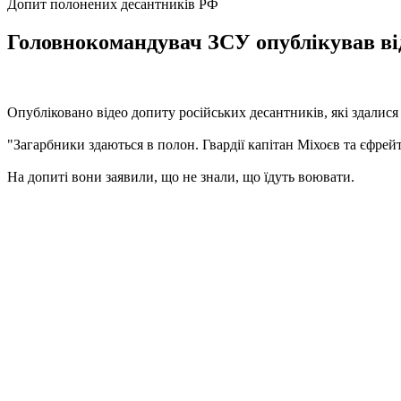
Допит полонених десантників РФ
Головнокомандувач ЗСУ опублікував від
Опубліковано відео допиту російських десантників, які здалися
"Загарбники здаються в полон. Гвардії капітан Міхоєв та єфрейт
На допиті вони заявили, що не знали, що їдуть воювати.