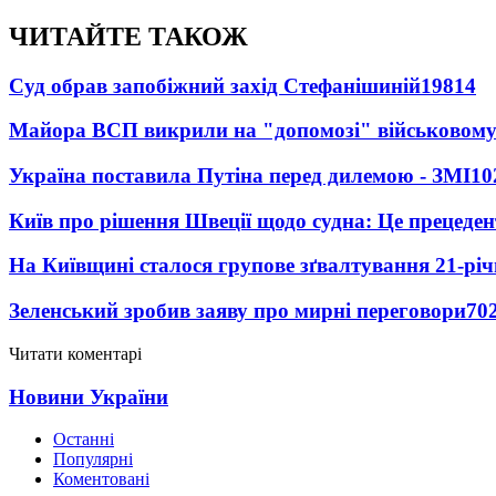
ЧИТАЙТЕ ТАКОЖ
Суд обрав запобіжний захід Стефанішиній
19814
Майора ВСП викрили на "допомозі" військовому
Україна поставила Путіна перед дилемою - ЗМІ
10
Київ про рішення Швеції щодо судна: Це прецеден
На Київщині сталося групове зґвалтування 21-річ
Зеленський зробив заяву про мирні переговори
70
Читати коментарі
Новини України
Останні
Популярні
Коментовані