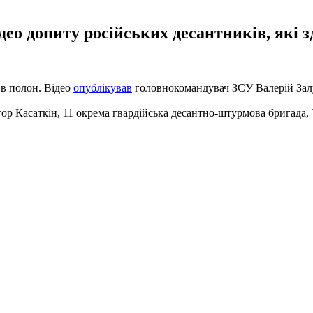
ео допиту російських десантників, які з
 в полон. Відео
опублікував
головнокомандувач ЗСУ Валерій За
ор Касаткін, 11 окрема гвардійська десантно-штурмова бригада, У