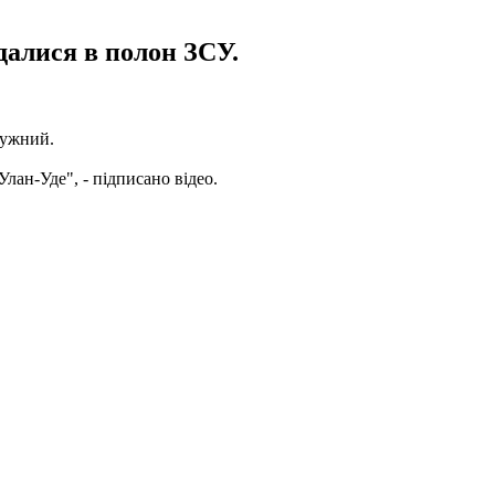
далися в полон ЗСУ.
лужний.
лан-Уде", - підписано відео.