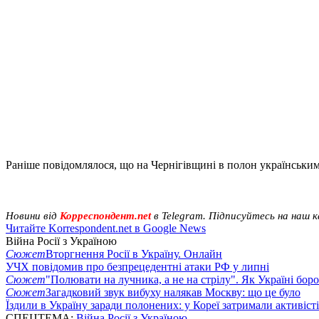
Раніше повідомлялося, що на Чернігівщині в полон українськи
Новини від
Корреспондент.net
в Telegram. Підписуйтесь на наш 
Читайте Korrespondent.net в Google News
Війна Росії з Україною
Сюжет
Вторгнення Росії в Україну. Онлайн
УЧХ повідомив про безпрецедентні атаки РФ у липні
Сюжет
"Полювати на лучника, а не на стрілу". Як Україні бор
Сюжет
Загадковий звук вибуху налякав Москву: що це було
Їздили в Україну заради полонених: у Кореї затримали активіст
СПЕЦТЕМА:
Війна Росії з Україною