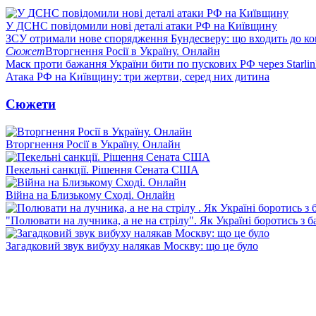
У ДСНС повідомили нові деталі атаки РФ на Київщину
ЗСУ отримали нове спорядження Бундесверу: що входить до к
Сюжет
Вторгнення Росії в Україну. Онлайн
Маск проти бажання України бити по пускових РФ через Starlin
Атака РФ на Київщину: три жертви, серед них дитина
Сюжети
Вторгнення Росії в Україну. Онлайн
Пекельні санкції. Рішення Сената США
Війна на Близькому Сході. Онлайн
"Полювати на лучника, а не на стрілу". Як Україні боротись з 
Загадковий звук вибуху налякав Москву: що це було