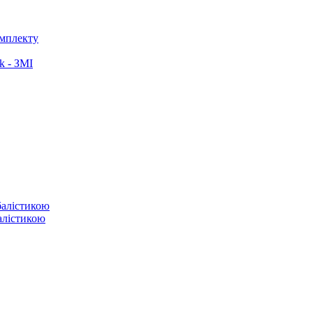
омплекту
k - ЗМІ
балістикою