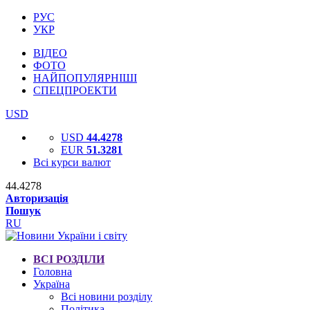
РУС
УКР
ВІДЕО
ФОТО
НАЙПОПУЛЯРНІШІ
СПЕЦПРОЕКТИ
USD
USD
44.4278
EUR
51.3281
Всі курси валют
44.4278
Авторизація
Пошук
RU
ВСІ РОЗДІЛИ
Головна
Україна
Всі новини розділу
Політика