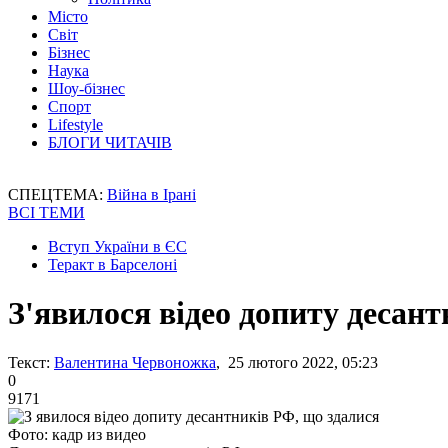
Місто
Світ
Бізнес
Наука
Шоу-бізнес
Спорт
Lifestyle
БЛОГИ ЧИТАЧІВ
СПЕЦТЕМА:
Війна в Ірані
ВСІ ТЕМИ
Вступ України в ЄС
Теракт в Барселоні
З'явилося відео допиту десан
Текст:
Валентина Червоножка
, 25 лютого 2022, 05:23
0
9171
Фото: кадр из видео