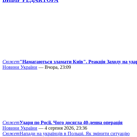
Сюжет
"Намагаються зламати Київ". Реакція Заходу на уда
Новини України
— Вчора, 23:09
Сюжет
Удари по Росії. Чого досягла 40-денна операція
Новини України
— 4 серпня 2026, 23:36
Сюжет
Напади на українців в Польщі. Як змінити ситуацію