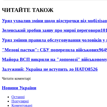
ЧИТАЙТЕ ТАКОЖ
Уряд ухвалив зміни щодо відстрочки від мобілізац
Зеленський зробив заяву про мирні переговори
10
Уряд змінив правила обслуговування чоловіків у
"Медові пастки": СБУ попередила військових
964
Майора ВСП викрили на "допомозі" військовому
Залужний: Україна не вступить до НАТО
8526
Читати коментарі
Новини України
Останні
Популярні
Коментовані