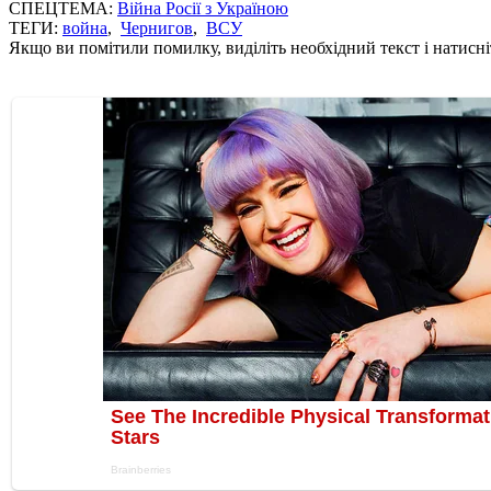
СПЕЦТЕМА:
Війна Росії з Україною
ТЕГИ:
война
,
Чернигов
,
ВСУ
Якщо ви помітили помилку, виділіть необхідний текст і натисніт