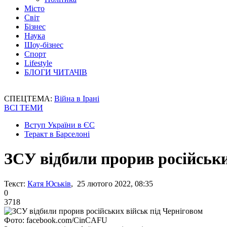
Місто
Світ
Бізнес
Наука
Шоу-бізнес
Спорт
Lifestyle
БЛОГИ ЧИТАЧІВ
СПЕЦТЕМА:
Війна в Ірані
ВСІ ТЕМИ
Вступ України в ЄС
Теракт в Барселоні
ЗСУ відбили прорив російськи
Текст:
Катя Юськів
, 25 лютого 2022, 08:35
0
3718
Фото: facebook.com/CinCAFU