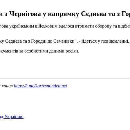
 з Чернігова у напрямку Сєднєва та з Го
нігова українським військовим вдалося втримати оборону та відби
у Сєднєва та з Городні до Семенівки", - йдеться у повідомленні.
документів за особистими даними росіян.
ш канал
https://t.me/korrespondentnet
над Україною