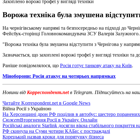
Захоплено ворожі трофеї у вигляді техніки
Ворожа техніка була змушена відступити
На чернігівському напрямі та безпосередньо на підході до Чер
Фейсбук-сторінці Головнокомандувача ЗСУ Валерія Залужного.
"Ворожа техніка була змушена відступити з Чернігова у напрямк
Зазначається, що захоплені ворожі трофеї у вигляді техніки та 
Раніше повідомлялося, що
Росія готує танкову атаку на Київ
.
Міноборони: Росія атакує на чотирьох напрямках
Новини від
Корреспондент.net
в Telegram. Підписуйтесь на на
Читайте Korrespondent.net в Google News
Війна Росії з Україною
На Херсонщині дрон РФ поцілив в автобус: шестеро поранених
Сюжет
Вторгнення Росії в Україну. Онлайн
Російські аналоги Starlink досягли вікна стабільного покриття 
РФ скинула на Суми чотири КАБи: є постраждалі
Корецький назвав кроки для порятунку бізнеса