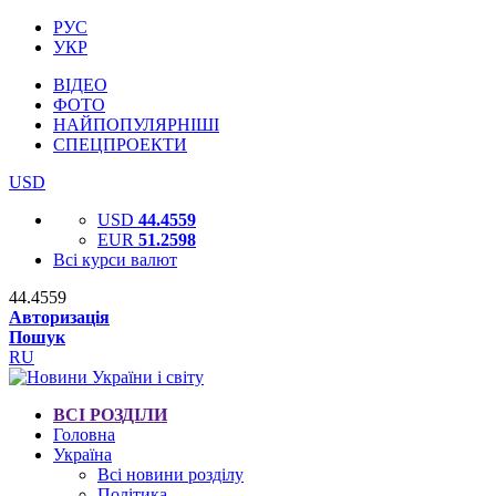
РУС
УКР
ВІДЕО
ФОТО
НАЙПОПУЛЯРНІШІ
СПЕЦПРОЕКТИ
USD
USD
44.4559
EUR
51.2598
Всі курси валют
44.4559
Авторизація
Пошук
RU
ВСІ РОЗДІЛИ
Головна
Україна
Всі новини розділу
Політика