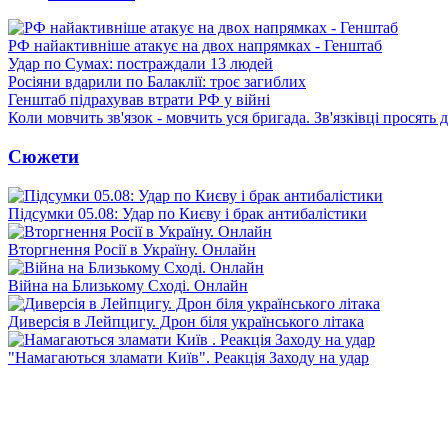
РФ найактивніше атакує на двох напрямках - Генштаб
Удар по Сумах: постраждали 13 людей
Росіяни вдарили по Балаклії: троє загиблих
Генштаб підрахував втрати РФ у війні
Коли мовчить зв'язок - мовчить уся бригада. Зв'язківці просять
Сюжети
Підсумки 05.08: Удар по Києву і брак антибалістики
Вторгнення Росії в Україну. Онлайн
Війна на Близькому Сході. Онлайн
Диверсія в Лейпцигу. Дрон біля українського літака
"Намагаються зламати Київ". Реакція Заходу на удар