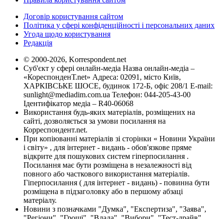
Договір користування сайтом
Політика у сфері конфіденційності і персональних даних
Угода щодо користування
Редакція
© 2000-2026, Korrespondent.net
Суб'єкт у сфері онлайн-медіа Назва онлайн-медіа –
«КореспонденТ.net» Адреса: 02091, місто Київ,
ХАРКІВСЬКЕ ШОСЕ, будинок 172-Б, офіс 208/1 E-mail:
sunlight@mediadim.com.ua
Телефон: 044-205-43-00
Ідентифікатор медіа – R40-06068
Використання будь-яких матеріалів, розміщених на
сайті, дозволяється за умови посилання на
Корреспондент.net.
При копіюванні матеріалів зі сторінки « Новини України
і світу» , для інтернет - видань - обов'язкове пряме
відкрите для пошукових систем гіперпосилання .
Посилання має бути розміщена в незалежності від
повного або часткового використання матеріалів.
Гіперпосилання ( для інтернет - видань) - повинна бути
розміщена в підзаголовку або в першому абзаці
матеріалу.
Новини з позначками "Думка", "Експертиза", "Заява",
"Регіони", "Гроші", "Влада", "Вибори", "Тест-драйв",