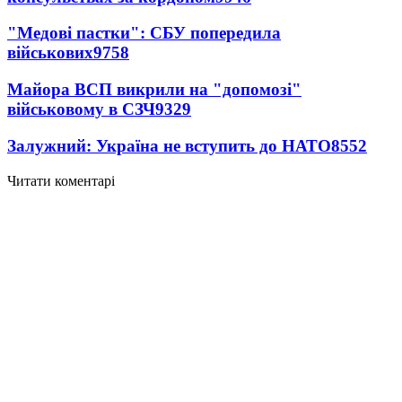
"Медові пастки": СБУ попередила
військових
9758
Майора ВСП викрили на "допомозі"
військовому в СЗЧ
9329
Залужний: Україна не вступить до НАТО
8552
Читати коментарі