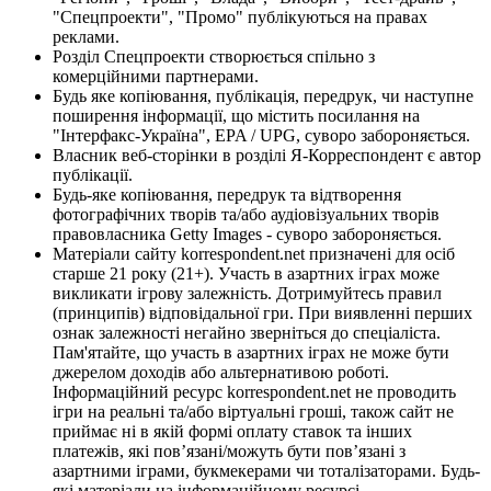
"Спецпроекти", "Промо" публікуються на правах
реклами.
Розділ Спецпроекти створюється спільно з
комерційними партнерами.
Будь яке копіювання, публікація, передрук, чи наступне
поширення інформації, що містить посилання на
"Інтерфакс-Україна", EPA / UPG, суворо забороняється.
Власник веб-сторінки в розділі Я-Корреспондент є автор
публікації.
Будь-яке копіювання, передрук та відтворення
фотографічних творів та/або аудіовізуальних творів
правовласника Getty Images - суворо забороняється.
Матеріали сайту korrespondent.net призначені для осіб
старше 21 року (21+). Участь в азартних іграх може
викликати ігрову залежність. Дотримуйтесь правил
(принципів) відповідальної гри. При виявленні перших
ознак залежності негайно зверніться до спеціаліста.
Пам'ятайте, що участь в азартних іграх не може бути
джерелом доходів або альтернативою роботі.
Інформаційний ресурс korrespondent.net не проводить
ігри на реальні та/або віртуальні гроші, також сайт не
приймає ні в якій формі оплату ставок та інших
платежів, які пов’язані/можуть бути пов’язані з
азартними іграми, букмекерами чи тоталізаторами. Будь-
які матеріали на інформаційному ресурсі