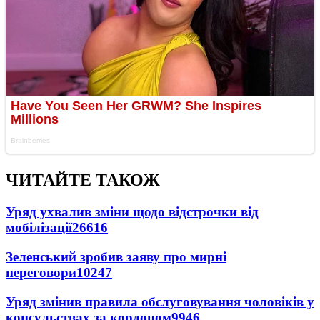
ЧИТАЙТЕ ТАКОЖ
Уряд ухвалив зміни щодо відстрочки від
мобілізації
26616
Зеленський зробив заяву про мирні
переговори
10247
Уряд змінив правила обслуговування чоловіків у
консульствах за кордоном
9946