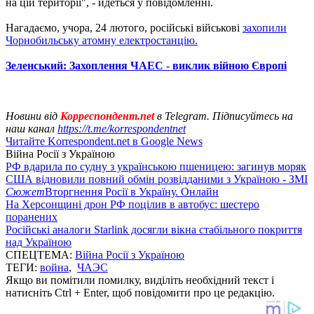
на цій території", - йдеться у повідомленні.
Нагадаємо, учора, 24 лютого, російські військові
захопили
Чорнобильську атомну електростанцію.
Зеленський: Захоплення ЧАЕС - виклик війною Європі
Новини від
Корреспондент.net
в Telegram. Підписуйтесь на
наш канал
https://t.me/korrespondentnet
Читайте Korrespondent.net в Google News
Війна Росії з Україною
РФ вдарила по судну з українською пшеницею: загинув моряк
США відновили повний обмін розвідданими з Україною - ЗМІ
Сюжет
Вторгнення Росії в Україну. Онлайн
На Херсонщині дрон РФ поцілив в автобус: шестеро
поранених
Російські аналоги Starlink досягли вікна стабільного покриття
над Україною
СПЕЦТЕМА:
Війна Росії з Україною
ТЕГИ:
война
,
ЧАЭС
Якщо ви помітили помилку, виділіть необхідний текст і
натисніть Ctrl + Enter, щоб повідомити про це редакцію.