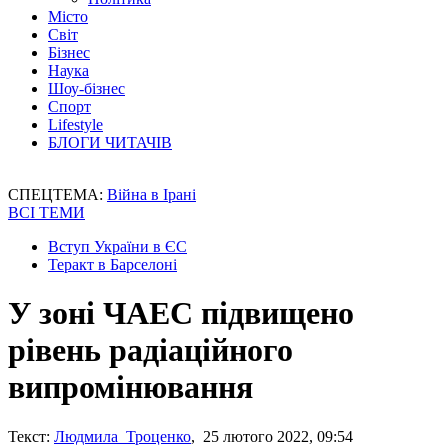
Місто
Світ
Бізнес
Наука
Шоу-бізнес
Спорт
Lifestyle
БЛОГИ ЧИТАЧІВ
СПЕЦТЕМА:
Війна в Ірані
ВСІ ТЕМИ
Вступ України в ЄС
Теракт в Барселоні
У зоні ЧАЕС підвищено
рівень радіаційного
випромінювання
Текст:
Людмила Троценко
, 25 лютого 2022, 09:54