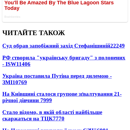
ЧИТАЙТЕ ТАКОЖ
Суд обрав запобіжний захід Стефанішиній
22249
РФ створила "українську бригаду" з полонених
- ISW
11406
Україна поставила Путіна перед дилемою -
ЗМІ
10769
На Київщині сталося групове зґвалтування 21-
річної дівчини
7999
Стало відомо, в якій області найбільше
скаржаться на ТЦК
7770