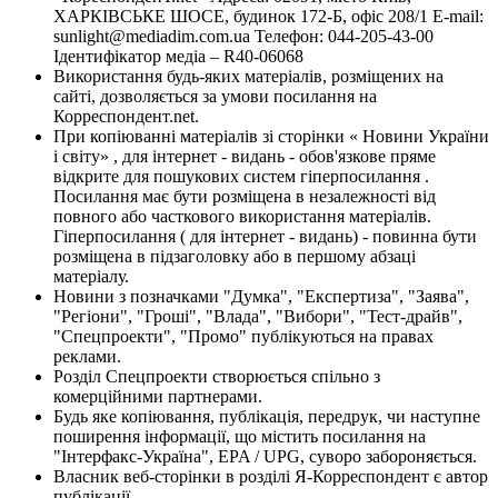
ХАРКІВСЬКЕ ШОСЕ, будинок 172-Б, офіс 208/1 E-mail:
sunlight@mediadim.com.ua
Телефон: 044-205-43-00
Ідентифікатор медіа – R40-06068
Використання будь-яких матеріалів, розміщених на
сайті, дозволяється за умови посилання на
Корреспондент.net.
При копіюванні матеріалів зі сторінки « Новини України
і світу» , для інтернет - видань - обов'язкове пряме
відкрите для пошукових систем гіперпосилання .
Посилання має бути розміщена в незалежності від
повного або часткового використання матеріалів.
Гіперпосилання ( для інтернет - видань) - повинна бути
розміщена в підзаголовку або в першому абзаці
матеріалу.
Новини з позначками "Думка", "Експертиза", "Заява",
"Регіони", "Гроші", "Влада", "Вибори", "Тест-драйв",
"Спецпроекти", "Промо" публікуються на правах
реклами.
Розділ Спецпроекти створюється спільно з
комерційними партнерами.
Будь яке копіювання, публікація, передрук, чи наступне
поширення інформації, що містить посилання на
"Інтерфакс-Україна", EPA / UPG, суворо забороняється.
Власник веб-сторінки в розділі Я-Корреспондент є автор
публікації.