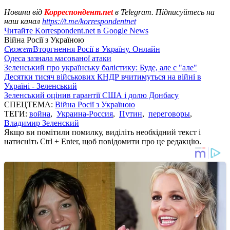
Новини від
Корреспондент.net
в Telegram. Підписуйтесь на
наш канал
https://t.me/korrespondentnet
Читайте Korrespondent.net в Google News
Війна Росії з Україною
Сюжет
Вторгнення Росії в Україну. Онлайн
Одеса зазнала масованої атаки
Зеленський про українську балістику: Буде, але є "але"
Десятки тисяч військових КНДР вчитимуться на війні в
Україні - Зеленський
Зеленський оцінив гарантії США і долю Донбасу
СПЕЦТЕМА:
Війна Росії з Україною
ТЕГИ:
война
,
Украина-Россия
,
Путин
,
переговоры
,
Владимир Зеленский
Якщо ви помітили помилку, виділіть необхідний текст і
натисніть Ctrl + Enter, щоб повідомити про це редакцію.