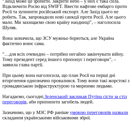
"Захід може це зробити. Закрити небо – у них є така сила.
Відключити Росію від SWIFT. Ввести нафтове ембарго проти
Росії та зупинити російський експорт. Але Захід цього не
робить. Так, запровадили нові санкції проти Росії. Але цього
мало. Ми захищаємо свою країну наодинці", – наголосила
Шуляк.
Вона зазначила, що ЗСУ мужньо борються, але Україна
фактично воює сама.
"…для всіх очевидно – потрібно негайно закінчувати війну.
Тому президент серед іншого пропонує і переговори", –
заявила глава партії.
При цьому вона наголосила, що план Росії на перші дні
вторгнення однозначно провалився. Тому вони такі жорстокі з
громадянською інфраструктурою та мирними людьми.
Нагадаємо, сьогодні
Зеленський закликав Путіна сісти за стіл
переговорів
, аби припинити загибель людей.
Зазначимо, що у МЗС РФ раніше
умовою переговорів назвали
складання українськими військовими зброї.