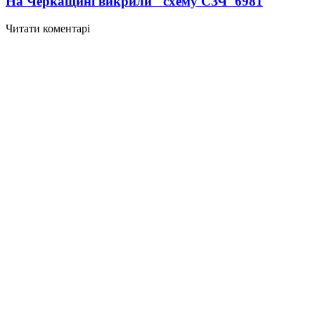
На Черкащині викрили "схему СЗЧ"
6981
Читати коментарі