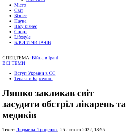
Місто
Світ
Бізнес
Наука
Шоу-бізнес
Спорт
Lifestyle
БЛОГИ ЧИТАЧІВ
СПЕЦТЕМА:
Війна в Ірані
ВСІ ТЕМИ
Вступ України в ЄС
Теракт в Барселоні
Ляшко закликав світ
засудити обстріл лікарень та
медиків
Текст:
Людмила Троценко
, 25 лютого 2022, 18:55