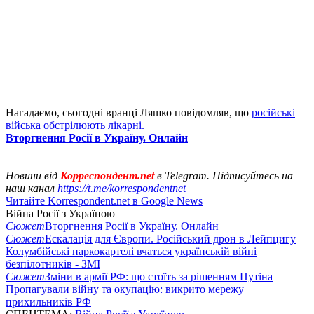
Нагадаємо, сьогодні вранці Ляшко повідомляв, що
російські
війська обстрілюють лікарні.
Вторгнення Росії в Україну. Онлайн
Новини від
Корреспондент.net
в Telegram. Підписуйтесь на
наш канал
https://t.me/korrespondentnet
Читайте Korrespondent.net в Google News
Війна Росії з Україною
Сюжет
Вторгнення Росії в Україну. Онлайн
Сюжет
Ескалація для Європи. Російський дрон в Лейпцигу
Колумбійські наркокартелі вчаться українській війні
безпілотників - ЗМІ
Сюжет
Зміни в армії РФ: що стоїть за рішенням Путіна
Пропагували війну та окупацію: викрито мережу
прихильників РФ