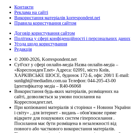
Контакти
Реклама на сайті
Використання матеріалів korrespondent.net
Правила користування сайтом
Договір користування сайтом
Політика у сфері конфіденційності і персональних даних
Угода щодо користування
Редакція
© 2000-2026, Korrespondent.net
Суб'єкт у сфері онлайн-медіа Назва онлайн-медіа –
«КореспонденТ.net» Адреса: 02091, місто Київ,
ХАРКІВСЬКЕ ШОСЕ, будинок 172-Б, офіс 208/1 E-mail:
sunlight@mediadim.com.ua
Телефон: 044-205-43-00
Ідентифікатор медіа – R40-06068
Використання будь-яких матеріалів, розміщених на
сайті, дозволяється за умови посилання на
Корреспондент.net.
При копіюванні матеріалів зі сторінки « Новини України
і світу» , для інтернет - видань - обов'язкове пряме
відкрите для пошукових систем гіперпосилання .
Посилання має бути розміщена в незалежності від
повного або часткового використання матеріалів.