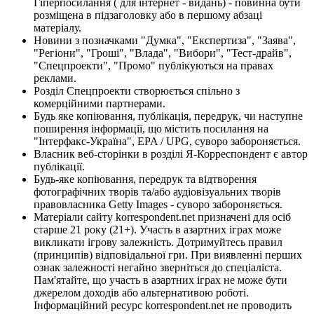
Гіперпосилання ( для інтернет - видань) - повинна бути
розміщена в підзаголовку або в першому абзаці
матеріалу.
Новини з позначками "Думка", "Експертиза", "Заява",
"Регіони", "Гроші", "Влада", "Вибори", "Тест-драйв",
"Спецпроекти", "Промо" публікуються на правах
реклами.
Розділ Спецпроекти створюється спільно з
комерційними партнерами.
Будь яке копіювання, публікація, передрук, чи наступне
поширення інформації, що містить посилання на
"Інтерфакс-Україна", EPA / UPG, суворо забороняється.
Власник веб-сторінки в розділі Я-Корреспондент є автор
публікації.
Будь-яке копіювання, передрук та відтворення
фотографічних творів та/або аудіовізуальних творів
правовласника Getty Images - суворо забороняється.
Матеріали сайту korrespondent.net призначені для осіб
старше 21 року (21+). Участь в азартних іграх може
викликати ігрову залежність. Дотримуйтесь правил
(принципів) відповідальної гри. При виявленні перших
ознак залежності негайно зверніться до спеціаліста.
Пам'ятайте, що участь в азартних іграх не може бути
джерелом доходів або альтернативою роботі.
Інформаційний ресурс korrespondent.net не проводить