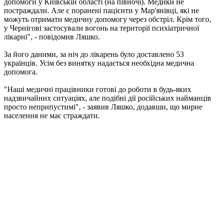
допомоги у Київській області (на півночі). Медики не
постраждали. Але є поранені пацієнти у Мар'янівці, які не
можуть отримати медичну допомогу через обстріл. Крім того,
у Чернігові застосували вогонь на території психіатричної
лікарні", - повідомив Ляшко.
За його даними, за ніч до лікарень було доставлено 53
українців. Усім без винятку надається необхідна медична
допомога.
"Наші медичні працівники готові до роботи в будь-яких
надзвичайних ситуаціях, але подібні дії російських найманців
просто неприпустимі", - заявив Ляшко, додавши, що мирне
населення не має страждати.