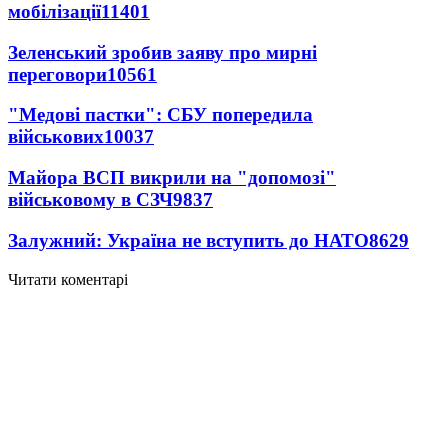
мобілізації
11401
Зеленський зробив заяву про мирні
переговори
10561
"Медові пастки": СБУ попередила
військових
10037
Майора ВСП викрили на "допомозі"
військовому в СЗЧ
9837
Залужний: Україна не вступить до НАТО
8629
Читати коментарі