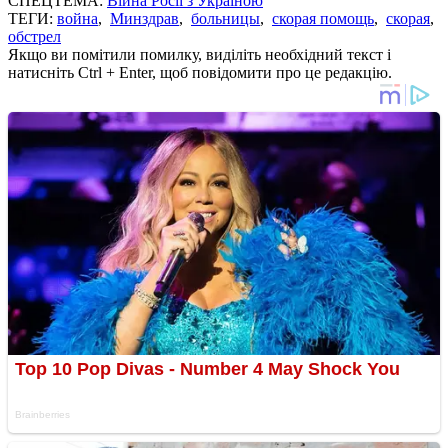
СПЕЦТЕМА:
Війна Росії з Україною
ТЕГИ:
война
,
Минздрав
,
больницы
,
скорая помощь
,
скорая
,
обстрел
Якщо ви помітили помилку, виділіть необхідний текст і
натисніть Ctrl + Enter, щоб повідомити про це редакцію.