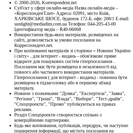
© 2000-2026, Korrespondent.net
Суб'єкт у сфері онлайн-медіа Назва онлайн-медіа –
«КореспонденТ.net» Адреса: 02091, місто Київ,
ХАРКІВСЬКЕ ШОСЕ, будинок 172-Б, офіс 208/1 E-mail:
sunlight@mediadim.com.ua
Телефон: 044-205-43-00
Ідентифікатор медіа – R40-06068
Використання будь-яких матеріалів, розміщених на
сайті, дозволяється за умови посилання на
Корреспондент.net.
При копіюванні матеріалів зі сторінки « Новини України
і світу» , для інтернет - видань - обов'язкове пряме
відкрите для пошукових систем гіперпосилання .
Посилання має бути розміщена в незалежності від
повного або часткового використання матеріалів.
Гіперпосилання ( для інтернет - видань) - повинна бути
розміщена в підзаголовку або в першому абзаці
матеріалу.
Новини з позначками "Думка", "Експертиза", "Заява",
"Регіони", "Гроші", "Влада", "Вибори", "Тест-драйв",
"Спецпроекти", "Промо" публікуються на правах
реклами.
Розділ Спецпроекти створюється спільно з
комерційними партнерами.
Будь яке копіювання, публікація, передрук, чи наступне
поширення інформації, що містить посилання на