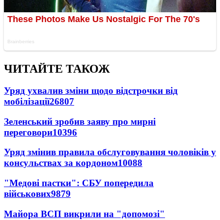
ЧИТАЙТЕ ТАКОЖ
Уряд ухвалив зміни щодо відстрочки від
мобілізації
26807
Зеленський зробив заяву про мирні
переговори
10396
Уряд змінив правила обслуговування чоловіків у
консульствах за кордоном
10088
"Медові пастки": СБУ попередила
військових
9879
Майора ВСП викрили на "допомозі"