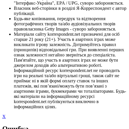
"Інтерфакс-Україна", EPA / UPG, суворо забороняється.
Власник веб-сторінки в розділі Я-Корреспондент є автор
публікації.
Будь-яке копіювання, передрук та відтворення
фотографічних творів та/або аудіовізуальних творів
правовласника Getty Images - суворо забороняється.
Матеріали сайту korrespondent.net призначені для осіб
старше 21 року (21+). Участь в азартних іграх може
викликати ігрову залежність. Дотримуйтесь правил
(принципів) відповідальної гри. При виявленні перших
ознак залежності негайно зверніться до спеціаліста.
Пам'ятайте, що участь в азартних іграх не може бути
джерелом доходів або альтернативою роботі.
Інформаційний ресурс korrespondent.net не проводить
ігри на реальні та/або віртуальні гроші, також сайт не
приймає ні в якій формі оплату ставок та інших
платежів, які пов’язані/можуть бути пов’язані з
азартними іграми, букмекерами чи тоталізаторами. Будь-
які матеріали на інформаційному ресурсі
korrespondent.net публікуються виключно в
інформаційних цілях.
X
Ошибка