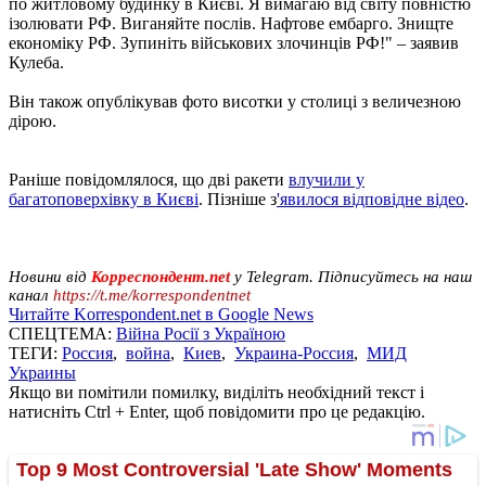
по житловому будинку в Києві. Я вимагаю від світу повністю
ізолювати РФ. Виганяйте послів. Нафтове ембарго. Знищте
економіку РФ. Зупиніть військових злочинців РФ!" – заявив
Кулеба.
Він також опублікував фото висотки у столиці з величезною
дірою.
Раніше повідомлялося, що дві ракети
влучили у
багатоповерхівку в Києві
. Пізніше з
'явилося відповідне відео
.
Новини від
Корреспондент.net
у Telegram. Підписуйтесь на наш
канал
https://t.me/korrespondentnet
Читайте Korrespondent.net в Google News
СПЕЦТЕМА:
Війна Росії з Україною
ТЕГИ:
Россия
,
война
,
Киев
,
Украина-Россия
,
МИД
Украины
Якщо ви помітили помилку, виділіть необхідний текст і
натисніть Ctrl + Enter, щоб повідомити про це редакцію.