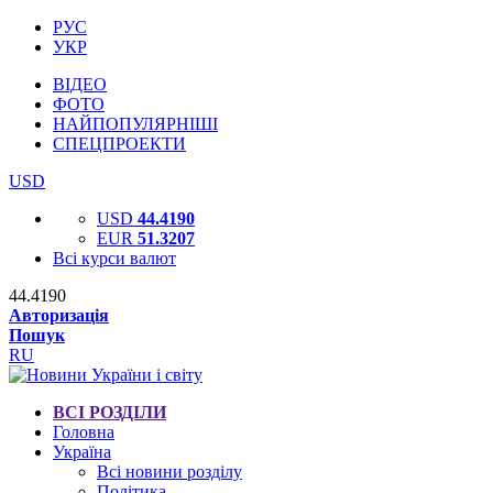
РУС
УКР
ВІДЕО
ФОТО
НАЙПОПУЛЯРНІШІ
СПЕЦПРОЕКТИ
USD
USD
44.4190
EUR
51.3207
Всі курси валют
44.4190
Авторизація
Пошук
RU
ВСІ РОЗДІЛИ
Головна
Україна
Всі новини розділу
Політика