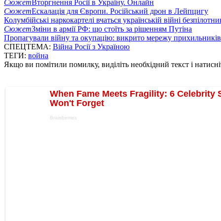
Сюжет
Вторгнення Росії в Україну. Онлайн
Сюжет
Ескалація для Європи. Російський дрон в Лейпцигу
Колумбійські наркокартелі вчаться українській війні безпілотни
Сюжет
Зміни в армії РФ: що стоїть за рішенням Путіна
Пропагували війну та окупацію: викрито мережу прихильникі
СПЕЦТЕМА:
Війна Росії з Україною
ТЕГИ:
война
Якщо ви помітили помилку, виділіть необхідний текст і натисніт