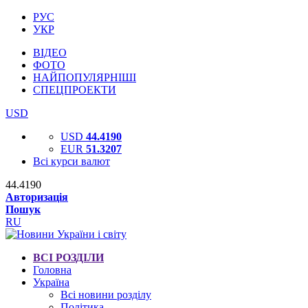
РУС
УКР
ВІДЕО
ФОТО
НАЙПОПУЛЯРНІШІ
СПЕЦПРОЕКТИ
USD
USD
44.4190
EUR
51.3207
Всі курси валют
44.4190
Авторизація
Пошук
RU
ВСІ РОЗДІЛИ
Головна
Україна
Всі новини розділу
Політика