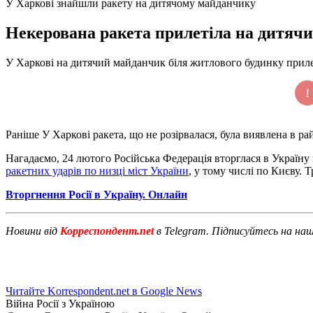
У Харкові знайшли ракету на дитячому майданчику
Некерована ракета прилетіла на дитячи
У Харкові на дитячий майданчик біля житлового будинку прилет
Раніше У Харкові ракета, що не розірвалася, була виявлена ​​в р
Нагадаємо, 24 лютого Російська Федерація вторглася в Україн
ракетних ударів по низці міст України
, у тому числі по Києву. 
Вторгнення Росії в Україну. Онлайн
Новини від
Корреспондент.net
в Telegram. Підписуйтесь на на
Читайте Korrespondent.net в Google News
Війна Росії з Україною