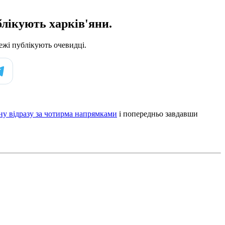
блікують харків'яни.
ежі публікують очевидці.
ну відразу за чотирма напрямками
і попередньо завдавши