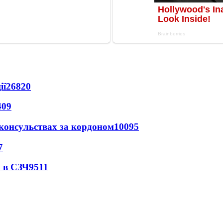
ії
26820
409
 консульствах за кордоном
10095
7
 в СЗЧ
9511