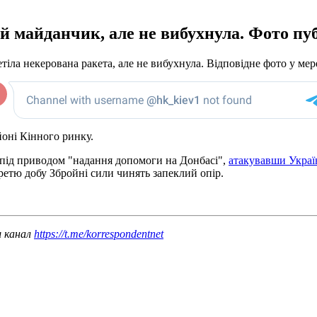
й майданчик, але не вибухнула. Фото пу
іла некерована ракета, але не вибухнула. Відповідне фото у мер
айоні Кінного ринку.
у під приводом "надання допомоги на Донбасі",
атакувавши Украї
Третю добу Збройні сили чинять запеклий опір.
ш канал
https://t.me/korrespondentnet