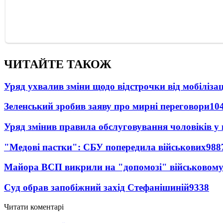
ЧИТАЙТЕ ТАКОЖ
Уряд ухвалив зміни щодо відстрочки від мобілізац
Зеленський зробив заяву про мирні переговори
10
Уряд змінив правила обслуговування чоловіків у
"Медові пастки": СБУ попередила військових
988
Майора ВСП викрили на "допомозі" військовому
Суд обрав запобіжний захід Стефанішиній
9338
Читати коментарі