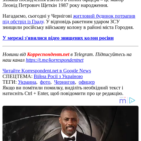
Леонід Петрович Щеткін 1987 року народження.
Нагадаємо, сьогодні у Чернігові
житловий будинок потрапив
під обстріл із Граду
. У відповідь ракетним ударом ЗСУ
знищили російську військову колону в районі міста Городня.
У мережі з'явилися відео знищених колон росіян
Новини від
Корреспондент.net
в Telegram. Підписуйтесь на
наш канал
https://t.me/korrespondentnet
Читайте Korrespondent.net в Google News
СПЕЦТЕМА:
Війна Росії з Україною
ТЕГИ:
Украина
,
фото
,
Чернигов
,
офицер
Якщо ви помітили помилку, виділіть необхідний текст і
натисніть Ctrl + Enter, щоб повідомити про це редакцію.