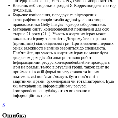
"Інтерфакс-Україна", EPA / UPG, суворо забороняється.
Власник веб-сторінки в розділі Я-Корреспондент є автор
публікації.
Будь-яке копіювання, передрук та відтворення
фотографічних творів та/або аудіовізуальних творів
правовласника Getty Images - суворо забороняється.
Матеріали сайту korrespondent.net призначені для осіб
старше 21 року (21+). Участь в азартних іграх може
викликати ігрову залежність. Дотримуйтесь правил
(принципів) відповідальної гри. При виявленні перших
ознак залежності негайно зверніться до спеціаліста.
Пам'ятайте, що участь в азартних іграх не може бути
джерелом доходів або альтернативою роботі.
Інформаційний ресурс korrespondent.net не проводить
ігри на реальні та/або віртуальні гроші, також сайт не
приймає ні в якій формі оплату ставок та інших
платежів, які пов’язані/можуть бути пов’язані з
азартними іграми, букмекерами чи тоталізаторами. Будь-
які матеріали на інформаційному ресурсі
korrespondent.net публікуються виключно в
інформаційних цілях.
X
Ошибка