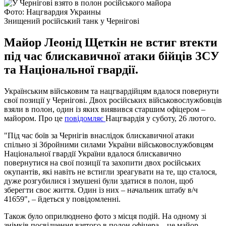
Фото: Нацгвардия Украины
Знищений російський танк у Чернігові
Майор Леонід Щеткін не встиг втекти
під час блискавичної атаки бійців ЗСУ
та Національної гвардії.
Українським військовим та нацгвардійцям вдалося повернути
свої позиції у Чернігові. Двох російських військовослужбовців
взяли в полон, один із яких виявився старшим офіцером –
майором. Про це
повідомляє
Нацгвардія у суботу, 26 лютого.
"Під час боїв за Чернігів внаслідок блискавичної атаки
спільно зі Збройними силами України військовослужбовцям
Національної гвардії України вдалося блискавично
повернутися на свої позиції та захопити двох російських
окупантів, які навіть не встигли зреагувати на те, що сталося,
дуже розгубилися і змушені були здатися в полон, щоб
зберегти своє життя. Один із них – начальник штабу в/ч
41659", – йдеться у повідомленні.
Також було оприлюднено фото з місця подій. На одному зі
знімків посвідчення взятого в полон офіцера – це майор