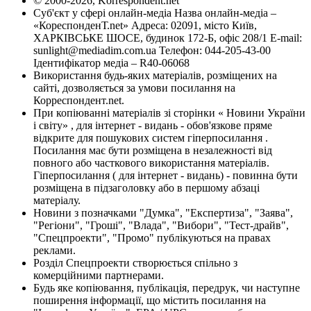
© 2000-2026, Korrespondent.net
Суб'єкт у сфері онлайн-медіа Назва онлайн-медіа –
«КореспонденТ.net» Адреса: 02091, місто Київ,
ХАРКІВСЬКЕ ШОСЕ, будинок 172-Б, офіс 208/1 E-mail:
sunlight@mediadim.com.ua
Телефон: 044-205-43-00
Ідентифікатор медіа – R40-06068
Використання будь-яких матеріалів, розміщених на
сайті, дозволяється за умови посилання на
Корреспондент.net.
При копіюванні матеріалів зі сторінки « Новини України
і світу» , для інтернет - видань - обов'язкове пряме
відкрите для пошукових систем гіперпосилання .
Посилання має бути розміщена в незалежності від
повного або часткового використання матеріалів.
Гіперпосилання ( для інтернет - видань) - повинна бути
розміщена в підзаголовку або в першому абзаці
матеріалу.
Новини з позначками "Думка", "Експертиза", "Заява",
"Регіони", "Гроші", "Влада", "Вибори", "Тест-драйв",
"Спецпроекти", "Промо" публікуються на правах
реклами.
Розділ Спецпроекти створюється спільно з
комерційними партнерами.
Будь яке копіювання, публікація, передрук, чи наступне
поширення інформації, що містить посилання на