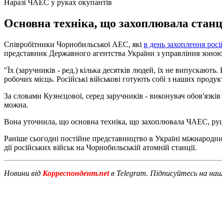
Наразі ЧАЕС у руках окупантів
Основна техніка, що захоплювала станц
Співробітники Чорнобильської АЕС, які
в день захоплення рос
представник Державного агентства України з управління зоно
"Їх (заручників - ред.) кілька десятків людей, їх не випускають.
робочих місць. Російські військові готують собі з наших продукт
За словами Кузнєцової, серед заручників - виконувач обов'язків
можна.
Вона уточнила, що основна техніка, що захоплювала ЧАЕС, руш
Раніше сьогодні постійне представництво в Україні міжнародни
дії російських військ на Чорнобильській атомній станції.
Новини від
Корреспондент.net
в Telegram. Підписуйтесь на на