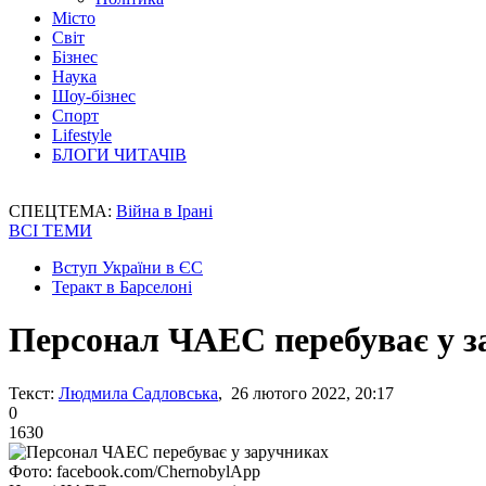
Місто
Світ
Бізнес
Наука
Шоу-бізнес
Спорт
Lifestyle
БЛОГИ ЧИТАЧІВ
СПЕЦТЕМА:
Війна в Ірані
ВСІ ТЕМИ
Вступ України в ЄС
Теракт в Барселоні
Персонал ЧАЕС перебуває у з
Текст:
Людмила Садловська
, 26 лютого 2022, 20:17
0
1630
Фото: facebook.com/ChernobylApp