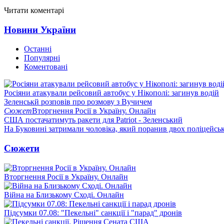
Читати коментарі
Новини України
Останні
Популярні
Коментовані
Росіяни атакували рейсовий автобус у Нікополі: загинув водій
Зеленськй розповів про розмову з Вучичем
Сюжет
Вторгнення Росії в Україну. Онлайн
США постачатимуть ракети для Patriot - Зеленський
На Буковині затримали чоловіка, який поранив двох поліцейсь
Сюжети
Вторгнення Росії в Україну. Онлайн
Війна на Близькому Сході. Онлайн
Підсумки 07.08: "Пекельні" санкції і "парад" дронів