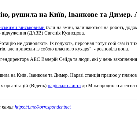
ію, рушила на Київ, Іванкове та Димер.
ійськими військовими
були на зміні, залишаються на роботі, додо
ю відчуження (ДАЗВ) Євгенія Кузнєцова.
 Ротацію не дозволяють. Їх годують, персонал готує собі сам із тих
ів, але привезли із собою власного кухаря", - розповіла вона.
 гендиректора АЕС Валерій Сейда та люди, які у день захоплення 
ила на Київ, Іванкове та Димер. Наразі станція працює у плано
х організацій (Відень)
надіслало листа
до Міжнародного агентств
ш канал
https://t.me/korrespondentnet