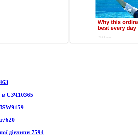
463
 в СЗЧ
10365
 ISW
9159
т
7620
ної дівчини
7594