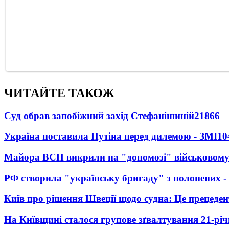
ЧИТАЙТЕ ТАКОЖ
Суд обрав запобіжний захід Стефанішиній
21866
Україна поставила Путіна перед дилемою - ЗМІ
10
Майора ВСП викрили на "допомозі" військовому
РФ створила "українську бригаду" з полонених -
Київ про рішення Швеції щодо судна: Це прецеден
На Київщині сталося групове зґвалтування 21-річ