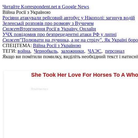
Читайте Korrespondent.net в Google News
Війна Росії з Україною
Росіяни атакували рейсовий автобус у Нікополі: загинув водій
Зеленськй розповів про розмову з Вучичем
Сюжет
Вторгнення Росії в Україну. Онлайн
УЧХ повідомив про безпрецедентні атаки РФ у липні
Сюжет
"Полювати на лучника, а не на стрілу". Як Україні бор
СПЕЦТЕМА:
Війна Росії з Україною
ТЕГИ:
война
,
Чернобыль
,
заложники
,
ЧАЭС
,
персонал
Якщо ви помітили помилку, виділіть необхідний текст і натисніт