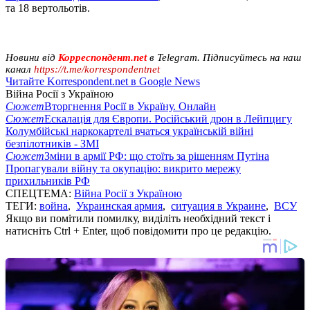
та 18 вертольотів.
Новини від
Корреспондент.net
в Telegram. Підписуйтесь на наш
канал
https://t.me/korrespondentnet
Читайте Korrespondent.net в Google News
Війна Росії з Україною
Сюжет
Вторгнення Росії в Україну. Онлайн
Сюжет
Ескалація для Європи. Російський дрон в Лейпцигу
Колумбійські наркокартелі вчаться українській війні
безпілотників - ЗМІ
Сюжет
Зміни в армії РФ: що стоїть за рішенням Путіна
Пропагували війну та окупацію: викрито мережу
прихильників РФ
СПЕЦТЕМА:
Війна Росії з Україною
ТЕГИ:
война
,
Украинская армия
,
ситуация в Украине
,
ВСУ
Якщо ви помітили помилку, виділіть необхідний текст і
натисніть Ctrl + Enter, щоб повідомити про це редакцію.