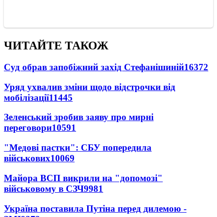
ЧИТАЙТЕ ТАКОЖ
Суд обрав запобіжний захід Стефанішиній
16372
Уряд ухвалив зміни щодо відстрочки від
мобілізації
11445
Зеленський зробив заяву про мирні
переговори
10591
"Медові пастки": СБУ попередила
військових
10069
Майора ВСП викрили на "допомозі"
військовому в СЗЧ
9981
Україна поставила Путіна перед дилемою -