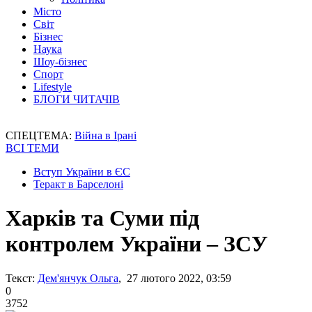
Місто
Світ
Бізнес
Наука
Шоу-бізнес
Спорт
Lifestyle
БЛОГИ ЧИТАЧІВ
СПЕЦТЕМА:
Війна в Ірані
ВСІ ТЕМИ
Вступ України в ЄС
Теракт в Барселоні
Харків та Суми під
контролем України – ЗСУ
Текст:
Дем'янчук Ольга
, 27 лютого 2022, 03:59
0
3752