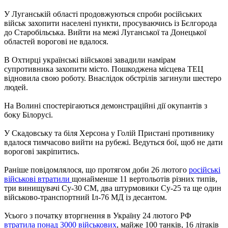
У Луганській області продовжуються спроби російських
військ захопити населені пункти, просуваючись із Бєлгорода
до Старобільська. Вийти на межі Луганської та Донецької
областей ворогові не вдалося.
В Охтирці українські військові завадили намірам
супротивника захопити місто. Пошкоджена місцева ТЕЦ
відновила свою роботу. Внаслідок обстрілів загинули шестеро
людей.
На Волині спостерігаються демонстраційні дії окупантів з
боку Білорусі.
У Скадовську та біля Херсона у Голій Пристані противнику
вдалося тимчасово вийти на рубежі. Ведуться бої, щоб не дати
ворогові закріпитись.
Раніше повідомлялося, що протягом доби 26 лютого
російські
військові втратили
щонайменше 11 вертольотів різних типів,
три винищувачі Су-30 СМ, два штурмовики Су-25 та ще один
військово-транспортний Іл-76 МД із десантом.
Усього з початку вторгнення в Україну 24 лютого РФ
втратила понад 3000 військових
, майже 100 танків, 16 літаків