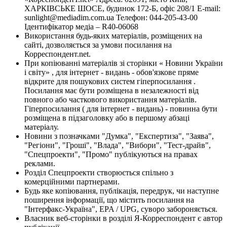
ХАРКІВСЬКЕ ШОСЕ, будинок 172-Б, офіс 208/1 E-mail:
sunlight@mediadim.com.ua
Телефон: 044-205-43-00
Ідентифікатор медіа – R40-06068
Використання будь-яких матеріалів, розміщених на
сайті, дозволяється за умови посилання на
Корреспондент.net.
При копіюванні матеріалів зі сторінки « Новини України
і світу» , для інтернет - видань - обов'язкове пряме
відкрите для пошукових систем гіперпосилання .
Посилання має бути розміщена в незалежності від
повного або часткового використання матеріалів.
Гіперпосилання ( для інтернет - видань) - повинна бути
розміщена в підзаголовку або в першому абзаці
матеріалу.
Новини з позначками "Думка", "Експертиза", "Заява",
"Регіони", "Гроші", "Влада", "Вибори", "Тест-драйв",
"Спецпроекти", "Промо" публікуються на правах
реклами.
Розділ Спецпроекти створюється спільно з
комерційними партнерами.
Будь яке копіювання, публікація, передрук, чи наступне
поширення інформації, що містить посилання на
"Інтерфакс-Україна", EPA / UPG, суворо забороняється.
Власник веб-сторінки в розділі Я-Корреспондент є автор