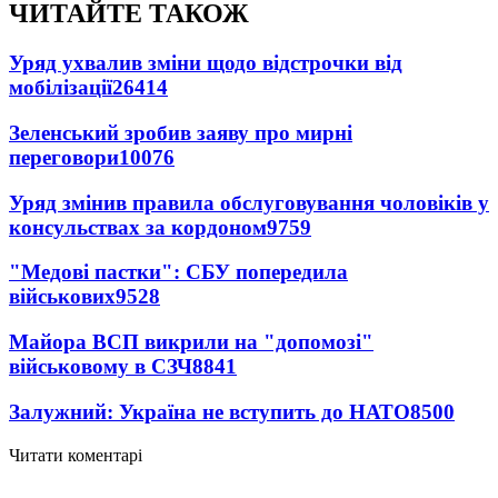
ЧИТАЙТЕ ТАКОЖ
Уряд ухвалив зміни щодо відстрочки від
мобілізації
26414
Зеленський зробив заяву про мирні
переговори
10076
Уряд змінив правила обслуговування чоловіків у
консульствах за кордоном
9759
"Медові пастки": СБУ попередила
військових
9528
Майора ВСП викрили на "допомозі"
військовому в СЗЧ
8841
Залужний: Україна не вступить до НАТО
8500
Читати коментарі