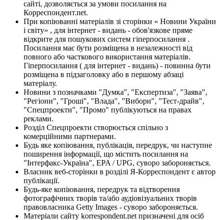
сайті, дозволяється за умови посилання на
Корреспондент.net.
При копіюванні матеріалів зі сторінки « Новини України
і світу» , для інтернет - видань - обов'язкове пряме
відкрите для пошукових систем гіперпосилання .
Посилання має бути розміщена в незалежності від
повного або часткового використання матеріалів.
Гіперпосилання ( для інтернет - видань) - повинна бути
розміщена в підзаголовку або в першому абзаці
матеріалу.
Новини з позначками "Думка", "Експертиза", "Заява",
"Регіони", "Гроші", "Влада", "Вибори", "Тест-драйв",
"Спецпроекти", "Промо" публікуються на правах
реклами.
Розділ Спецпроекти створюється спільно з
комерційними партнерами.
Будь яке копіювання, публікація, передрук, чи наступне
поширення інформації, що містить посилання на
"Інтерфакс-Україна", EPA / UPG, суворо забороняється.
Власник веб-сторінки в розділі Я-Корреспондент є автор
публікації.
Будь-яке копіювання, передрук та відтворення
фотографічних творів та/або аудіовізуальних творів
правовласника Getty Images - суворо забороняється.
Матеріали сайту korrespondent.net призначені для осіб