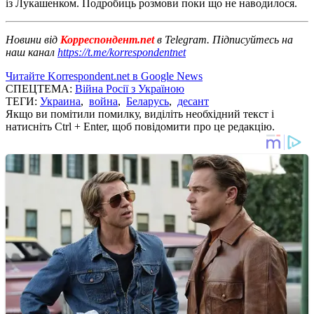
із Лукашенком. Подробиць розмови поки що не наводилося.
Новини від
Корреспондент.net
в Telegram. Підписуйтесь на
наш канал
https://t.me/korrespondentnet
Читайте Korrespondent.net в Google News
СПЕЦТЕМА:
Війна Росії з Україною
ТЕГИ:
Украина
,
война
,
Беларусь
,
десант
Якщо ви помітили помилку, виділіть необхідний текст і
натисніть Ctrl + Enter, щоб повідомити про це редакцію.