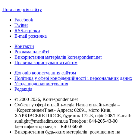
Повна версія сайту
Facebook
Twitter
RSS-стрічки
E-mail розсилка
Контакти
Реклама на сайті
Використання матеріалів korrespondent.net
Правила користування сайтом
Договір користування сайтом
Політика у сфері конфіденційності і персональних даних
Угода щодо користування
Редакція
© 2000-2026, Korrespondent.net
Суб'єкт у сфері онлайн-медіа Назва онлайн-медіа –
«КореспонденТ.net» Адреса: 02091, місто Київ,
ХАРКІВСЬКЕ ШОСЕ, будинок 172-Б, офіс 208/1 E-mail:
sunlight@mediadim.com.ua
Телефон: 044-205-43-00
Ідентифікатор медіа – R40-06068
Використання будь-яких матеріалів, розміщених на