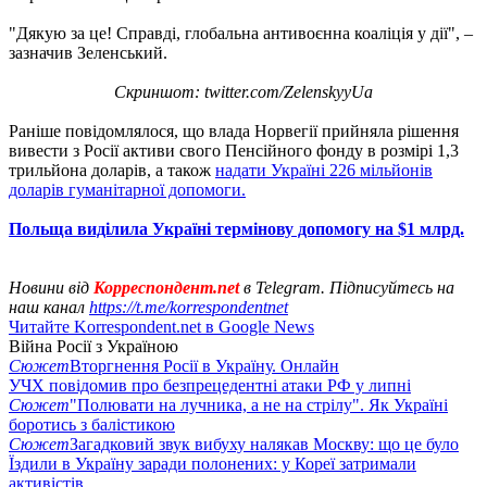
"Дякую за це! Справді, глобальна антивоєнна коаліція у дії", –
зазначив Зеленський.
Скриншот: twitter.com/ZelenskyyUa
Раніше повідомлялося, що влада Норвегії прийняла рішення
вивести з Росії активи свого Пенсійного фонду в розмірі 1,3
трильйона доларів, а також
надати Україні 226 мільйонів
доларів гуманітарної допомоги.
Польща виділила Україні термінову допомогу на $1 млрд.
Новини від
Корреспондент.net
в Telegram. Підписуйтесь на
наш канал
https://t.me/korrespondentnet
Читайте Korrespondent.net в Google News
Війна Росії з Україною
Сюжет
Вторгнення Росії в Україну. Онлайн
УЧХ повідомив про безпрецедентні атаки РФ у липні
Сюжет
"Полювати на лучника, а не на стрілу". Як Україні
боротись з балістикою
Сюжет
Загадковий звук вибуху налякав Москву: що це було
Їздили в Україну заради полонених: у Кореї затримали
активістів