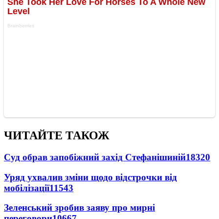
ЧИТАЙТЕ ТАКОЖ
Суд обрав запобіжний захід Стефанішиній
18320
Уряд ухвалив зміни щодо відстрочки від
мобілізації
11543
Зеленський зробив заяву про мирні
переговори
10667