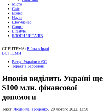
Місто
Світ
Бізнес
Наука
Шоу-бізнес
Спорт
Lifestyle
БЛОГИ ЧИТАЧІВ
СПЕЦТЕМА:
Війна в Ірані
ВСІ ТЕМИ
Вступ України в ЄС
Теракт в Барселоні
Японія виділить Україні ще
$100 млн. фінансової
допомоги
Текст:
Людмила Троценко
, 28 лютого 2022, 13:58