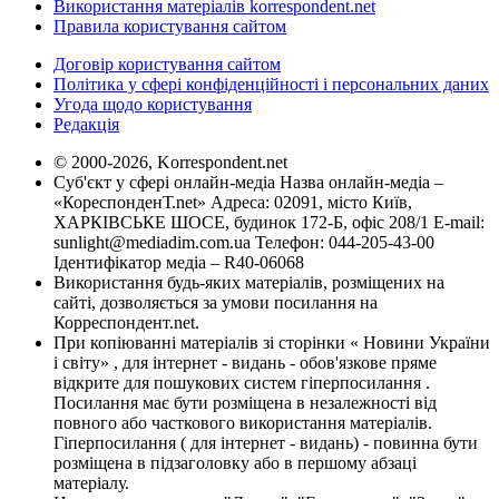
Використання матеріалів korrespondent.net
Правила користування сайтом
Договір користування сайтом
Політика у сфері конфіденційності і персональних даних
Угода щодо користування
Редакція
© 2000-2026, Korrespondent.net
Суб'єкт у сфері онлайн-медіа Назва онлайн-медіа –
«КореспонденТ.net» Адреса: 02091, місто Київ,
ХАРКІВСЬКЕ ШОСЕ, будинок 172-Б, офіс 208/1 E-mail:
sunlight@mediadim.com.ua
Телефон: 044-205-43-00
Ідентифікатор медіа – R40-06068
Використання будь-яких матеріалів, розміщених на
сайті, дозволяється за умови посилання на
Корреспондент.net.
При копіюванні матеріалів зі сторінки « Новини України
і світу» , для інтернет - видань - обов'язкове пряме
відкрите для пошукових систем гіперпосилання .
Посилання має бути розміщена в незалежності від
повного або часткового використання матеріалів.
Гіперпосилання ( для інтернет - видань) - повинна бути
розміщена в підзаголовку або в першому абзаці
матеріалу.