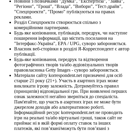
Новини з позначками "Думка", "Експертиза", "Заява",
"Регіони", "Гроші", "Влада", "Вибори", "Тест-драйв",
"Спецпроекти", "Промо" публікуються на правах
реклами.
Розділ Спецпроекти створюється спільно з
комерційними партнерами.
Будь яке копіювання, публікація, передрук, чи наступне
поширення інформації, що містить посилання на
"Інтерфакс-Україна", EPA / UPG, суворо забороняється.
Власник веб-сторінки в розділі Я-Корреспондент є автор
публікації.
Будь-яке копіювання, передрук та відтворення
фотографічних творів та/або аудіовізуальних творів
правовласника Getty Images - суворо забороняється.
Матеріали сайту korrespondent.net призначені для осіб
старше 21 року (21+). Участь в азартних іграх може
викликати ігрову залежність. Дотримуйтесь правил
(принципів) відповідальної гри. При виявленні перших
ознак залежності негайно зверніться до спеціаліста.
Пам'ятайте, що участь в азартних іграх не може бути
джерелом доходів або альтернативою роботі.
Інформаційний ресурс korrespondent.net не проводить
ігри на реальні та/або віртуальні гроші, також сайт не
приймає ні в якій формі оплату ставок та інших
платежів, які пов’язані/можуть бути пов’язані з